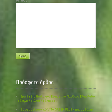
Μήνυμα
Πρόσφατα άρθρα
Sparta Bio Βιολογικό Εξαιρετικό Παρθένο Ελαιόλαδο
– Ελληνικά Εκλεκτά Έλαια Α.Ε.
Εδαφοβελτιωτικό VITA GREEN PLUS – Δήμος Βάρης