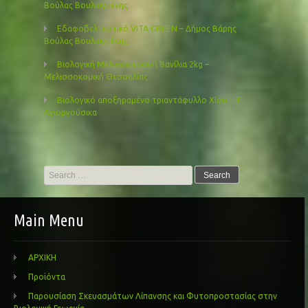
Βούλας Βουλιαγμένης
Εδαφοβελτιωτικό VITA GREEN – Δήμος Βάρης
Βούλας Βουλιαγμένης
Βιολογική Μελισσοτροφή Βανίλια 2kg –
Μελισσοκομική Θεσσαλίας
Βιολογικό αποξηραμένο τριαντάφυλλο Χίου – Τ’
Αγιοργούσικα
Search
for:
Main Menu
ΑΡΧΙΚΗ
Προϊόντα
Παρουσίαση Σκευασμάτων Λίπανσης και Φυτοπροστασίας στην