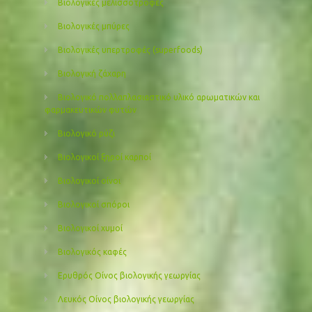
Βιολογικές μελισσοτροφές
Βιολογικές μπύρες
Βιολογικές υπερτροφές (superfoods)
Βιολογική ζάχαρη
Βιολογικό πολλαπλασιαστικό υλικό αρωματικών και
φαρμακευτικών φυτών
Βιολογικό ρύζι
Βιολογικοί ξηροί καρποί
Βιολογικοί οίνοι
Βιολογικοί σπόροι
Βιολογικοί χυμοί
Βιολογικός καφές
Ερυθρός Οίνος βιολογικής γεωργίας
Λευκός Οίνος βιολογικής γεωργίας