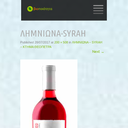
SKIP
TO
ΛΗΜΝΙΩΝΑ-SYRAH
CONTENT
Published
28/07/2017
at
200 × 508
in
ΛΗΜΝΙΩΝΑ – SYRAH
– ΚΤΗΜΑ ΘΕΟΠΕΤΡΑ
Next
→