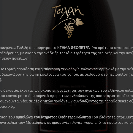
ικογένεια Τσιλιλή
δημιούργησε το
ΚΤΗΜΑ ΘΕΟΠΕΤΡΑ
, ένα πρότυπο οινοποιείο
αλλιέργειας, με σκοπό την ανάδειξη της ιδιαιτερότητα της περιοχής και την αν
ηνικών ποικιλιών.
 ιστορική παράδοση και η σύγχρονη τεχνολογία ενώνονται αρμονικά με την αν
ι διαιωνίζουν την οινική κουλτούρα του τόπου, με σεβασμό στο περιβάλλον (
).
ία δεκαετία, έχοντας ως σκοπό τη συνάντηση των αναγκών του ελληνικού αλλά 
ού κοινού με το δημιουργικό όραμα των ανθρώπων της αποσταγματοποιΐας-ο
μιουργούνται νέες σειρές οινικών προϊόντων συνδυάζοντας τις παραδοσιακές αξί
ρακτικές.
κταση του
αμπελώνα του Κτήματος Θεόπετρα
καλύπτει 150 ιδιόκτητα στρέμμα
ανατολικά των Μετεώρων, σε ημιορεινές πλαγιές, γύρω από το προϊστορικό σ