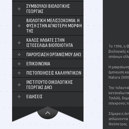
ΣΎΜΒΟΥΛΟΙ ΒΙΟΛΟΓΙΚΉΣ
ΓΕΩΡΓΊΑΣ
ΒΙΟΛΟΓΙΚΉ ΜΕΛΙΣΣΟΚΟΜΊΑ: Η
ΦΎΣΗ ΣΤΗΝ ΑΓΝΌΤΕΡΗ ΜΟΡΦΉ
ΤΗΣ
ΚΑΛΏΣ ΉΛΘΑΤΕ ΣΤΗΝ
ΙΣΤΟΣΕΛΊΔΑ ΒΙΟΠΟΙΌΤΗΤΑ
Το 1996, η
Ο
βιολογικής κ
ΠΑΡΟΥΣΊΑΣΗ ΟΡΓΑΝΙΣΜΟΎ ΔΗΩ
σπάνιων ελλ
ΕΠΙΚΟΙΝΩΝΊΑ
Η μακραίωνη
ΠΙΣΤΟΠΟΙΉΣΕΙΣ ΚΑΛΛΥΝΤΙΚΏΝ
έμπνευση κα
Natura 2000
ΙΝΣΤΙΤΟΎΤΟ ΟΙΚΟΛΟΓΙΚΉΣ
ΓΕΩΡΓΊΑΣ ΔΗΩ
Την τελευτα
καταναλωτικ
ΕΙΔΉΣΕΙΣ
Τσιλιλή, δη
σύγχρονες π
Σήμερα η έ
απλώνονται 
Θεόπετρας.