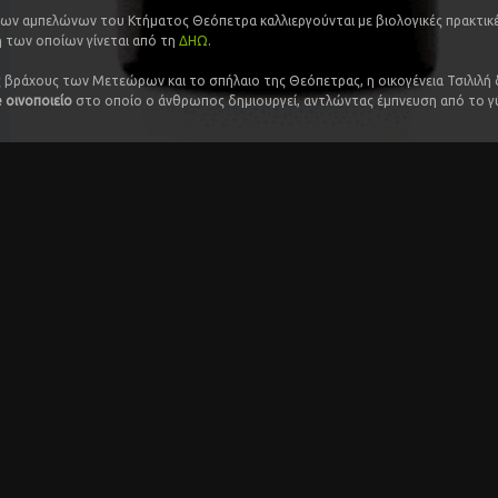
ων αμπελώνων του Κτήματος Θεόπετρα καλλιεργούνται με βιολογικές πρακτικέ
 των οποίων γίνεται από τη
ΔΗΩ
.
 βράχους των Μετεώρων και το σπήλαιο της Θεόπετρας, η οικογένεια Τσιλιλή
 οινοποιείο
στο οποίο ο άνθρωπος δημιουργεί, αντλώντας έμπνευση από το 
Α ΘΕΟΠΕΤΡΑ