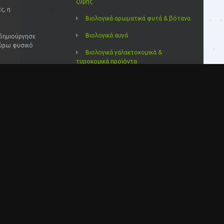
ζύμης
ς, η
Βιολογικά αρωματικά φυτά & βότανα
Βιολογικά αυγά
 δημιούργησε
γύρω φυσικό
Βιολογικά γαλακτοκομικά &
τυροκομικά προϊόντα
Βιολογικά γλυκά και μαρμελάδες
Βιολογικά δημητριακά
Βιολογικά έλαια
Βιολογικά ελαιόλαδα
Βιολογικά ελαιόλαδα και ελιές
Βιολογικά ζυμαρικά
Βιολογικά καλλυντικά
Βιολογικά λαχανικά – κηπευτικά
Βιολογικά μελισσοκομικά προιόντα