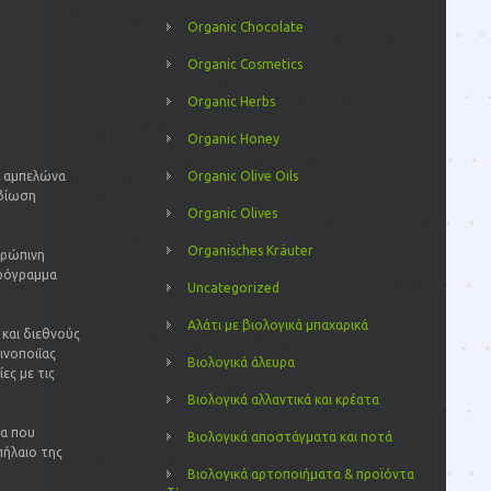
Organic Chocolate
Organic Cosmetics
Organic Herbs
Organic Honey
Organic Olive Oils
- αμπελώνα
αβίωση
Organic Olives
Organisches Kräuter
θρώπινη
πρόγραμμα
Uncategorized
Αλάτι με βιολογικά μπαχαρικά
και διεθνούς
ινοποιΐας
Βιολογικά άλευρα
ες με τις
Βιολογικά αλλαντικά και κρέατα
τα που
Βιολογικά αποστάγματα και ποτά
πήλαιο της
Βιολογικά αρτοποιήματα & προϊόντα