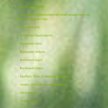
Βιολογική ζάχαρη
Βιολογικό πολλαπλασιαστικό υλικό αρωματικών και
φαρμακευτικών φυτών
Βιολογικό ρύζι
Βιολογικοί ξηροί καρποί
Βιολογικοί οίνοι
Βιολογικοί σπόροι
Βιολογικοί χυμοί
Βιολογικός καφές
Ερυθρός Οίνος βιολογικής γεωργίας
Λευκός Οίνος βιολογικής γεωργίας
Οίνοι Ικαρίας
Πληροφορίες