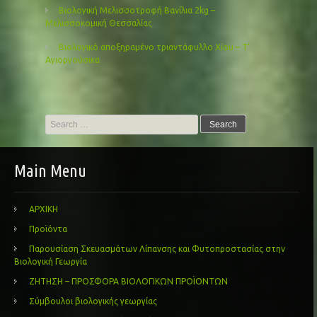
Βιολογική Μελισσοτροφή Βανίλια 2kg –
Μελισσοκομική Θεσσαλίας
Βιολογικό αποξηραμένο τριαντάφυλλο Χίου – Τ’
Αγιοργούσικα
Search
for:
Main Menu
ΑΡΧΙΚΗ
Προϊόντα
Παρουσίαση Σκευασμάτων Λίπανσης και Φυτοπροστασίας στην
Βιολογική Γεωργία
ΖΗΤΗΣΗ – ΠΡΟΣΦΟΡΑ ΒΙΟΛΟΓΙΚΩΝ ΠΡΟΪΟΝΤΩΝ
Σύμβουλοι βιολογικής γεωργίας