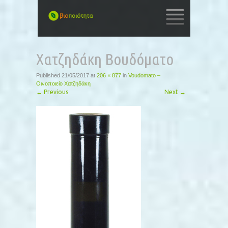
SKIP
TO
Χατζηδάκη Βουδόματο
CONTENT
Published
21/05/2017
at
206 × 877
in
Voudomato –
Οινοποιείο Χατζηδάκη
←
Previous
Next
→