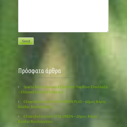
Πρόσφατα άρθρα
Sparta Bio Βιολογικό Εξαιρετικό Παρθένο Ελαιόλαδο
– Ελληνικά Εκλεκτά Έλαια Α.Ε.
Εδαφοβελτιωτικό VITA GREEN PLUS – Δήμος Βάρης
Βούλας Βουλιαγμένης
Εδαφοβελτιωτικό VITA GREEN – Δήμος Βάρης
Βούλας Βουλιαγμένης