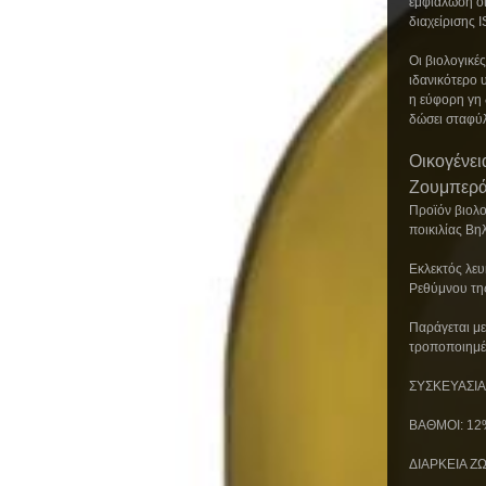
εμφιάλωση ο
διαχείρισης 
Οι βιολογικέ
ιδανικότερο 
η εύφορη γη 
δώσει σταφύλ
Οικογένει
Ζουμπερ
Προϊόν βιολο
ποικιλίας Βη
Εκλεκτός λευ
Ρεθύμνου τη
Παράγεται με
τροποποιημέ
ΣΥΣΚΕΥΑΣΙΑ:
ΒΑΘΜΟΙ: 12
ΔΙΑΡΚΕΙΑ ΖΩΗ