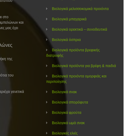
τοτύπου
Βιολογικά μελισσοκομικά προιόντα
ι στο
Βιολογικά μπαχαρικά
 αμπελώνων και
ες μας έχει
Βιολογικά ορεκτικά – συνοδευτικά
Βιολογικά όσπρια
ελώνες
Βιολογικά προϊόντα βρεφικής
διατροφής
θήκη της
Βιολογικά προϊόντα για βρέφη & παιδιά
ότια του
Βιολογικά προιόντα ομορφιάς και
περιποίησης
ριέχει γενετικά
Βιολογικά σνακ
Βιολογικά σπορόφυτα
Βιολογικά φρούτα
Βιολογικά ωμά σνακ
Βιολογικές ελιές