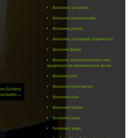
Βιολογικές ζωοτροφές
Βιολογικές μελισσοτροφές
Βιολογικές μπύρες
Βιολογικές υπερτροφές (superfoods)
Βιολογική ζάχαρη
Βιολογικό πολλαπλασιαστικό υλικό
αρωματικών και φαρμακευτικών φυτών
Βιολογικό ρύζι
Βιολογικοί ξηροί καρποί
ίνος Ερυθρός
Ζουμπεράκη
→
Βιολογικοί οίνοι
Βιολογικοί σπόροι
Βιολογικοί χυμοί
Βιολογικός καφές