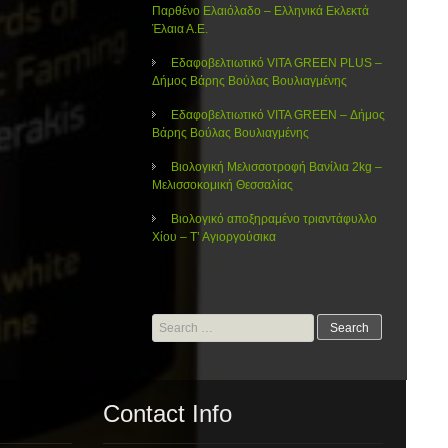
Παρθένο Ελαιόλαδο – Ελληνικά Εκλεκτά
Έλαια Α.Ε.
Εδαφοβελτιωτικό VITA GREEN PLUS –
Δήμος Βάρης Βούλας Βουλιαγμένης
Εδαφοβελτιωτικό VITA GREEN – Δήμος
Βάρης Βούλας Βουλιαγμένης
Βιολογική Μελισσοτροφή Βανίλια 2kg –
Μελισσοκομική Θεσσαλίας
Βιολογικό αποξηραμένο τριαντάφυλλο
Χίου – Τ’ Αγιοργούσικα
Search
for:
Contact Info