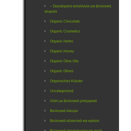
– Σκευάσματα καταλληλα για βιολογική
γεωργία
Organic Chocolate
Organic Cosmetics
Organic Herbs
Organic Honey
Organic Olive Oils
Organic Olives
Organisches Kräuter
Uncategorized
Αλάτι με βιολογικά μπαχαρικά
Βιολογικά άλευρα
Βιολογικά αλλαντικά και κρέατα
Βιολογικά αποστάγματα και ποτά