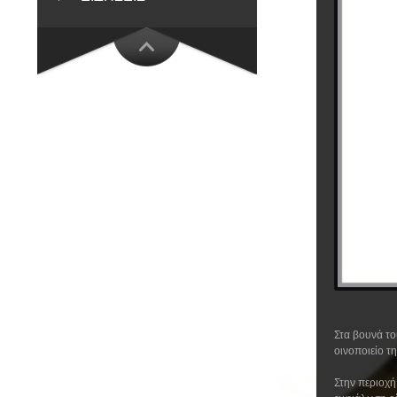
Στα βουνά το
οινοποιείο τ
Στην περιοχή