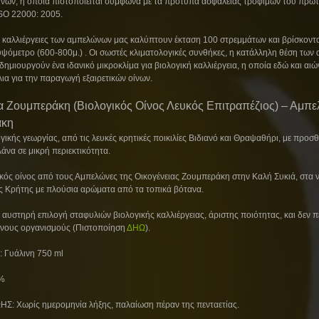
ίνων, η οποία πιστοποιείται σύμφωνα με τα πρότυπα ασφάλειας τροφίμων του πρω
ISO 22000: 2005.
ς καλλιέργειες των αμπελώνων μας καλύπτουν έκταση 100 στρεμμάτων και βρίσκοντα
υψόμετρο (600-800μ.) . Οι σωστές κλιματολογικές συνθήκες, η κατάλληλη θέση των
δημιουργούν ένα ιδανικό μικροκλίμα για βιολογική καλλιέργεια, η οποία εδώ και αιών
ια για την παραγωγή εξαιρετικών οίνων.
α Ζουμπεράκη (Βιολογικός Οίνος Λευκός Επιτραπέζιος) – Αμπ
άκη
γικής γεωργίας, από τις λευκές κρητικές ποικιλίες Βιδιανό και Θραψαθήρι, με προσ
λάνα σε μικρή περιεκτικότητα.
κός οίνος από τους Αμπελώνες της Οικογένειας Ζουμπεράκη στην Καλή Συκιά, στα ν
ς Κρήτης με πλούσια αρώματα από τα τοπικά βότανα.
 αυστηρή επιλογή σταφυλιών βιολογικής καλλιέργειας, άριστης ποιότητας, και δεν πε
νους οργανισμούς (Πιστοποίηση
ΔΗΩ
).
 Γυάλινη 750 ml
%
Σ: Χωρίς ημερομηνία λήξης, παλαίωση πέραν της πενταετίας.