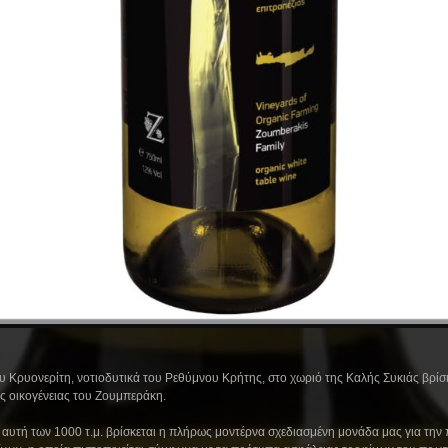
υ Κρυονερίτη, νοτιοδυτικά του Ρεθύμνου Κρήτης, στο χωριό της Καλής Συκιάς βρίσκ
ης οικογένειας του Ζουμπεράκη.
 αυτή των 1000 τ.μ. βρίσκεται η πλήρως μοντέρνα σχεδιασμένη μονάδα μας για την