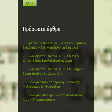
Πρόσφατα άρθρα
Sparta Bio Βιολογικό Εξαιρετικό Παρθένο
Ελαιόλαδο – Ελληνικά Εκλεκτά Έλαια Α.Ε.
Εδαφοβελτιωτικό VITA GREEN PLUS –
Δήμος Βάρης Βούλας Βουλιαγμένης
Εδαφοβελτιωτικό VITA GREEN – Δήμος
Βάρης Βούλας Βουλιαγμένης
Βιολογική Μελισσοτροφή Βανίλια 2kg –
Μελισσοκομική Θεσσαλίας
Βιολογικό αποξηραμένο τριαντάφυλλο
Χίου – Τ’ Αγιοργούσικα