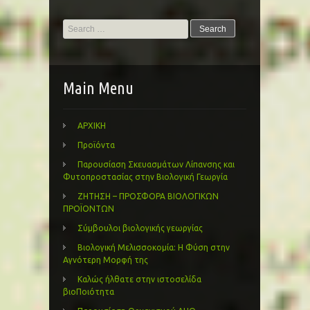
Search
for:
Main Menu
ΑΡΧΙΚΗ
Προϊόντα
Παρουσίαση Σκευασμάτων Λίπανσης και
Φυτοπροστασίας στην Βιολογική Γεωργία
ΖΗΤΗΣΗ – ΠΡΟΣΦΟΡΑ ΒΙΟΛΟΓΙΚΩΝ
ΠΡΟΪΟΝΤΩΝ
Σύμβουλοι βιολογικής γεωργίας
Βιολογική Μελισσοκομία: Η Φύση στην
Αγνότερη Μορφή της
Καλώς ήλθατε στην ιστοσελίδα
βιοΠοιότητα