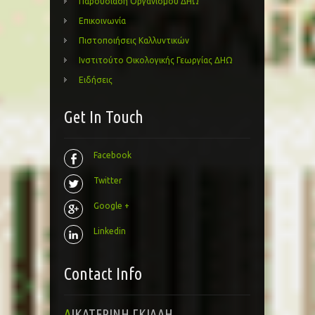
Παρουσίαση Οργανισμού ΔΗΩ
Επικοινωνία
Πιστοποιήσεις Καλλυντικών
Ινστιτούτο Οικολογικής Γεωργίας ΔΗΩ
Ειδήσεις
Get In Touch
Facebook
Twitter
Google +
Linkedin
Contact Info
ΑΙΚΑΤΕΡΙΝΗ ΓΚΙΑΛΗ