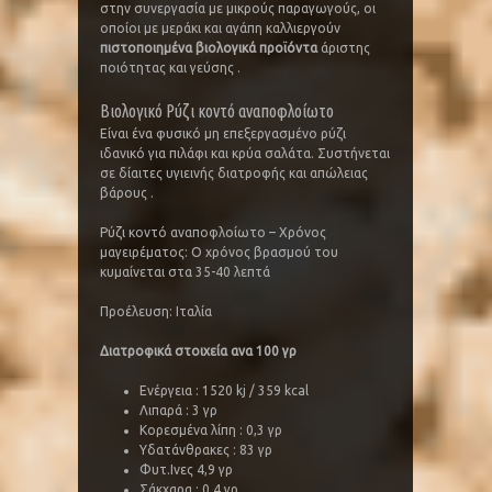
στην συνεργασία με μικρούς παραγωγούς, οι
οποίοι με μεράκι και αγάπη καλλιεργούν
πιστοποιημένα βιολογικά προϊόντα
άριστης
ποιότητας και γεύσης .
Βιολογικό Ρύζι κοντό αναποφλοίωτο
Είναι ένα φυσικό μη επεξεργασμένο ρύζι
ιδανικό για πιλάφι και κρύα σαλάτα. Συστήνεται
σε δίαιτες υγιεινής διατροφής και απώλειας
βάρους .
Ρύζι κοντό αναποφλοίωτο – Χρόνος
μαγειρέματος: Ο χρόνος βρασμού του
κυμαίνεται στα 35-40 λεπτά
Προέλευση: Ιταλία
Διατροφικά στοιχεία ανα 100 γρ
Ενέργεια : 1520 kj / 359 kcal
Λιπαρά : 3 γρ
Κορεσμένα λίπη : 0,3 γρ
Υδατάνθρακες : 83 γρ
Φυτ.Ινες 4,9 γρ
Σάκχαρα : 0,4 γρ