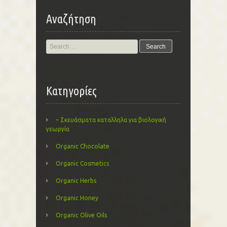
Αναζήτηση
Search
for:
Kατηγορίες
– Σκευάσματα καταλληλα για βιολογική
γεωργία
Organic Chocolate
Organic Cosmetics
Organic Herbs
Organic Honey
Organic Olive Oils