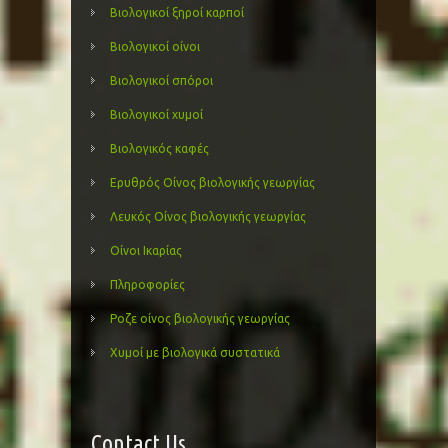
Βιολογικοί ξηροί καρποί
Βιολογικοί οίνοι
Βιολογικοί σπόροι
Βιολογικοί χυμοί
Βιολογικός καφές
Ερυθρός Οίνος βιολογικής γεωργίας
Λευκός Οίνος βιολογικής γεωργίας
Οίνοι Ικαρίας
Πληροφορίες
Ροζε οίνος βιολογικής γεωργίας
Χυμοί με βιολογικά συστατικά
Contact Us