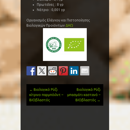
Πρωτεΐνες : 8 γρ
Νάτριο : 0,001 γρ
Οργανισμός Ελέγχου και Πιστοποίησης
Βιολογικών Προϊόντων
ΔΗΩ
←
Βιολογικό Ρύζι
Βιολογικό Ρύζι
Post
κίτρινο παρμπόιλντ –
μπασμάτι καστανό –
ΒΙΟβλαστός
ΒΙΟβλαστός
→
navigation