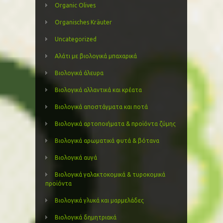
Organic Olives
Organisches Kräuter
Uncategorized
Αλάτι με βιολογικά μπαχαρικά
Βιολογικά άλευρα
Βιολογικά αλλαντικά και κρέατα
Βιολογικά αποστάγματα και ποτά
Βιολογικά αρτοποιήματα & προϊόντα ζύμης
Βιολογικά αρωματικά φυτά & βότανα
Βιολογικά αυγά
Βιολογικά γαλακτοκομικά & τυροκομικά
προϊόντα
Βιολογικά γλυκά και μαρμελάδες
Βιολογικά δημητριακά