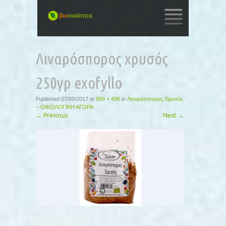
SKIP
TO
Λιναρόσπορος χρυσός
CONTENT
250γρ exofyllo
Published
07/09/2017
at
959 × 496
in
Λιναρόσπορος Χρυσός
– ΟΙΚΟΛΟΓΙΚΗ ΑΓΟΡΑ
←
Previous
Next
→
Αναζήτηση