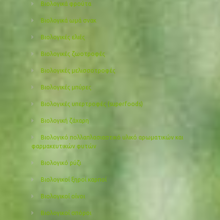
Βιολογικά φρούτα
Βιολογικά ωμά σνακ
Βιολογικές ελιές
Βιολογικές ζωοτροφές
Βιολογικές μελισσοτροφές
Βιολογικές μπύρες
Βιολογικές υπερτροφές (superfoods)
Βιολογική ζάχαρη
Βιολογικό πολλαπλασιαστικό υλικό αρωματικών και
φαρμακευτικών φυτών
Βιολογικό ρύζι
Βιολογικοί ξηροί καρποί
Βιολογικοί οίνοι
Βιολογικοί σπόροι