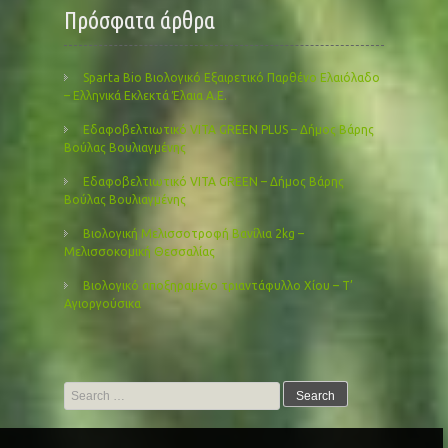
Πρόσφατα άρθρα
Sparta Bio Βιολογικό Εξαιρετικό Παρθένο Ελαιόλαδο
– Ελληνικά Εκλεκτά Έλαια Α.Ε.
Εδαφοβελτιωτικό VITA GREEN PLUS – Δήμος Βάρης
Βούλας Βουλιαγμένης
Εδαφοβελτιωτικό VITA GREEN – Δήμος Βάρης
Βούλας Βουλιαγμένης
Βιολογική Μελισσοτροφή Βανίλια 2kg –
Μελισσοκομική Θεσσαλίας
Βιολογικό αποξηραμένο τριαντάφυλλο Χίου – Τ’
Αγιοργούσικα
Search
for: