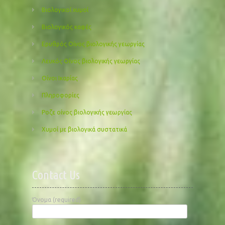
Βιολογικοί χυμοί
Βιολογικός καφές
Ερυθρός Οίνος βιολογικής γεωργίας
Λευκός Οίνος βιολογικής γεωργίας
Οίνοι Ικαρίας
Πληροφορίες
Ροζε οίνος βιολογικής γεωργίας
Χυμοί με βιολογικά συστατικά
Contact Us
Όνομα (required)