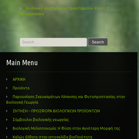
Βιολογικό αποξηραμένο τριαντάφυλλο Χίου – Τ’
Αγιοργούσικα
Search
for:
Main Menu
ΑΡΧΙΚΗ
Προϊόντα
Παρουσίαση Σκευασμάτων Λίπανσης και Φυτοπροστασίας στην
Βιολογική Γεωργία
ΖΗΤΗΣΗ – ΠΡΟΣΦΟΡΑ ΒΙΟΛΟΓΙΚΩΝ ΠΡΟΪΟΝΤΩΝ
Σύμβουλοι βιολογικής γεωργίας
Βιολογική Μελισσοκομία: Η Φύση στην Αγνότερη Μορφή της
Καλώς ήλθατε στην ιστοσελίδα βιοΠοιότητα