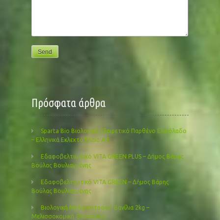
Πρόσφατα άρθρα
Sparta Bio Βιολογικό Εξαιρετικό Παρθένο Ελαιόλαδο
– Ελληνικά Εκλεκτά Έλαια Α.Ε.
Εδαφοβελτιωτικό VITA GREEN PLUS – Δήμος Βάρης
Βούλας Βουλιαγμένης
Εδαφοβελτιωτικό VITA GREEN – Δήμος Βάρης
Βούλας Βουλιαγμένης
Βιολογική Μελισσοτροφή Βανίλια 2kg –
Μελισσοκομική Θεσσαλίας