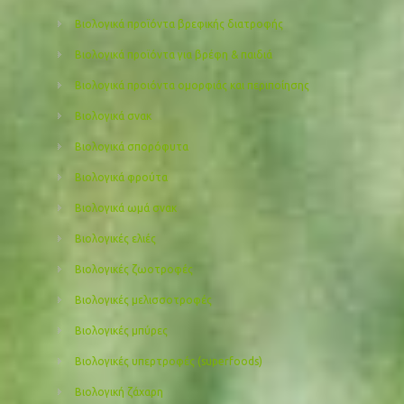
Βιολογικά προϊόντα βρεφικής διατροφής
Βιολογικά προϊόντα για βρέφη & παιδιά
Βιολογικά προιόντα ομορφιάς και περιποίησης
Βιολογικά σνακ
Βιολογικά σπορόφυτα
Βιολογικά φρούτα
Βιολογικά ωμά σνακ
Βιολογικές ελιές
Βιολογικές ζωοτροφές
Βιολογικές μελισσοτροφές
Βιολογικές μπύρες
Βιολογικές υπερτροφές (superfoods)
Βιολογική ζάχαρη