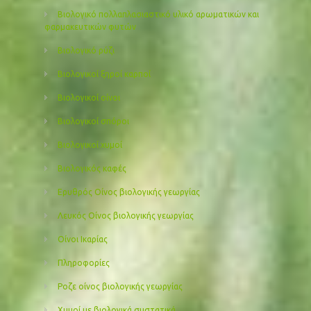
Βιολογικό πολλαπλασιαστικό υλικό αρωματικών και
φαρμακευτικών φυτών
Βιολογικό ρύζι
Βιολογικοί ξηροί καρποί
Βιολογικοί οίνοι
Βιολογικοί σπόροι
Βιολογικοί χυμοί
Βιολογικός καφές
Ερυθρός Οίνος βιολογικής γεωργίας
Λευκός Οίνος βιολογικής γεωργίας
Οίνοι Ικαρίας
Πληροφορίες
Ροζε οίνος βιολογικής γεωργίας
Χυμοί με βιολογικά συστατικά