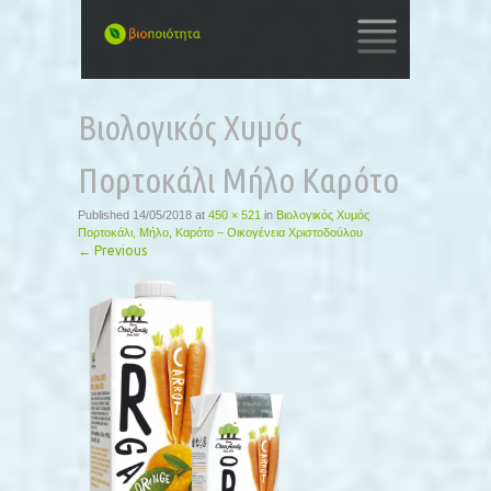
SKIP
TO
Βιολογικός Χυμός
CONTENT
Πορτοκάλι Μήλο Καρότο
Published
14/05/2018
at
450 × 521
in
Βιολογικός Χυμός
Πορτοκάλι, Μήλο, Καρότο – Οικογένεια Χριστοδούλου
←
Previous