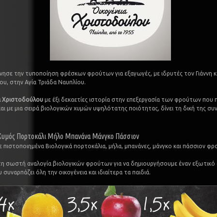
ίνησε την τυποποίηση φρέσκων φρούτων για εξαγωγές, με ιδρυτές τον Γιάννη κ
υ, στην Αγία Τριάδα Ναυπλίου.
α Χριστοδούλου
με έξι δεκαετίες ιστορία στην επεξεργασία των φρούτων που π
και με μια σειρά βιολογικών χυμών υψηλότατης ποιότητας, δίνει τη δική της συ
 Χυμός Πορτοκάλι Μήλο Μπανάνα Μάνγκο Πάσσιον
 πιστοποιημένα Βιολογικά πορτοκάλια, μήλα, μπανάνες, μάνγκο και πάσσιον φρ
τη σωστή αναλογία βιολογικών φρούτων για να δημιουργήσουμε έναν εξωτικ
συναρπάζει όλη την οικογένεια και ιδιαίτερα τα παιδιά.