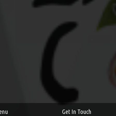
enu
Get In Touch