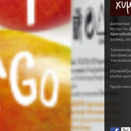
Διατηρούμε 
ποτήρι του
Χριστοδούλ
ενήλικας, κα
Τυποποιούμε
την ηλιακή α
του αναλλοί
Εξασφαλίζου
μεγάλο χρον
Προϊόν πιστ