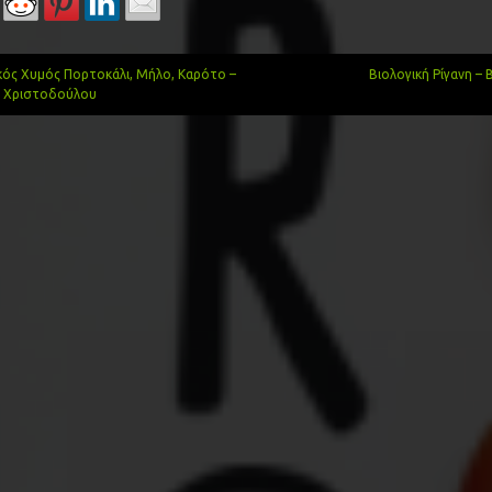
κός Χυμός Πορτοκάλι, Μήλο, Καρότο –
Βιολογική Ρίγανη –
α Χριστοδούλου
gation