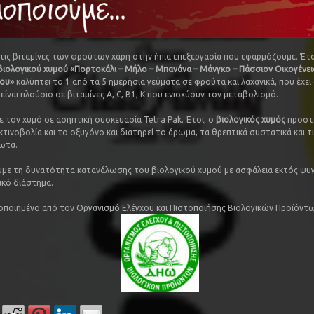
τις βιταμίνες των φρούτων χάρη στην ήπια επεξεργασία που εφαρμόζουμε. Έτσ
βιολογικού χυμού «Πορτοκάλι – Μήλο – Μπανάνα – Μάνγκο – Πάσσιον Οικογένει
ου»
καλύπτει το 1 από τα 5 ημερήσια γεύματα σε φρούτα και λαχανικά, που έχει
ι είναι πλούσιο σε βιταμίνες A, C, B1, K που ενισχύουν τον μεταβολισμό.
 τον χυμό σε ασηπτική συσκευασία Tetra Pak. Έτσι, ο
βιολογικός χυμός
προστα
κτινοβολία και το οξυγόνο και διατηρεί το άρωμα, τα θρεπτικά συστατικά και τι
ωτα.
με τη δυνατότητα κατανάλωσης του βιολογικού χυμού με ασφάλεια εκτός ψυγ
ικό διάστημα.
οποιημένο από τον Οργανισμό Ελέγχου και Πιστοποιήσης Βιολογικών Προϊόντ