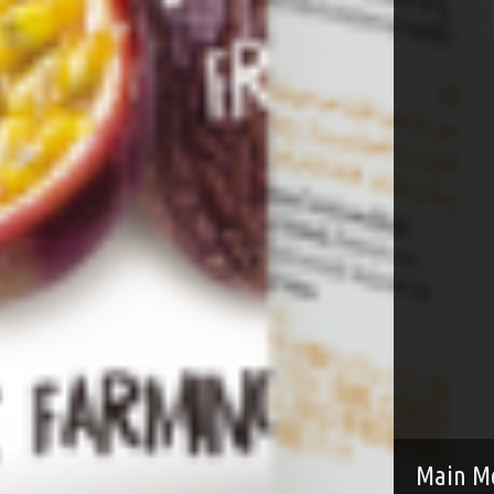
Main M