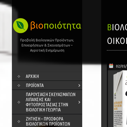
ΒΙΟΛΟΓΙΚΌΣ ΧΥΜΌΣ ΠΟΡΤΟΚΆΛΙ, ΜΉΛΟ, ΜΠΑΝΆΝΑ, ΜΆΝΓΚΟ, ΠΆΣΣΙΟΝ –
ΟΙΚΟ
Προβολή Βιολογικών Προϊόντων,
Επιχειρήσεων & Σκευασμάτων –
Αγροτική Ενημέρωση
02/05
SKIP
ΑΡΧΙΚΗ
TO
CONTENT
ΠΡΟΪΌΝΤΑ
ΠΑΡΟΥΣΊΑΣΗ ΣΚΕΥΑΣΜΆΤΩΝ
ΛΊΠΑΝΣΗΣ ΚΑΙ
ΦΥΤΟΠΡΟΣΤΑΣΊΑΣ ΣΤΗΝ
ΒΙΟΛΟΓΙΚΉ ΓΕΩΡΓΊΑ
ΖΗΤΗΣΗ – ΠΡΟΣΦΟΡΑ
ΒΙΟΛΟΓΙΚΩΝ ΠΡΟΪΟΝΤΩΝ