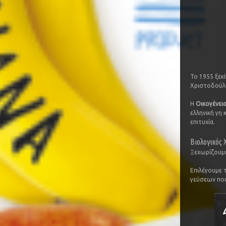
Το 1955 ξεκ
Χριστοδούλο
Η
Οικογένει
ελληνική γη 
επιτυχία.
Βιολογικός
Ξεχωρίζουμε
Επιλέγουμε 
γεύσεων που 