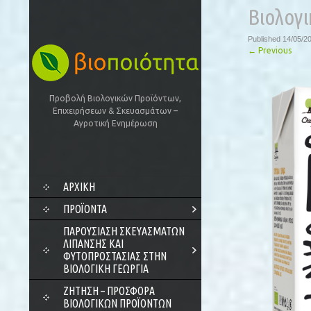
Βιολογι
Published
14/05/2
←
Previous
Προβολή Βιολογικών Προϊόντων,
Επιχειρήσεων & Σκευασμάτων –
Αγροτική Ενημέρωση
SKIP
ΑΡΧΙΚΗ
TO
CONTENT
ΠΡΟΪΌΝΤΑ
ΠΑΡΟΥΣΊΑΣΗ ΣΚΕΥΑΣΜΆΤΩΝ
ΛΊΠΑΝΣΗΣ ΚΑΙ
ΦΥΤΟΠΡΟΣΤΑΣΊΑΣ ΣΤΗΝ
ΒΙΟΛΟΓΙΚΉ ΓΕΩΡΓΊΑ
ΖΗΤΗΣΗ – ΠΡΟΣΦΟΡΑ
ΒΙΟΛΟΓΙΚΩΝ ΠΡΟΪΟΝΤΩΝ