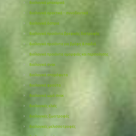
Βιολογικά μπαχαρικά
Βιολογικά ορεκτικά – συνοδευτικά
Βιολογικά όσπρια
Βιολογικά προϊόντα βρεφικής διατροφής
Βιολογικά προϊόντα για βρέφη & παιδιά
Βιολογικά προιόντα ομορφιάς και περιποίησης
Βιολογικά σνακ
Βιολογικά σπορόφυτα
Βιολογικά φρούτα
Βιολογικά ωμά σνακ
Βιολογικές ελιές
Βιολογικές ζωοτροφές
Βιολογικές μελισσοτροφές