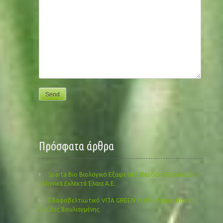
Πρόσφατα άρθρα
Sparta Bio Βιολογικό Εξαιρετικό Παρθένο Ελαιόλαδο –
Ελληνικά Εκλεκτά Έλαια Α.Ε.
Εδαφοβελτιωτικό VITA GREEN PLUS – Δήμος Βάρης
Βούλας Βουλιαγμένης