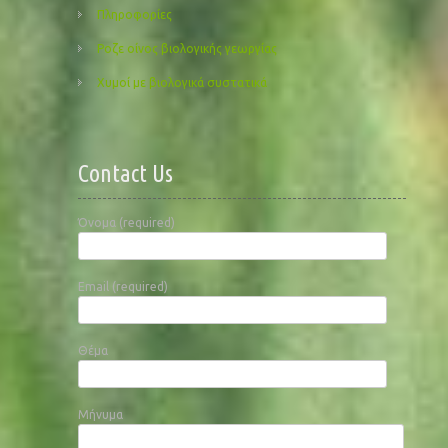
Πληροφορίες
Ροζε οίνος βιολογικής γεωργίας
Χυμοί με βιολογικά συστατικά
Contact Us
Όνομα (required)
Email (required)
Θέμα
Μήνυμα