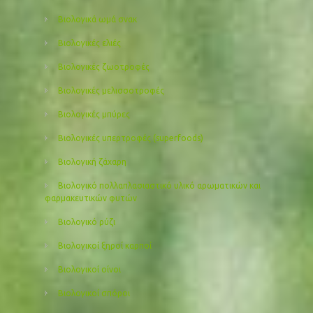
Βιολογικά ωμά σνακ
Βιολογικές ελιές
Βιολογικές ζωοτροφές
Βιολογικές μελισσοτροφές
Βιολογικές μπύρες
Βιολογικές υπερτροφές (superfoods)
Βιολογική ζάχαρη
Βιολογικό πολλαπλασιαστικό υλικό αρωματικών και
φαρμακευτικών φυτών
Βιολογικό ρύζι
Βιολογικοί ξηροί καρποί
Βιολογικοί οίνοι
Βιολογικοί σπόροι