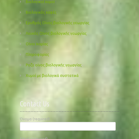
Βιολογικοί χυμοί
Βιολογικός καφές
Ερυθρός Οίνος βιολογικής γεωργίας
Λευκός Οίνος βιολογικής γεωργίας
Οίνοι Ικαρίας
Πληροφορίες
Ροζε οίνος βιολογικής γεωργίας
Χυμοί με βιολογικά συστατικά
Contact Us
Όνομα (required)
Email (required)