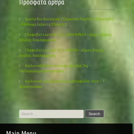
Πρόσφατα άρθρα
Sparta Bio Βιολογικό Εξαιρετικό Παρθένο Ελαιόλαδο
– Ελληνικά Εκλεκτά Έλαια Α.Ε.
Εδαφοβελτιωτικό VITA GREEN PLUS – Δήμος Βάρης
Βούλας Βουλιαγμένης
Εδαφοβελτιωτικό VITA GREEN – Δήμος Βάρης
Βούλας Βουλιαγμένης
Βιολογική Μελισσοτροφή Βανίλια 2kg –
Μελισσοκομική Θεσσαλίας
Βιολογικό αποξηραμένο τριαντάφυλλο Χίου – Τ’
Αγιοργούσικα
Search
for:
Main Menu