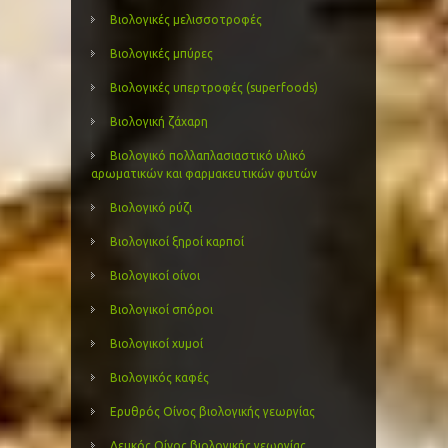
Βιολογικές μελισσοτροφές
Βιολογικές μπύρες
Βιολογικές υπερτροφές (superfoods)
Βιολογική ζάχαρη
Βιολογικό πολλαπλασιαστικό υλικό
αρωματικών και φαρμακευτικών φυτών
Βιολογικό ρύζι
Βιολογικοί ξηροί καρποί
Βιολογικοί οίνοι
Βιολογικοί σπόροι
Βιολογικοί χυμοί
Βιολογικός καφές
Ερυθρός Οίνος βιολογικής γεωργίας
Λευκός Οίνος βιολογικής γεωργίας