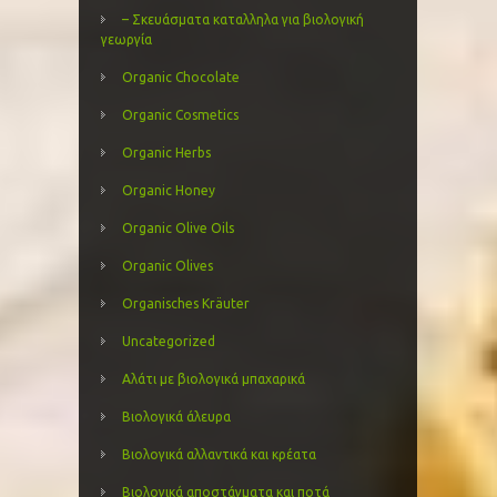
– Σκευάσματα καταλληλα για βιολογική
γεωργία
Organic Chocolate
Organic Cosmetics
Organic Herbs
Organic Honey
Organic Olive Oils
Organic Olives
Organisches Kräuter
Uncategorized
Αλάτι με βιολογικά μπαχαρικά
Βιολογικά άλευρα
Βιολογικά αλλαντικά και κρέατα
Βιολογικά αποστάγματα και ποτά