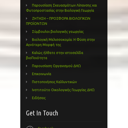
Παρουσίαση Σκευασμάτων Λίπανσης και
Φυτοπροστασίας στην Βιολογική Γεωργία
ΖΗΤΗΣΗ – ΠΡΟΣΦΟΡΑ ΒΙΟΛΟΓΙΚΩΝ
ΠΡΟΪΟΝΤΩΝ
Σύμβουλοι βιολογικής γεωργίας
Βιολογική Μελισσοκομία: Η Φύση στην
Αγνότερη Μορφή της
Καλώς ήλθατε στην ιστοσελίδα
βιοΠοιότητα
Παρουσίαση Οργανισμού ΔΗΩ
Επικοινωνία
Πιστοποιήσεις Καλλυντικών
Ινστιτούτο Οικολογικής Γεωργίας ΔΗΩ
Ειδήσεις
Get In Touch