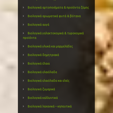
Βιολογικά αρτοποιήματα & προϊόντα ζύμης
Βιολογικά αρωματικά φυτά & βότανα
Βιολογικά αυγά
Βιολογικά γαλακτοκομικά & τυροκομικά
προϊόντα
Βιολογικά γλυκά και μαρμελάδες
Βιολογικά δημητριακά
Βιολογικά έλαια
Βιολογικά ελαιόλαδα
Βιολογικά ελαιόλαδα και ελιές
Βιολογικά ζυμαρικά
Βιολογικά καλλυντικά
Βιολογικά λαχανικά – κηπευτικά