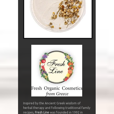
Inspired by the Ancient Greek wisdom of
herbal therapy and following traditional family
recipes,
Fresh Line
was founded in 1992 in