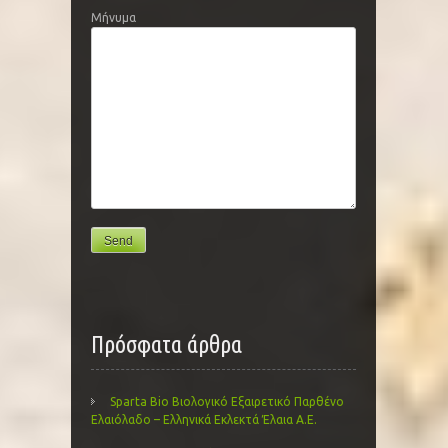
Μήνυμα
Πρόσφατα άρθρα
Sparta Bio Βιολογικό Εξαιρετικό Παρθένο
Ελαιόλαδο – Ελληνικά Εκλεκτά Έλαια Α.Ε.