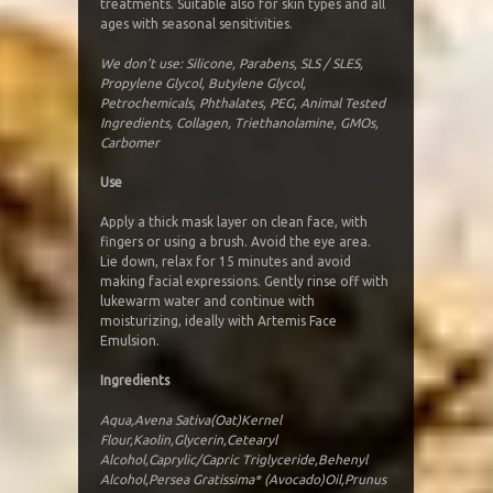
treatments. Suitable also for skin types and all
ages with seasonal sensitivities.
We don’t use: Silicone, Parabens, SLS / SLES,
Propylene Glycol, Butylene Glycol,
Petrochemicals, Phthalates, PEG, Animal Tested
Ingredients, Collagen, Triethanolamine, GMOs,
Carbomer
Use
Apply a thick mask layer on clean face, with
fingers or using a brush. Avoid the eye area.
Lie down, relax for 15 minutes and avoid
making facial expressions. Gently rinse off with
lukewarm water and continue with
moisturizing, ideally with Artemis Face
Emulsion.
Ingredients
Aqua,Avena Sativa(Oat)Kernel
Flour,Kaolin,Glycerin,Cetearyl
Alcohol,Caprylic/Capric Triglyceride,Behenyl
Alcohol,Persea Gratissima* (Avocado)Oil,Prunus