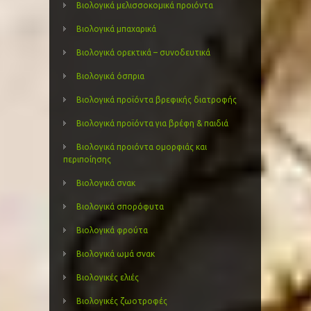
Βιολογικά μελισσοκομικά προιόντα
Βιολογικά μπαχαρικά
Βιολογικά ορεκτικά – συνοδευτικά
Βιολογικά όσπρια
Βιολογικά προϊόντα βρεφικής διατροφής
Βιολογικά προϊόντα για βρέφη & παιδιά
Βιολογικά προιόντα ομορφιάς και
περιποίησης
Βιολογικά σνακ
Βιολογικά σπορόφυτα
Βιολογικά φρούτα
Βιολογικά ωμά σνακ
Βιολογικές ελιές
Βιολογικές ζωοτροφές