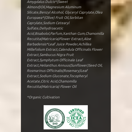
Amygdalus Dulcis*(Sweet
Almond)Oil,Magnesium Aluminum
Silicate,Benzyl Alcohol, Glyceryl Caprylate,Olea
Europaea*(Olive) Fruit Oil,Sorbitan
Caprylate,Sodium Cetearyl
Sulfate,Dehydroacetic
Acid,Bisabolol,Parfum,Xanthan Gum,Chamomilla
Recutita(Matricaria)Flower Extract,Aloe
Barbadensis*Leaf Juice Powder,Achillea
Millefolium Extract,Calendula Officinalis Flower
Extract,Sambucus Nigra Fruit
Extract,Symphytum Officinale Leaf
Extract,Helianthus Annuus(Sunflower)Seed Oil,
Rosmarinus Officinalis(Rosemary)Leaf
Extract,Sodium Gluconate,Tocopheryl
Acetate,Citric Acid,Chamomilla
Recutita(Matricaria) Flower Oil
*Organic Cultivation