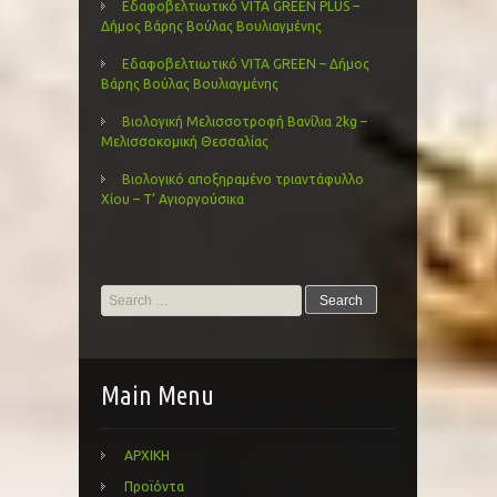
Εδαφοβελτιωτικό VITA GREEN PLUS –
Δήμος Βάρης Βούλας Βουλιαγμένης
Εδαφοβελτιωτικό VITA GREEN – Δήμος
Βάρης Βούλας Βουλιαγμένης
Βιολογική Μελισσοτροφή Βανίλια 2kg –
Μελισσοκομική Θεσσαλίας
Βιολογικό αποξηραμένο τριαντάφυλλο
Χίου – Τ’ Αγιοργούσικα
Search
for:
Main Menu
ΑΡΧΙΚΗ
Προϊόντα