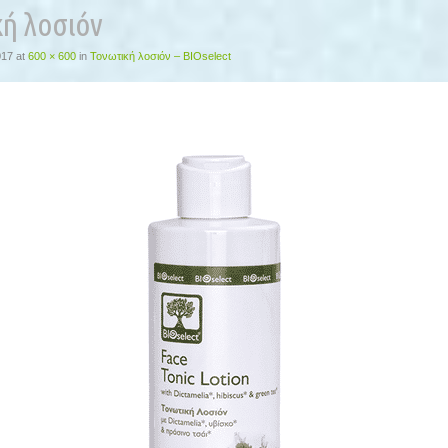
ή λοσιόν
017
at
600 × 600
in
Τονωτική λοσιόν – BIOselect