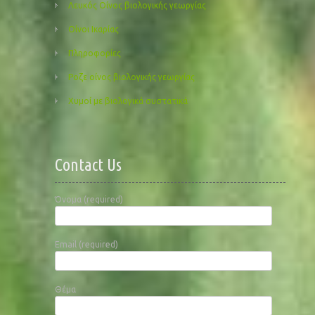
Λευκός Οίνος βιολογικής γεωργίας
Οίνοι Ικαρίας
Πληροφορίες
Ροζε οίνος βιολογικής γεωργίας
Χυμοί με βιολογικά συστατικά
Contact Us
Όνομα (required)
Email (required)
Θέμα