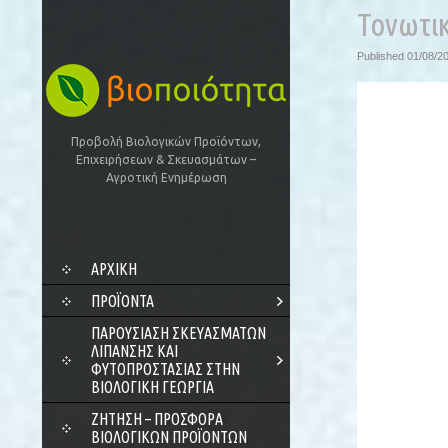
Τονωτικ
Published
01/08/2
Προβολή Βιολογικών Προϊόντων,
Επιχειρήσεων & Σκευασμάτων –
Αγροτική Ενημέρωση
SKIP
ΑΡΧΙΚΗ
TO
CONTENT
ΠΡΟΪΌΝΤΑ
ΠΑΡΟΥΣΊΑΣΗ ΣΚΕΥΑΣΜΆΤΩΝ
ΛΊΠΑΝΣΗΣ ΚΑΙ
ΦΥΤΟΠΡΟΣΤΑΣΊΑΣ ΣΤΗΝ
ΒΙΟΛΟΓΙΚΉ ΓΕΩΡΓΊΑ
ΖΗΤΗΣΗ – ΠΡΟΣΦΟΡΑ
ΒΙΟΛΟΓΙΚΩΝ ΠΡΟΪΟΝΤΩΝ