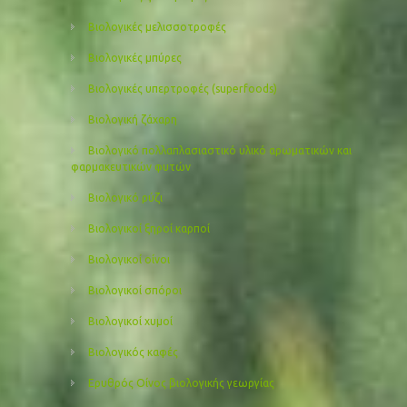
Βιολογικές μελισσοτροφές
Βιολογικές μπύρες
Βιολογικές υπερτροφές (superfoods)
Βιολογική ζάχαρη
Βιολογικό πολλαπλασιαστικό υλικό αρωματικών και
φαρμακευτικών φυτών
Βιολογικό ρύζι
Βιολογικοί ξηροί καρποί
Βιολογικοί οίνοι
Βιολογικοί σπόροι
Βιολογικοί χυμοί
Βιολογικός καφές
Ερυθρός Οίνος βιολογικής γεωργίας