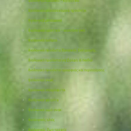
Βιολογικά λαχανικά – κηπευτικά
Βιολογικά μελισσοκομικά προιόντα
Βιολογικά μπαχαρικά
Βιολογικά ορεκτικά – συνοδευτικά
Βιολογικά όσπρια
Βιολογικά προϊόντα βρεφικής διατροφής
Βιολογικά προϊόντα για βρέφη & παιδιά
Βιολογικά προιόντα ομορφιάς και περιποίησης
Βιολογικά σνακ
Βιολογικά σπορόφυτα
Βιολογικά φρούτα
Βιολογικά ωμά σνακ
Βιολογικές ελιές
Βιολογικές ζωοτροφές