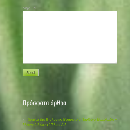
Μήνυμα
Πρόσφατα άρθρα
Sparta Bio Βιολογικό Εξαιρετικό Παρθένο Ελαιόλαδο –
Ελληνικά Εκλεκτά Έλαια Α.Ε.