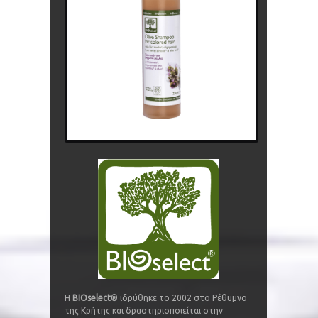
Η
BIOselect
® ιδρύθηκε το 2002 στο Ρέθυμνο
της Κρήτης και δραστηριοποιείται στην