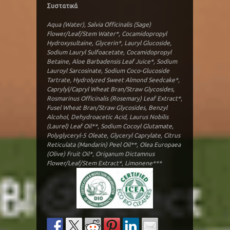
Συστατικά
Aqua (Water), Salvia Officinalis (Sage)
Flower/Leaf/Stem Water*, Cocamidopropyl
Hydroxysultaine, Glycerin*, Lauryl Glucoside,
Sodium Lauryl Sulfoacetate, Cocamidopropyl
Betaine, Aloe Barbadensis Leaf Juice*, Sodium
Lauroyl Sarcosinate, Sodium Coco-Glucoside
Tartrate, Hydrolyzed Sweet Almond Seedcake*,
Caprylyl/Capryl Wheat Bran/Straw Glycosides,
Rosmarinus Officinalis (Rosemary) Leaf Extract*,
Fusel Wheat Bran/Straw Glycosides, Benzyl
Alcohol, Dehydroacetic Acid, Laurus Nobilis
(Laurel) Leaf Oil**, Sodium Cocoyl Glutamate,
Polyglyceryl-5 Oleate, Glyceryl Caprylate, Citrus
Reticulata (Mandarin) Peel Oil**, Olea Europaea
(Olive) Fruit Oil*, Origanum Dictamnus
Flower/Leaf/Stem Extract*, Limonene***