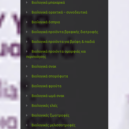
Βιολογικά μπαχαρικά
Βιολογικά ορεκτικά – συνοδευτικά
Βιολογικά όσπρια
Βιολογικά προϊόντα βρεφικής διατροφής
Βιολογικά προϊόντα για βρέφη & παιδιά
Βιολογικά προιόντα ομορφιάς και
περιποίησης
Βιολογικά σνακ
Βιολογικά σπορόφυτα
Βιολογικά φρούτα
Βιολογικά ωμά σνακ
Βιολογικές ελιές
Βιολογικές ζωοτροφές
Βιολογικές μελισσοτροφές