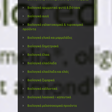
Βιολογικά αρωματικά φυτά & βότανα
Βιολογικά αυγά
Βιολογικά γαλακτοκομικά & τυροκομικά
προϊόντα
Βιολογικά γλυκά και μαρμελάδες
Βιολογικά δημητριακά
Βιολογικά έλαια
Βιολογικά ελαιόλαδα
Βιολογικά ελαιόλαδα και ελιές
Βιολογικά ζυμαρικά
Βιολογικά καλλυντικά
Βιολογικά λαχανικά – κηπευτικά
Βιολογικά μελισσοκομικά προιόντα