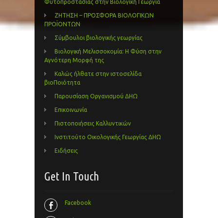
Φυτοπροστασίας στην Βιολογική Γεωργία
ΖΗΤΗΣΗ – ΠΡΟΣΦΟΡΑ ΒΙΟΛΟΓΙΚΩΝ
ΠΡΟΪΟΝΤΩΝ
Σύμβουλοι βιολογικής γεωργίας
Βιολογική Μελισσοκομία: Η Φύση στην
Αγνότερη Μορφή της
Καλώς ήλθατε στην ιστοσελίδα
βιοΠοιότητα
Παρουσίαση Οργανισμού ΔΗΩ
Επικοινωνία
Πιστοποιήσεις Καλλυντικών
Ινστιτούτο Οικολογικής Γεωργίας ΔΗΩ
Ειδήσεις
Get In Touch
Facebook