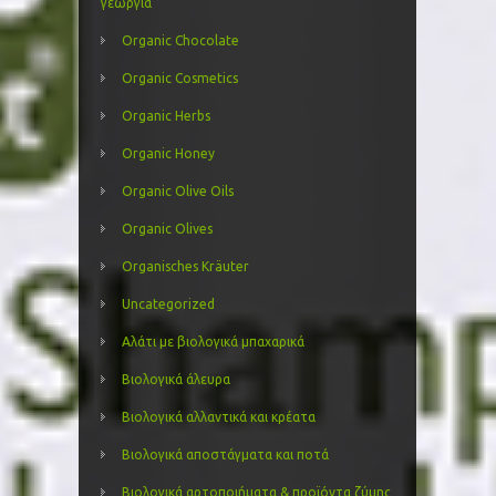
γεωργία
Organic Chocolate
Organic Cosmetics
Organic Herbs
Organic Honey
Organic Olive Oils
Organic Olives
Organisches Kräuter
Uncategorized
Αλάτι με βιολογικά μπαχαρικά
Βιολογικά άλευρα
Βιολογικά αλλαντικά και κρέατα
Βιολογικά αποστάγματα και ποτά
Βιολογικά αρτοποιήματα & προϊόντα ζύμης