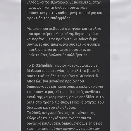
Ελλάδα και το εξωτερικό. Εξειδικεύεται στην
παραγωγή και τη διάθεση οργανικών
προϊόντων για την καθημερινή περιποίηση και
φροντίδα της επιδερμίδας.
Με αγάπη και σεβασμό στη φύση και τα υλικά
που προσφέρει η Κρητική γη, δημιουργούμε
και παράγουμε τα προϊόντα BIOselect ® με
συνταγές από επιλεγμένα συστατικά φυσικής
προέλευσης και με υψηλό ποσοστό, σε
πρώτες ύλες βιολογικής καλλιέργειας.
To
Dictamelia
® , προϊόν κατοχυρωμένο με
δίπλωμα ευρεσιτεχνίας, αποτελεί το βασικό
συστατικό σε όλα τα προϊόντα BIOselect ®.
Αποτελεί ένα μοναδικό προϊόν που
δημιουργούμε και παράγουμε αποκλειστικά για
τα προϊόντα μας, κάτω από ειδικές συνθήκες
εκχύλισης και ωρίμανσης, για να αποδίδει με το
βέλτιστο τρόπο τις ευεργετικές ιδιότητες του
δίκταμου και του ελαιόλαδου.
Το 2005, αναγνωρίζοντας τις ανάγκες της
ελληνικής και παγκόσμιας αγοράς για τα
οργανικά καλλυντικά, δημιουργήσαμε τη σειρά
των πιστοποιημένων οργανικών προϊόντων