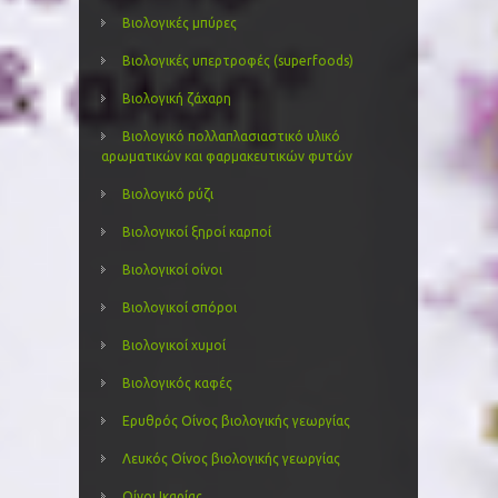
Βιολογικές μπύρες
Βιολογικές υπερτροφές (superfoods)
Βιολογική ζάχαρη
Βιολογικό πολλαπλασιαστικό υλικό
αρωματικών και φαρμακευτικών φυτών
Βιολογικό ρύζι
Βιολογικοί ξηροί καρποί
Βιολογικοί οίνοι
Βιολογικοί σπόροι
Βιολογικοί χυμοί
Βιολογικός καφές
Ερυθρός Οίνος βιολογικής γεωργίας
Λευκός Οίνος βιολογικής γεωργίας
Οίνοι Ικαρίας