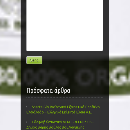
Πρόσφατα άρθρα
Sparta Bio Βιολογικό Εξαιρετικό Παρθένο
Ελαιόλαδο – Ελληνικά Εκλεκτά Έλαια Α.Ε.
Εδαφοβελτιωτικό VITA GREEN PLUS –
Δήμος Βάρης Βούλας Βουλιαγμένης