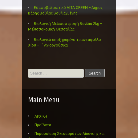
Εδαφοβελτιωτικό VITA GREEN – Δήμος
Βάρης Βούλας Βουλιαγμένης
Βιολογική Μελισσοτροφή Βανίλια 2kg –
Μελισσοκομική Θεσσαλίας
Βιολογικό αποξηραμένο τριαντάφυλλο
Χίου – Τ’ Αγιοργούσικα
Search
for:
Main Menu
ΑΡΧΙΚΗ
Προϊόντα
Παρουσίαση Σκευασμάτων Λίπανσης και