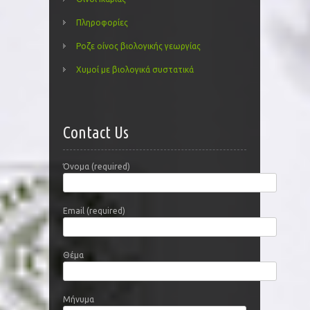
Πληροφορίες
Ροζε οίνος βιολογικής γεωργίας
Χυμοί με βιολογικά συστατικά
Contact Us
Όνομα (required)
Email (required)
Θέμα
Μήνυμα