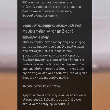
BIOselect ®, τα οποία διαθέσαμε σε
επιλεγμένα φαρμακεία και σε καταστήματα
βιολογικών προϊόντων της Αττικής,
Θεσσαλονίκης και Κρήτης.
Σαμπουάν για βαμμένα μαλλιά – BIOselect
Με Dictamelia*, ολιγοπεπτίδια από
αμύγδαλο* & αλόη*
Φυσικό σαμπουάν για διατήρηση της λάμψης
και του χρώματος στα βαμμένα μαλλιά, χάρη
στα αντιοξειδωτικά συστατικά του
φασκομηλόνερου* και του εκχυλίσματος
δενδρολίβανου*. O χυμός αλόης* θρέφει και
ενυδατώνει τα μαλλιά, ενώ τα ολιγοπεπτίδια
από αμύγδαλο* προστατεύουν την κερατίνη
της τρίχας και αποκαθιστούν την υγιή όψη στα
βαμμένα / ταλαιπωρημένα μαλλιά.
30.00% ORGANIC OF TOTAL
Χρήση: Aπλώστε σε βρεγμένα μαλλιά και κάντε
ελαφρύ μασάζ. Ξεβγάζετε με νερό. Ιδανικό
ακόμα και για καθημερινό λούσιμο.