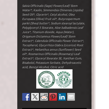
Salvia Officinalis (Sage) Flower/Leaf/ Stem
Water*, Kaolin, Simmondsia Chinensis (Jojoba)
Seed Oil*, Glycerin*, Cetyl alcohol, Olea
Europaea (Olive) Fruit oil*, Butyrospermum
parkii (Shea) butter*, Sodium stearoyl lactylate,
Polyglyceryl-3 Stearate, Aloe balbadensis Leaf
Juice*, Titanium dioxide, Aqua (Water),
Origanum Dictamnus Flower/Leaf/ Stem
Extract*, Calendula Officinalis Flower Extract*,
Tocopherol, Glycyrrhiza Glabra (Licorice) Root
Extract*, Helianthus annus (Sunflower) Seed
oil*, Rosmarinus Officinalis (Rosemary) Leaf
Extract*, Glyceryl Stearate SE, Xanthan Gum,
Bisabolol, Potassium Sorbate, Dehydroacetic
acid, Benzyl Alcohol, Citric acid