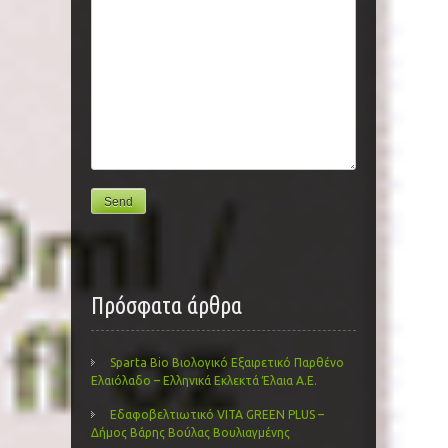
Πρόσφατα άρθρα
Sparta Bio Βιολογικό Εξαιρετικό Παρθένο
Ελαιόλαδο – Ελληνικά Εκλεκτά Έλαια Α.Ε.
Εδαφοβελτιωτικό VITA GREEN PLUS –
Δήμος Βάρης Βούλας Βουλιαγμένης