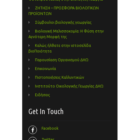
ΖΗΤΗΣΗ – ΠΡΟΣΦΟΡΑ ΒΙΟΛΟΓΙΚΩΝ
ΠΡΟΪΟΝΤΩΝ
Σύμβουλοι βιολογικής γεωργίας
Βιολογική Μελισσοκομία: Η Φύση στην
Αγνότερη Μορφή της
Καλώς ήλθατε στην ιστοσελίδα
βιοΠοιότητα
Παρουσίαση Οργανισμού ΔΗΩ
Επικοινωνία
Πιστοποιήσεις Καλλυντικών
Ινστιτούτο Οικολογικής Γεωργίας ΔΗΩ
Ειδήσεις
Get In Touch
Facebook
Twitter