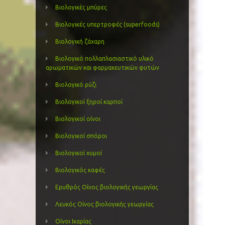
Βιολογικές μπύρες
Βιολογικές υπερτροφές (superfoods)
Βιολογική ζάχαρη
Βιολογικό πολλαπλασιαστικό υλικό
αρωματικών και φαρμακευτικών φυτών
Βιολογικό ρύζι
Βιολογικοί ξηροί καρποί
Βιολογικοί οίνοι
Βιολογικοί σπόροι
Βιολογικοί χυμοί
Βιολογικός καφές
Ερυθρός Οίνος βιολογικής γεωργίας
Λευκός Οίνος βιολογικής γεωργίας
Οίνοι Ικαρίας