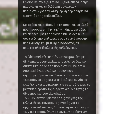
Ελλάδα και το εξωτερικό. Εξειδικεύεται στην
παραγωγή και τη διάθεση οργανικών
προϊόντων για την καθημερινή περιποίηση και
φροντίδα της επιδερμίδας.
Με αγάπη και σεβασμό στη φύση και τα υλικά
που προσφέρει η Κρητική γη, δημιουργούμε
και παράγουμε τα προϊόντα BIOselect ® με
συνταγές από επιλεγμένα συστατικά φυσικής
προέλευσης και με υψηλό ποσοστό, σε
πρώτες ύλες βιολογικής καλλιέργειας.
To
Dictamelia
® , προϊόν κατοχυρωμένο με
δίπλωμα ευρεσιτεχνίας, αποτελεί το βασικό
συστατικό σε όλα τα προϊόντα BIOselect ®.
Αποτελεί ένα μοναδικό προϊόν που
δημιουργούμε και παράγουμε αποκλειστικά για
τα προϊόντα μας, κάτω από ειδικές συνθήκες
εκχύλισης και ωρίμανσης, για να αποδίδει με το
βέλτιστο τρόπο τις ευεργετικές ιδιότητες του
δίκταμου και του ελαιόλαδου.
Το 2005, αναγνωρίζοντας τις ανάγκες της
ελληνικής και παγκόσμιας αγοράς για τα
οργανικά καλλυντικά, δημιουργήσαμε τη σειρά
των πιστοποιημένων οργανικών προϊόντων