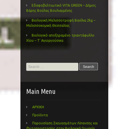
Εδαφοβελτιωτικό VITA GREEN – Δήμος
Βάρης Βούλας Βουλιαγμένης
Βιολογική Μελισσοτροφή Βανίλια 2kg –
Μελισσοκομική Θεσσαλίας
Βιολογικό αποξηραμένο τριαντάφυλλο
Χίου – Τ’ Αγιοργούσικα
Search
for:
Main Menu
ΑΡΧΙΚΗ
Προϊόντα
Παρουσίαση Σκευασμάτων Λίπανσης και
Φυτοπροστασίας στην Βιολογική Γεωργία