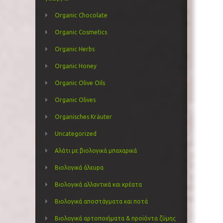
Organic Chocolate
Organic Cosmetics
Organic Herbs
Organic Honey
Organic Olive Oils
Organic Olives
Organisches Kräuter
Uncategorized
Αλάτι με βιολογικά μπαχαρικά
Βιολογικά άλευρα
Βιολογικά αλλαντικά και κρέατα
Βιολογικά αποστάγματα και ποτά
Βιολογικά αρτοποιήματα & προϊόντα ζύμης