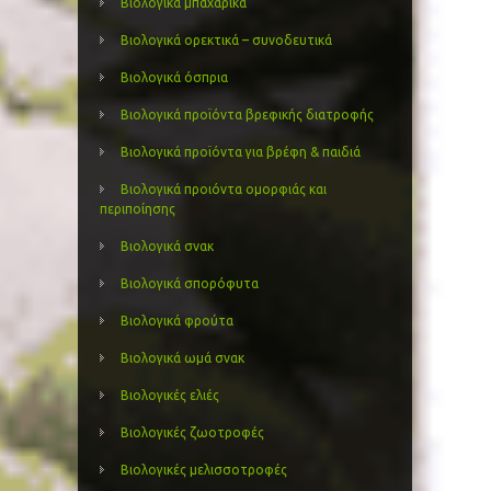
Βιολογικά μπαχαρικά
Βιολογικά ορεκτικά – συνοδευτικά
Βιολογικά όσπρια
Βιολογικά προϊόντα βρεφικής διατροφής
Βιολογικά προϊόντα για βρέφη & παιδιά
Βιολογικά προιόντα ομορφιάς και
περιποίησης
Βιολογικά σνακ
Βιολογικά σπορόφυτα
Βιολογικά φρούτα
Βιολογικά ωμά σνακ
Βιολογικές ελιές
Βιολογικές ζωοτροφές
Βιολογικές μελισσοτροφές