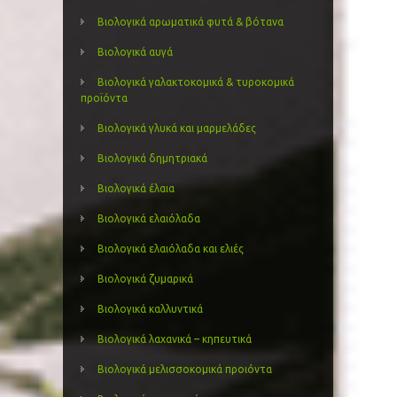
Βιολογικά αρωματικά φυτά & βότανα
Βιολογικά αυγά
Βιολογικά γαλακτοκομικά & τυροκομικά
προϊόντα
Βιολογικά γλυκά και μαρμελάδες
Βιολογικά δημητριακά
Βιολογικά έλαια
Βιολογικά ελαιόλαδα
Βιολογικά ελαιόλαδα και ελιές
Βιολογικά ζυμαρικά
Βιολογικά καλλυντικά
Βιολογικά λαχανικά – κηπευτικά
Βιολογικά μελισσοκομικά προιόντα