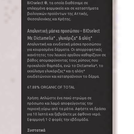
BIOselect ®, τα οποία διαθέσαμε σε
επιλεγμένα φαρμακεία και σε καταστήματα
βιολογικών προϊόντων της Αττικής,
Θεσσαλονίκης και Κρήτης.
Απαλυντική μάσκα προσώπου – BIOselect
Με Dictamelia* , γλυκόριζα* & αλόη*
Απαλυντική και ενυδατική μάσκα προσώπου
για κουρασμένα δέρματα. Οι απορροφητικές
ικανότητες του λευκού αργίλου καθαρίζουν σε
βάθος απομακρύνοντας τους ρύπους που
προκαλούν θαμπάδα, ενώ το Dictamelia*, το
εκχύλισμα γλυκόριζας* και η αλόη*
ενυδατώνουν και καταπραΰνουν το δέρμα.
67.88% ORGANIC OF TOTAL
Χρήση: Απλώστε ένα παχύ στρώμα σε
πρόσωπο και λαιμό αποφεύγοντας την
περιοχή γύρω από τα μάτια. Αφήστε να δράσει
για 10 λεπτά και ξεβγάλετε με άφθονο νερό.
Εφαρμογή 1-2 φορές την εβδομάδα.
Συστατικά