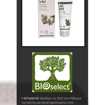
Η
BIOselect
® ιδρύθηκε το 2002 στο Ρέθυμνο
της Κρήτης και δραστηριοποιείται στην