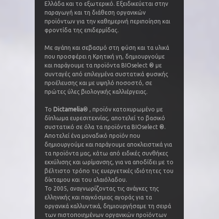
Ελλάδα και το εξωτερικό. Εξειδικεύεται στην
παραγωγή και τη διάθεση οργανικών
προϊόντων για την καθημερινή περιποίηση και
φροντίδα της επιδερμίδας.
Με αγάπη και σεβασμό στη φύση και τα υλικά
που προσφέρει η Κρητική γη, δημιουργούμε
και παράγουμε τα προϊόντα BIOselect ® με
συνταγές από επιλεγμένα συστατικά φυσικής
προέλευσης και με υψηλό ποσοστό, σε
πρώτες ύλες βιολογικής καλλιέργειας.
To
Dictamelia
® , προϊόν κατοχυρωμένο με
δίπλωμα ευρεσιτεχνίας, αποτελεί το βασικό
συστατικό σε όλα τα προϊόντα BIOselect ®.
Αποτελεί ένα μοναδικό προϊόν που
δημιουργούμε και παράγουμε αποκλειστικά για
τα προϊόντα μας, κάτω από ειδικές συνθήκες
εκχύλισης και ωρίμανσης, για να αποδίδει με το
βέλτιστο τρόπο τις ευεργετικές ιδιότητες του
δίκταμου και του ελαιόλαδου.
Το 2005, αναγνωρίζοντας τις ανάγκες της
ελληνικής και παγκόσμιας αγοράς για τα
οργανικά καλλυντικά, δημιουργήσαμε τη σειρά
των πιστοποιημένων οργανικών προϊόντων