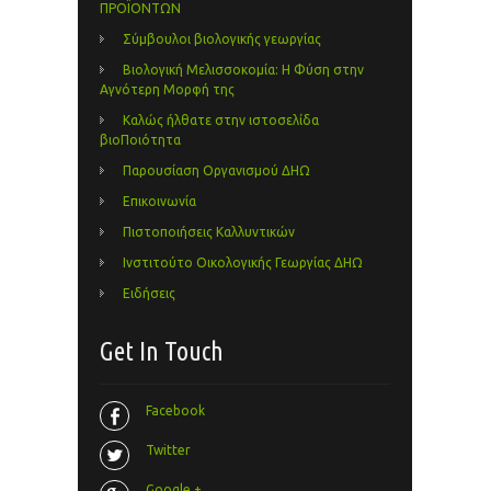
ΠΡΟΪΟΝΤΩΝ
Σύμβουλοι βιολογικής γεωργίας
Βιολογική Μελισσοκομία: Η Φύση στην
Αγνότερη Μορφή της
Καλώς ήλθατε στην ιστοσελίδα
βιοΠοιότητα
Παρουσίαση Οργανισμού ΔΗΩ
Επικοινωνία
Πιστοποιήσεις Καλλυντικών
Ινστιτούτο Οικολογικής Γεωργίας ΔΗΩ
Ειδήσεις
Get In Touch
Facebook
Twitter
Google +