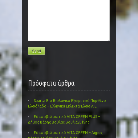
Πρόσφατα άρθρα
Sparta Bio Βιολογικό Εξαιρετικό Παρθένο
Ελαιόλαδο – Ελληνικά Εκλεκτά Έλαια Α.Ε.
Εδαφοβελτιωτικό VITA GREEN PLUS –
Δήμος Βάρης Βούλας Βουλιαγμένης
Εδαφοβελτιωτικό VITA GREEN – Δήμος