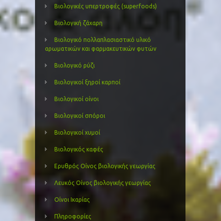
Βιολογικές υπερτροφές (superfoods)
Βιολογική ζάχαρη
Βιολογικό πολλαπλασιαστικό υλικό
αρωματικών και φαρμακευτικών φυτών
Βιολογικό ρύζι
Βιολογικοί ξηροί καρποί
Βιολογικοί οίνοι
Βιολογικοί σπόροι
Βιολογικοί χυμοί
Βιολογικός καφές
Ερυθρός Οίνος βιολογικής γεωργίας
Λευκός Οίνος βιολογικής γεωργίας
Οίνοι Ικαρίας
Πληροφορίες