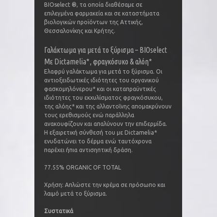
BIOselect ®, τα οποία διαθέσαμε σε
επιλεγμένα φαρμακεία και σε καταστήματα
βιολογικών προϊόντων της Αττικής,
Θεσσαλονίκης και Κρήτης.
Γαλάκτωμα για μετά το ξύρισμα – BIOselect
Με Dictamelia*, φραγκόσυκο & αλόη*
Ελαφρύ γαλάκτωμα για μετά το ξύρισμα. Οι
αντιοξειδωτικές ιδιότητες του οργανικού
φασκομηλόνερου* και οι καταπραϋντικές
ιδιότητες του εκχυλίσματος φραγκόσυκου,
της αλόης* και της αλλαντοΐνης απομακρύνουν
τους ερεθισμούς ενώ παράλληλα
ανακουφίζουν και απαλύνουν την επιδερμίδα.
Η εξαιρετική σύνθεσή του με Dictamelia*
ενυδατώνει το δέρμα ενώ ταυτόχρονα
παρέχει ήπια αντισηπτική δράση.
77.55% ORGANIC OF TOTAL
Χρήση: Απλώστε την κρέμα σε πρόσωπο και
λαιμό μετά το ξύρισμα.
Συστατικά