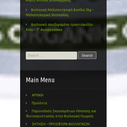
Βάρης Βούλας Βουλιαγμένης
Βιολογική Μελισσοτροφή Βανίλια 2kg –
Μελισσοκομική Θεσσαλίας
Βιολογικό αποξηραμένο τριαντάφυλλο
Χίου – Τ’ Αγιοργούσικα
Search
for:
Main Menu
ΑΡΧΙΚΗ
Προϊόντα
Παρουσίαση Σκευασμάτων Λίπανσης και
Φυτοπροστασίας στην Βιολογική Γεωργία
ΖΗΤΗΣΗ – ΠΡΟΣΦΟΡΑ ΒΙΟΛΟΓΙΚΩΝ