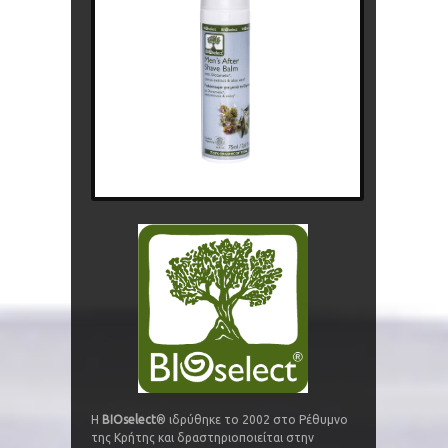
Η
BIOselect
® ιδρύθηκε το 2002 στο Ρέθυμνο
της Κρήτης και δραστηριοποιείται στην