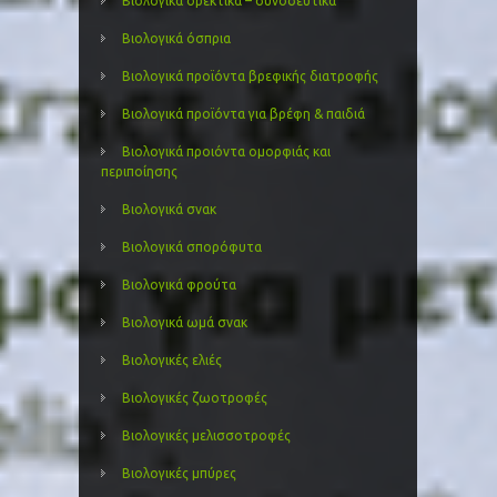
Βιολογικά ορεκτικά – συνοδευτικά
Βιολογικά όσπρια
Βιολογικά προϊόντα βρεφικής διατροφής
Βιολογικά προϊόντα για βρέφη & παιδιά
Βιολογικά προιόντα ομορφιάς και
περιποίησης
Βιολογικά σνακ
Βιολογικά σπορόφυτα
Βιολογικά φρούτα
Βιολογικά ωμά σνακ
Βιολογικές ελιές
Βιολογικές ζωοτροφές
Βιολογικές μελισσοτροφές
Βιολογικές μπύρες