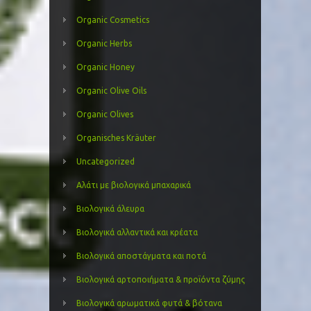
Organic Cosmetics
Organic Herbs
Organic Honey
Organic Olive Oils
Organic Olives
Organisches Kräuter
Uncategorized
Αλάτι με βιολογικά μπαχαρικά
Βιολογικά άλευρα
Βιολογικά αλλαντικά και κρέατα
Βιολογικά αποστάγματα και ποτά
Βιολογικά αρτοποιήματα & προϊόντα ζύμης
Βιολογικά αρωματικά φυτά & βότανα