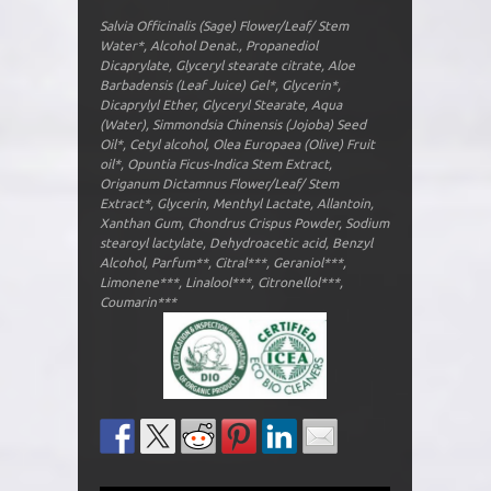
Salvia Officinalis (Sage) Flower/Leaf/ Stem
Water*, Alcohol Denat., Propanediol
Dicaprylate, Glyceryl stearate citrate, Aloe
Barbadensis (Leaf Juice) Gel*, Glycerin*,
Dicaprylyl Ether, Glyceryl Stearate, Aqua
(Water), Simmondsia Chinensis (Jojoba) Seed
Oil*, Cetyl alcohol, Olea Europaea (Olive) Fruit
oil*, Opuntia Ficus-Indica Stem Extract,
Origanum Dictamnus Flower/Leaf/ Stem
Extract*, Glycerin, Menthyl Lactate, Allantoin,
Xanthan Gum, Chondrus Crispus Powder, Sodium
stearoyl lactylate, Dehydroacetic acid, Benzyl
Alcohol, Parfum**, Citral***, Geraniol***,
Limonene***, Linalool***, Citronellol***,
Coumarin***