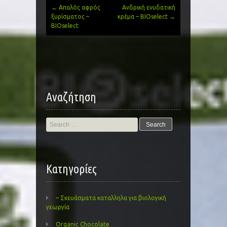
←
Απαλός αφρός
Ανδρική ενυδατική
Post
ξυρίσματος –
κρέμα – BIOselect
→
BIOselect
navigation
Αναζήτηση
Search
for:
Kατηγορίες
– Σκευάσματα καταλληλα για βιολογική
γεωργία
Organic Chocolate