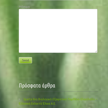
Μήνυμα
Πρόσφατα άρθρα
Sparta Bio Βιολογικό Εξαιρετικό Παρθένο Ελαιόλαδο –
Ελληνικά Εκλεκτά Έλαια Α.Ε.