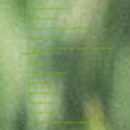
Βιολογικές μελισσοτροφές
Βιολογικές μπύρες
Βιολογικές υπερτροφές (superfoods)
Βιολογική ζάχαρη
Βιολογικό πολλαπλασιαστικό υλικό αρωματικών και
φαρμακευτικών φυτών
Βιολογικό ρύζι
Βιολογικοί ξηροί καρποί
Βιολογικοί οίνοι
Βιολογικοί σπόροι
Βιολογικοί χυμοί
Βιολογικός καφές
Ερυθρός Οίνος βιολογικής γεωργίας