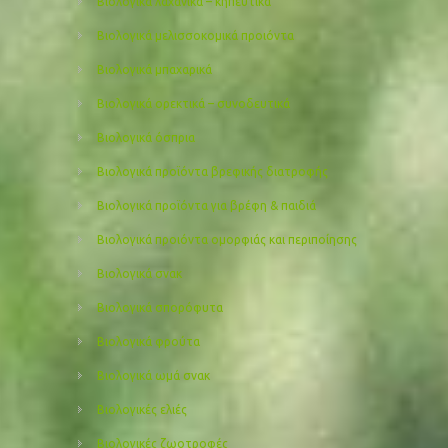
Βιολογικά λαχανικά – κηπευτικά
Βιολογικά μελισσοκομικά προιόντα
Βιολογικά μπαχαρικά
Βιολογικά ορεκτικά – συνοδευτικά
Βιολογικά όσπρια
Βιολογικά προϊόντα βρεφικής διατροφής
Βιολογικά προϊόντα για βρέφη & παιδιά
Βιολογικά προιόντα ομορφιάς και περιποίησης
Βιολογικά σνακ
Βιολογικά σπορόφυτα
Βιολογικά φρούτα
Βιολογικά ωμά σνακ
Βιολογικές ελιές
Βιολογικές ζωοτροφές