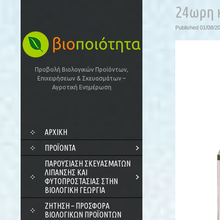
24ωρη κ
Published
01/08/2
Προβολή Βιολογικών Προϊόντων,
Επιχειρήσεων & Σκευασμάτων –
Αγροτική Ενημέρωση
SKIP
ΑΡΧΙΚΗ
TO
CONTENT
ΠΡΟΪΌΝΤΑ
ΠΑΡΟΥΣΊΑΣΗ ΣΚΕΥΑΣΜΆΤΩΝ
ΛΊΠΑΝΣΗΣ ΚΑΙ
ΦΥΤΟΠΡΟΣΤΑΣΊΑΣ ΣΤΗΝ
ΒΙΟΛΟΓΙΚΉ ΓΕΩΡΓΊΑ
ΖΗΤΗΣΗ – ΠΡΟΣΦΟΡΑ
ΒΙΟΛΟΓΙΚΩΝ ΠΡΟΪΟΝΤΩΝ