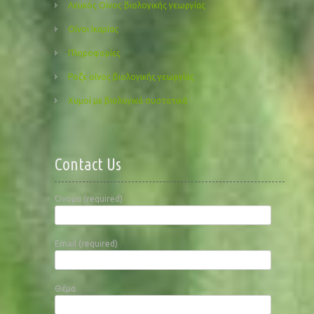
Λευκός Οίνος βιολογικής γεωργίας
Οίνοι Ικαρίας
Πληροφορίες
Ροζε οίνος βιολογικής γεωργίας
Χυμοί με βιολογικά συστατικά
Contact Us
Όνομα (required)
Email (required)
Θέμα