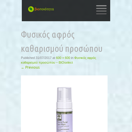
SKIP
TO
Φυσικός αφρός
CONTENT
καθαρισμού προσώπου
Published
31/07/2017
at
600 × 600
in
Φυσικός αφρός
καθαρισμού προσώπου – BIOselect
←
Previous