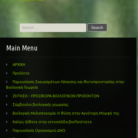
Search
for:
Main Menu
ΑΡΧΙΚΗ
Προϊόντα
Παρουσίαση Σκευασμάτων Λίπανσης και Φυτοπροστασίας στην
Βιολογική Γεωργία
ΖΗΤΗΣΗ – ΠΡΟΣΦΟΡΑ ΒΙΟΛΟΓΙΚΩΝ ΠΡΟΪΟΝΤΩΝ
Σύμβουλοι βιολογικής γεωργίας
Βιολογική Μελισσοκομία: Η Φύση στην Αγνότερη Μορφή της
Καλώς ήλθατε στην ιστοσελίδα βιοΠοιότητα
Παρουσίαση Οργανισμού ΔΗΩ