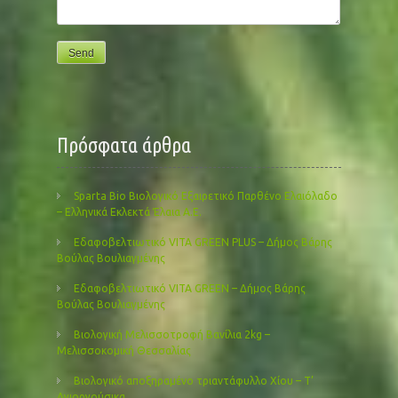
Πρόσφατα άρθρα
Sparta Bio Βιολογικό Εξαιρετικό Παρθένο Ελαιόλαδο
– Ελληνικά Εκλεκτά Έλαια Α.Ε.
Εδαφοβελτιωτικό VITA GREEN PLUS – Δήμος Βάρης
Βούλας Βουλιαγμένης
Εδαφοβελτιωτικό VITA GREEN – Δήμος Βάρης
Βούλας Βουλιαγμένης
Βιολογική Μελισσοτροφή Βανίλια 2kg –
Μελισσοκομική Θεσσαλίας
Βιολογικό αποξηραμένο τριαντάφυλλο Χίου – Τ’
Αγιοργούσικα