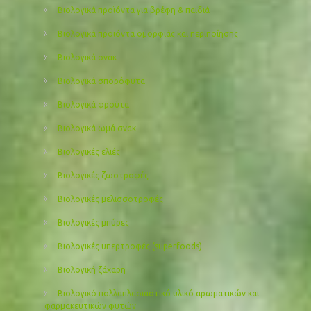
Βιολογικά προϊόντα για βρέφη & παιδιά
Βιολογικά προιόντα ομορφιάς και περιποίησης
Βιολογικά σνακ
Βιολογικά σπορόφυτα
Βιολογικά φρούτα
Βιολογικά ωμά σνακ
Βιολογικές ελιές
Βιολογικές ζωοτροφές
Βιολογικές μελισσοτροφές
Βιολογικές μπύρες
Βιολογικές υπερτροφές (superfoods)
Βιολογική ζάχαρη
Βιολογικό πολλαπλασιαστικό υλικό αρωματικών και
φαρμακευτικών φυτών