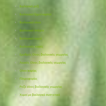
Βιολογικό ρύζι
Βιολογικοί ξηροί καρποί
Βιολογικοί οίνοι
Βιολογικοί σπόροι
Βιολογικοί χυμοί
Βιολογικός καφές
Ερυθρός Οίνος βιολογικής γεωργίας
Λευκός Οίνος βιολογικής γεωργίας
Οίνοι Ικαρίας
Πληροφορίες
Ροζε οίνος βιολογικής γεωργίας
Χυμοί με βιολογικά συστατικά