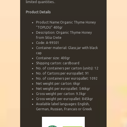
limited quantities..
Product Details
Product Name:Organic Thyme Honey
“TOPLOU” 400gr
Description: Organic Thyme Honey
from Sitia Crete
Code: A-99501
Container material: Glass jar with black
cap
Container size: 400gr
Shipping carton: cardboard
No. of containers per carton (units): 12
No. of Cartons per europallet: 91
No. of containers per europallet: 1092
Net weight per carton: 6kgr
Net weight per europallet: 546kgr
Gross weight per carton: 9.3kgr
Gross weight per europallet: 845kgr
Available label languages: English,
German, Russian, Francais or Greek