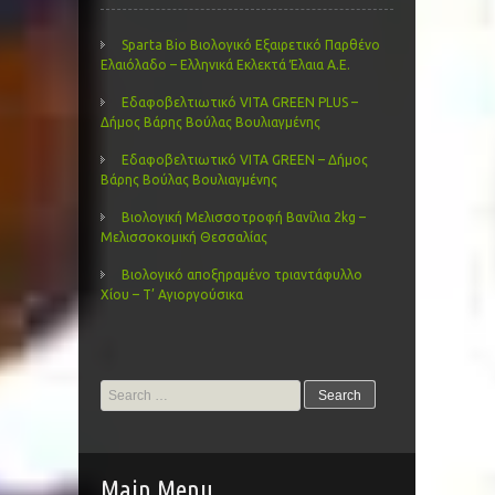
Sparta Bio Βιολογικό Εξαιρετικό Παρθένο
Ελαιόλαδο – Ελληνικά Εκλεκτά Έλαια Α.Ε.
Εδαφοβελτιωτικό VITA GREEN PLUS –
Δήμος Βάρης Βούλας Βουλιαγμένης
Εδαφοβελτιωτικό VITA GREEN – Δήμος
Βάρης Βούλας Βουλιαγμένης
Βιολογική Μελισσοτροφή Βανίλια 2kg –
Μελισσοκομική Θεσσαλίας
Βιολογικό αποξηραμένο τριαντάφυλλο
Χίου – Τ’ Αγιοργούσικα
Search
for:
Main Menu