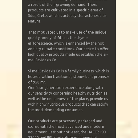
a result of their growing demand. These
products are cultivated in a specific area of
Sitia, Crete, which is actually characterized as
Natura.
That motivated us to make use of the unique
quality honey of Sitia, is the thyme
efflorescence, which is enhanced by the hot
and dry climate conditions. Our desire to offer
high quality products made us establish the Si-
mel Savidakis Co.
Si-mel Savidakis Co is a family business, which is
housed within traditional, stone- built premises
of 950 m².
Our four generation experience along with
our sensitivity concerning healthy nutrition as
well as the uniqueness of the place, provide us
with highly nutritious products that can satisfy
the most demanding consumer.
Our products are processed, packaged and
stored with the most advanced and modern
equipment. Last but not least, the HACCP, ISO
22000 and IFS food safety management