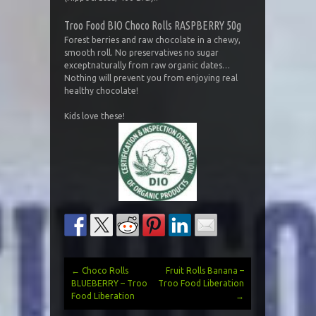
Troo Food BIO Choco Rolls RASPBERRY 50g
Forest berries and raw chocolate in a chewy,
smooth roll. No preservatives no sugar
exceptnaturally from raw organic dates…
Nothing will prevent you from enjoying real
healthy chocolate!
Kids love these!
←
Choco Rolls
Fruit Rolls Banana –
Post
BLUEBERRY – Troo
Troo Food Liberation
Food Liberation
→
navigation