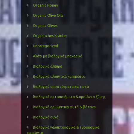
Organic Honey
Organic Olive Oils
Organic Olives
Organisches Kräuter
Uncategorized
Αλάτι με βιολογικά μπαχαρικά
Βιολογικά άλευρα
Βιολογικά αλλαντικά και κρέατα
Βιολογικά αποστάγματα και ποτά
Βιολογικά αρτοποιήματα & προϊόντα ζύμης
Βιολογικά αρωματικά φυτά & βότανα
Βιολογικά αυγά
Βιολογικά γαλακτοκομικά & τυροκομικά
προϊόντα