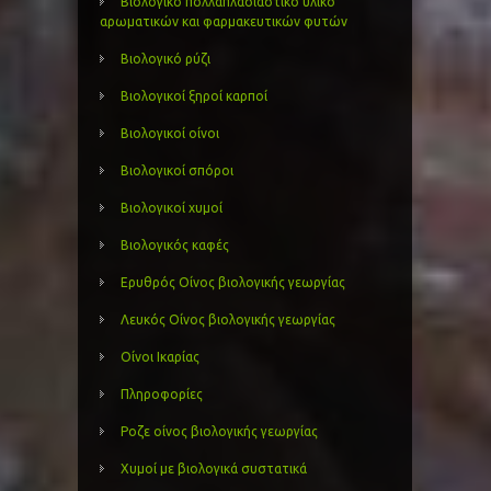
Βιολογικό πολλαπλασιαστικό υλικό
αρωματικών και φαρμακευτικών φυτών
Βιολογικό ρύζι
Βιολογικοί ξηροί καρποί
Βιολογικοί οίνοι
Βιολογικοί σπόροι
Βιολογικοί χυμοί
Βιολογικός καφές
Ερυθρός Οίνος βιολογικής γεωργίας
Λευκός Οίνος βιολογικής γεωργίας
Οίνοι Ικαρίας
Πληροφορίες
Ροζε οίνος βιολογικής γεωργίας
Χυμοί με βιολογικά συστατικά