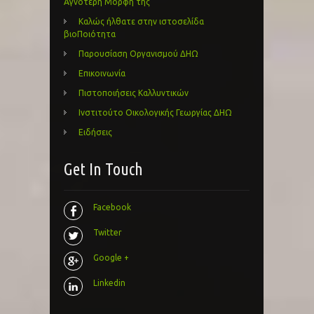
Αγνότερη Μορφή της
Καλώς ήλθατε στην ιστοσελίδα
βιοΠοιότητα
Παρουσίαση Οργανισμού ΔΗΩ
Επικοινωνία
Πιστοποιήσεις Καλλυντικών
Ινστιτούτο Οικολογικής Γεωργίας ΔΗΩ
Ειδήσεις
Get In Touch
Facebook
Twitter
Google +
Linkedin