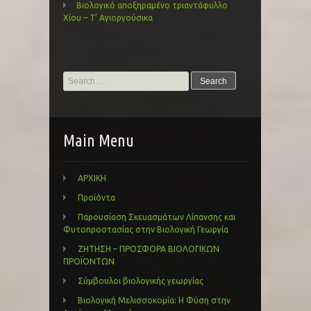
Βιολογικό αποξηραμένο τριαντάφυλλο
Χίου – Τ’ Αγιοργούσικα
Search
for:
Main Menu
ΑΡΧΙΚΗ
Προϊόντα
Παρουσίαση Σκευασμάτων Λίπανσης και
Φυτοπροστασίας στην Βιολογική Γεωργία
ΖΗΤΗΣΗ – ΠΡΟΣΦΟΡΑ ΒΙΟΛΟΓΙΚΩΝ
ΠΡΟΪΟΝΤΩΝ
Σύμβουλοι βιολογικής γεωργίας
Βιολογική Μελισσοκομία: Η Φύση στην