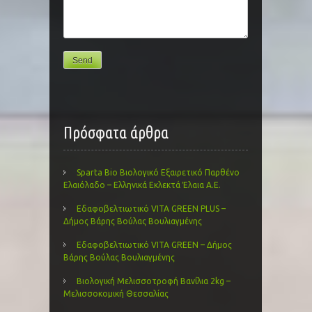
Πρόσφατα άρθρα
Sparta Bio Βιολογικό Εξαιρετικό Παρθένο
Ελαιόλαδο – Ελληνικά Εκλεκτά Έλαια Α.Ε.
Εδαφοβελτιωτικό VITA GREEN PLUS –
Δήμος Βάρης Βούλας Βουλιαγμένης
Εδαφοβελτιωτικό VITA GREEN – Δήμος
Βάρης Βούλας Βουλιαγμένης
Βιολογική Μελισσοτροφή Βανίλια 2kg –
Μελισσοκομική Θεσσαλίας