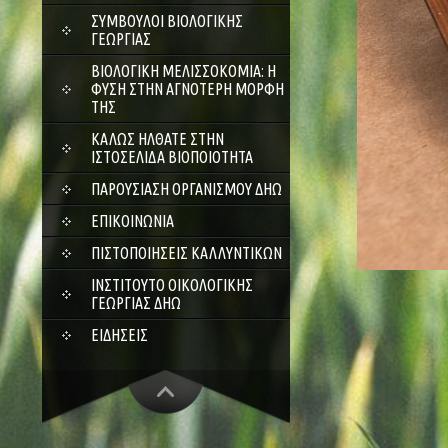
ΣΎΜΒΟΥΛΟΙ ΒΙΟΛΟΓΙΚΉΣ
ΓΕΩΡΓΊΑΣ
ΒΙΟΛΟΓΙΚΉ ΜΕΛΙΣΣΟΚΟΜΊΑ: Η
ΦΎΣΗ ΣΤΗΝ ΑΓΝΌΤΕΡΗ ΜΟΡΦΉ
ΤΗΣ
ΚΑΛΏΣ ΉΛΘΑΤΕ ΣΤΗΝ
ΙΣΤΟΣΕΛΊΔΑ ΒΙΟΠΟΙΌΤΗΤΑ
ΠΑΡΟΥΣΊΑΣΗ ΟΡΓΑΝΙΣΜΟΎ ΔΗΩ
ΕΠΙΚΟΙΝΩΝΊΑ
ΠΙΣΤΟΠΟΙΉΣΕΙΣ ΚΑΛΛΥΝΤΙΚΏΝ
ΙΝΣΤΙΤΟΎΤΟ ΟΙΚΟΛΟΓΙΚΉΣ
ΓΕΩΡΓΊΑΣ ΔΗΩ
ΕΙΔΉΣΕΙΣ