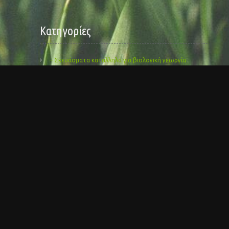
Kατηγορίες
– Σκευάσματα καταλληλα για βιολογική γεωργία
Organic Chocolate
Organic Cosmetics
Organic Herbs
Organic Honey
Organic Olive Oils
Organic Olives
Organisches Kräuter
Uncategorized
Αλάτι με βιολογικά μπαχαρικά