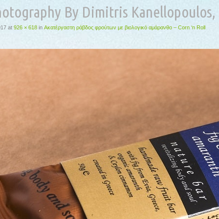
otography By Dimitris Kanellopoulos
017
at
926 × 618
in
Ακατέργαστη ράβδος φρούτων με βιολογικό αμάρανθο – Corn ‘n Roll