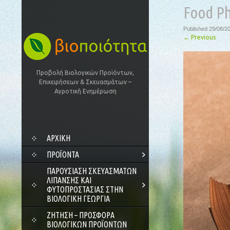
Food Ph
Published
29/08/2
←
Previous
Προβολή Βιολογικών Προϊόντων,
Επιχειρήσεων & Σκευασμάτων –
Αγροτική Ενημέρωση
SKIP
ΑΡΧΙΚΗ
TO
CONTENT
ΠΡΟΪΌΝΤΑ
ΠΑΡΟΥΣΊΑΣΗ ΣΚΕΥΑΣΜΆΤΩΝ
ΛΊΠΑΝΣΗΣ ΚΑΙ
ΦΥΤΟΠΡΟΣΤΑΣΊΑΣ ΣΤΗΝ
ΒΙΟΛΟΓΙΚΉ ΓΕΩΡΓΊΑ
ΖΗΤΗΣΗ – ΠΡΟΣΦΟΡΑ
ΒΙΟΛΟΓΙΚΩΝ ΠΡΟΪΟΝΤΩΝ