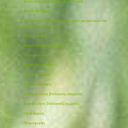
Βιολογικές υπερτροφές (superfoods)
Βιολογική ζάχαρη
Βιολογικό πολλαπλασιαστικό υλικό αρωματικών και
φαρμακευτικών φυτών
Βιολογικό ρύζι
Βιολογικοί ξηροί καρποί
Βιολογικοί οίνοι
Βιολογικοί σπόροι
Βιολογικοί χυμοί
Βιολογικός καφές
Ερυθρός Οίνος βιολογικής γεωργίας
Λευκός Οίνος βιολογικής γεωργίας
Οίνοι Ικαρίας
Πληροφορίες