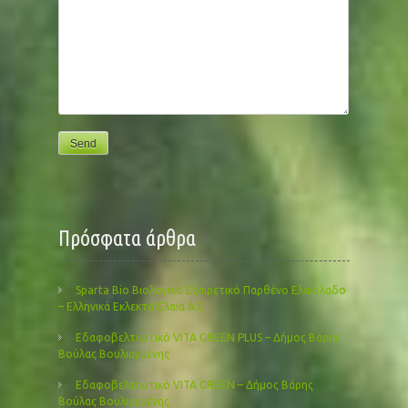
Πρόσφατα άρθρα
Sparta Bio Βιολογικό Εξαιρετικό Παρθένο Ελαιόλαδο
– Ελληνικά Εκλεκτά Έλαια Α.Ε.
Εδαφοβελτιωτικό VITA GREEN PLUS – Δήμος Βάρης
Βούλας Βουλιαγμένης
Εδαφοβελτιωτικό VITA GREEN – Δήμος Βάρης
Βούλας Βουλιαγμένης