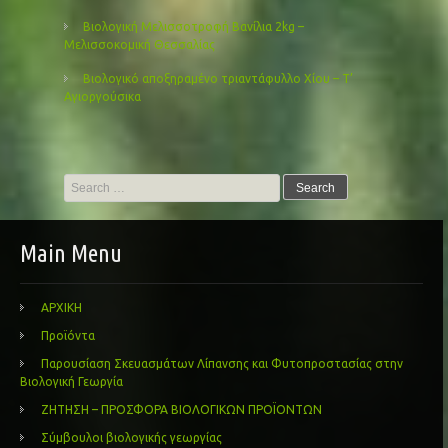
Βιολογική Μελισσοτροφή Βανίλια 2kg –
Μελισσοκομική Θεσσαλίας
Βιολογικό αποξηραμένο τριαντάφυλλο Χίου – Τ’
Αγιοργούσικα
Search
for:
Main Menu
ΑΡΧΙΚΗ
Προϊόντα
Παρουσίαση Σκευασμάτων Λίπανσης και Φυτοπροστασίας στην
Βιολογική Γεωργία
ΖΗΤΗΣΗ – ΠΡΟΣΦΟΡΑ ΒΙΟΛΟΓΙΚΩΝ ΠΡΟΪΟΝΤΩΝ
Σύμβουλοι βιολογικής γεωργίας