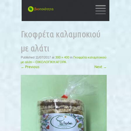
SKIP
TO
Γκοφρέτα καλαμποκιού
CONTENT
με αλάτι
Published
11/07/2017
at
300 × 400
in
Γκοφρέτα καλαμποκιού
με αλάτι – ΟΙΚΟΛΟΓΙΚΗ ΑΓΟΡΑ
←
Previous
Next
→