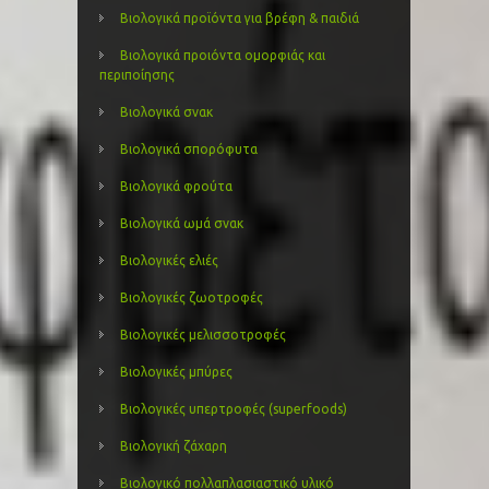
Βιολογικά προϊόντα για βρέφη & παιδιά
Βιολογικά προιόντα ομορφιάς και
περιποίησης
Βιολογικά σνακ
Βιολογικά σπορόφυτα
Βιολογικά φρούτα
Βιολογικά ωμά σνακ
Βιολογικές ελιές
Βιολογικές ζωοτροφές
Βιολογικές μελισσοτροφές
Βιολογικές μπύρες
Βιολογικές υπερτροφές (superfoods)
Βιολογική ζάχαρη
Βιολογικό πολλαπλασιαστικό υλικό