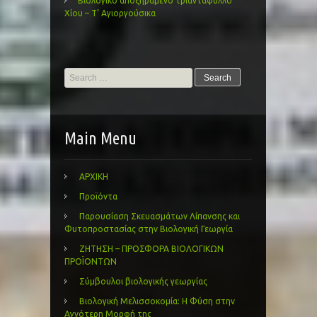
Βιολογικό αποξηραμένο τριαντάφυλλο
Χίου – Τ’ Αγιοργούσικα
Search
for:
Main Menu
ΑΡΧΙΚΗ
Προϊόντα
Παρουσίαση Σκευασμάτων Λίπανσης και
Φυτοπροστασίας στην Βιολογική Γεωργία
ΖΗΤΗΣΗ – ΠΡΟΣΦΟΡΑ ΒΙΟΛΟΓΙΚΩΝ
ΠΡΟΪΟΝΤΩΝ
Σύμβουλοι βιολογικής γεωργίας
Βιολογική Μελισσοκομία: Η Φύση στην
Αγνότερη Μορφή της