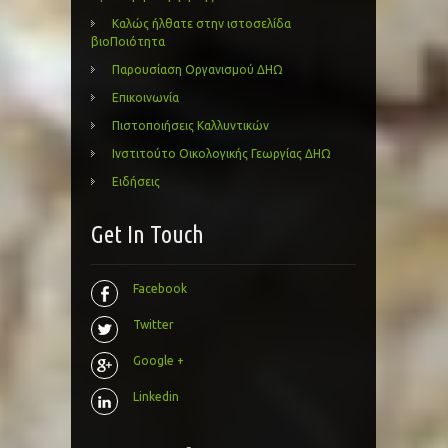
Καλώς ήλθατε στην ιστοσελίδα
βιοΠοιότητα
Παρουσίαση Οργανισμού ΔΗΩ
Επικοινωνία
Πιστοποιήσεις Καλλυντικών
Ινστιτούτο Οικολογικής Γεωργίας ΔΗΩ
Ειδήσεις
Get In Touch
Facebook
Twitter
Google +
Linkedin