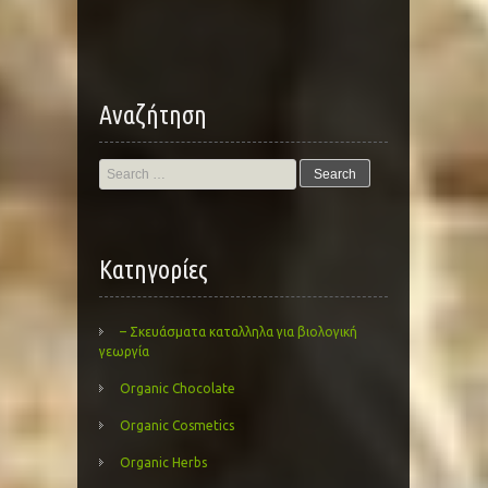
Αναζήτηση
Search
for:
Kατηγορίες
– Σκευάσματα καταλληλα για βιολογική
γεωργία
Organic Chocolate
Organic Cosmetics
Organic Herbs