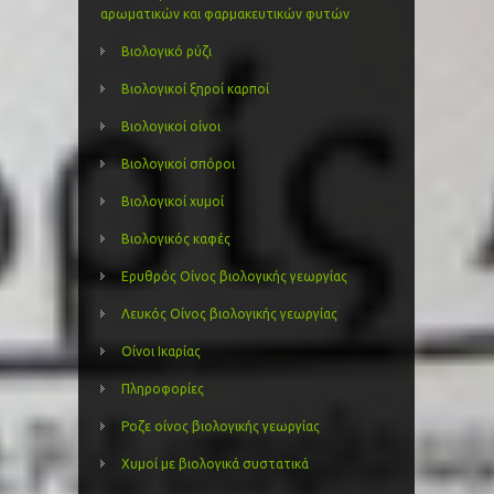
αρωματικών και φαρμακευτικών φυτών
Βιολογικό ρύζι
Βιολογικοί ξηροί καρποί
Βιολογικοί οίνοι
Βιολογικοί σπόροι
Βιολογικοί χυμοί
Βιολογικός καφές
Ερυθρός Οίνος βιολογικής γεωργίας
Λευκός Οίνος βιολογικής γεωργίας
Οίνοι Ικαρίας
Πληροφορίες
Ροζε οίνος βιολογικής γεωργίας
Χυμοί με βιολογικά συστατικά