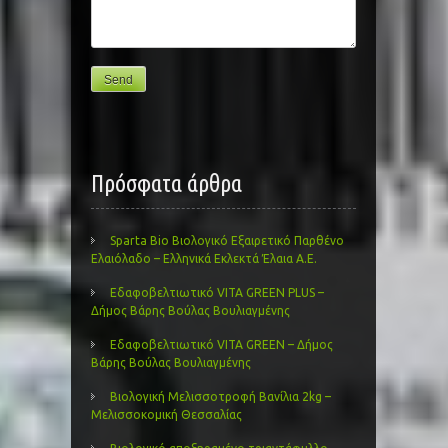
Πρόσφατα άρθρα
Sparta Bio Βιολογικό Εξαιρετικό Παρθένο
Ελαιόλαδο – Ελληνικά Εκλεκτά Έλαια Α.Ε.
Εδαφοβελτιωτικό VITA GREEN PLUS –
Δήμος Βάρης Βούλας Βουλιαγμένης
Εδαφοβελτιωτικό VITA GREEN – Δήμος
Βάρης Βούλας Βουλιαγμένης
Βιολογική Μελισσοτροφή Βανίλια 2kg –
Μελισσοκομική Θεσσαλίας