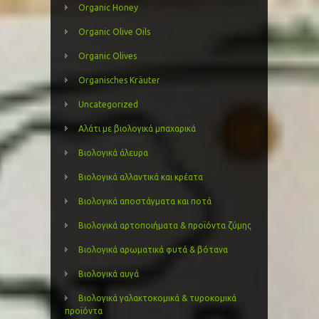
Organic Honey
Organic Olive Oils
Organic Olives
Organisches Kräuter
Uncategorized
Αλάτι με βιολογικά μπαχαρικά
Βιολογικά άλευρα
Βιολογικά αλλαντικά και κρέατα
Βιολογικά αποστάγματα και ποτά
Βιολογικά αρτοποιήματα & προϊόντα ζύμης
Βιολογικά αρωματικά φυτά & βότανα
Βιολογικά αυγά
Βιολογικά γαλακτοκομικά & τυροκομικά
προϊόντα