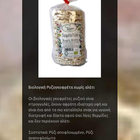
Βιολογική Ρυζογκοφρέτα χωρίς αλάτι
Οι βιολογικές γκοφρέτες ρυζιού είναι
στρογγυλές, έχουν αφράτη ιδιαίτερη υφή και
είναι ένα από τα πιο καταλληλα σνακ για υγιεινή
διατροφή και δίαιτα αφού έχει λίγες θερμίδες
και δεν περιέχουν αλάτι.
Συστατικά: Ρύζι αποφλοιωμένο, Ρύζι
αναποφλοίωτο