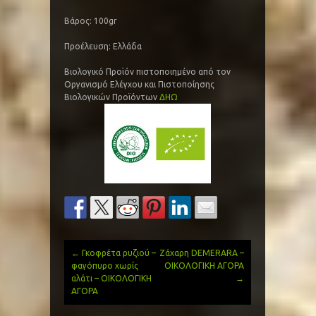
Βάρος: 100gr
Προέλευση: Ελλάδα
Βιολογικό Προϊόν πιστοποιημένο από τον
Οργανισμό Ελέγχου και Πιστοποίησης
Βιολογικών Προϊόντων
ΔΗΩ
←
Γκοφρέτα ρυζιού –
Ζάχαρη DEMERARA –
Post
φαγόπυρο χωρίς
ΟΙΚΟΛΟΓΙΚΗ ΑΓΟΡΑ
αλάτι – ΟΙΚΟΛΟΓΙΚΗ
→
navigation
ΑΓΟΡΑ