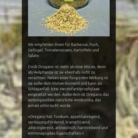
Wir empfehlen ihnen für Barbecue, Fisch,
Geflügel, Tomatensossen, Kartoffeln und
Salate.
Doch Oregano ist mehr als eine Würze, denn
als Heilpflanze ist sie ebenfalls nicht zu
verachten. Neben einer fungiziden Wirkung ist
sie außerdem blutverdünnend und kann als
Schlaganfall- bzw. Herzinfarktprophylaxe
eingesetzt werden. Außerdem ist Oregano das
wirkungsvollste natürliche Antibiotika, das
jemals untersucht wurde.
«Oregano hat Tonikum, appetitanregend,
verdauungsfördernd, krampflösend,
adstringierend, antiseptisch, harntreibend und
emminagogikes Eigenschaften.»