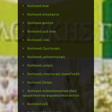
Βιολογικά σνακ
Βιολογικά σπορόφυτα
Βιολογικά φρούτα
Βιολογικά ωμά σνακ
Βιολογικές ελιές
Βιολογικές ζωοτροφές
Βιολογικές μελισσοτροφές
Βιολογικές μπύρες
Βιολογικές υπερτροφές (superfoods)
Βιολογική ζάχαρη
Βιολογικό πολλαπλασιαστικό υλικό
αρωματικών και φαρμακευτικών φυτών
Βιολογικό ρύζι