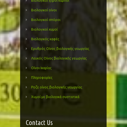
Βιολογικοί ξηροί καρποί
Βιολογικοί οίνοι
Βιολογικοί σπόροι
Βιολογικοί χυμοί
Βιολογικός καφές
Ερυθρός Οίνος βιολογικής γεωργίας
Λευκός Οίνος βιολογικής γεωργίας
Οίνοι Ικαρίας
Πληροφορίες
Ροζε οίνος βιολογικής γεωργίας
Χυμοί με βιολογικά συστατικά
Contact Us