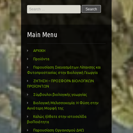
Search
for:
Main Menu
ΑΡΧΙΚΗ
Προϊόντα
Παρουσίαση Σκευασμάτων Λίπανσης και
Φυτοπροστασίας στην Βιολογική Γεωργία
ΖΗΤΗΣΗ – ΠΡΟΣΦΟΡΑ ΒΙΟΛΟΓΙΚΩΝ
ΠΡΟΪΟΝΤΩΝ
Σύμβουλοι βιολογικής γεωργίας
Βιολογική Μελισσοκομία: Η Φύση στην
Αγνότερη Μορφή της
Καλώς ήλθατε στην ιστοσελίδα
βιοΠοιότητα
Παρουσίαση Οργανισμού ΔΗΩ