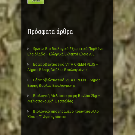
Πρόσφατα άρθρα
Sparta Bio Βιολογικό Εξαιρετικό Παρθένο
Ελαιόλαδο – Ελληνικά Εκλεκτά Έλαια Α.Ε.
Εδαφοβελτιωτικό VITA GREEN PLUS –
Δήμος Βάρης Βούλας Βουλιαγμένης
Εδαφοβελτιωτικό VITA GREEN – Δήμος
Βάρης Βούλας Βουλιαγμένης
Βιολογική Μελισσοτροφή Βανίλια 2kg –
Μελισσοκομική Θεσσαλίας
Βιολογικό αποξηραμένο τριαντάφυλλο
Χίου – Τ’ Αγιοργούσικα