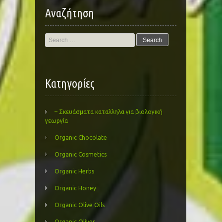
Αναζήτηση
Search
for:
Kατηγορίες
– Σκευάσματα καταλληλα για βιολογική
γεωργία
Organic Chocolate
Organic Cosmetics
Organic Herbs
Organic Honey
Organic Olive Oils
Organic Olives