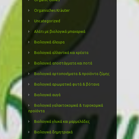
Organisches Kräuter
Uncategorized
Αλάτι με βιολογικά μπαχαρικά
Βιολογικά άλευρα
Βιολογικά αλλαντικά και κρέατα
Βιολογικά αποστάγματα και ποτά
Βιολογικά αρτοποιήματα & προϊόντα ζύμης
Βιολογικά αρωματικά φυτά & βότανα
Βιολογικά αυγά
Βιολογικά γαλακτοκομικά & τυροκομικά
προϊόντα
Βιολογικά γλυκά και μαρμελάδες
Βιολογικά δημητριακά