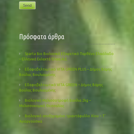
Πρόσφατα άρθρα
Sparta Bio Βιολογικό Εξαιρετικό Παρθένο Ελαιόλαδο
– Ελληνικά Εκλεκτά Έλαια Α.Ε.
Εδαφοβελτιωτικό VITA GREEN PLUS – Δήμος Βάρης
Βούλας Βουλιαγμένης
Εδαφοβελτιωτικό VITA GREEN – Δήμος Βάρης
Βούλας Βουλιαγμένης
Βιολογική Μελισσοτροφή Βανίλια 2kg –
Μελισσοκομική Θεσσαλίας
Βιολογικό αποξηραμένο τριαντάφυλλο Χίου – Τ’
Αγιοργούσικα