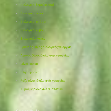
Βιολογικοί ξηροί καρποί
Βιολογικοί οίνοι
Βιολογικοί σπόροι
Βιολογικοί χυμοί
Βιολογικός καφές
Ερυθρός Οίνος βιολογικής γεωργίας
Λευκός Οίνος βιολογικής γεωργίας
Οίνοι Ικαρίας
Πληροφορίες
Ροζε οίνος βιολογικής γεωργίας
Χυμοί με βιολογικά συστατικά