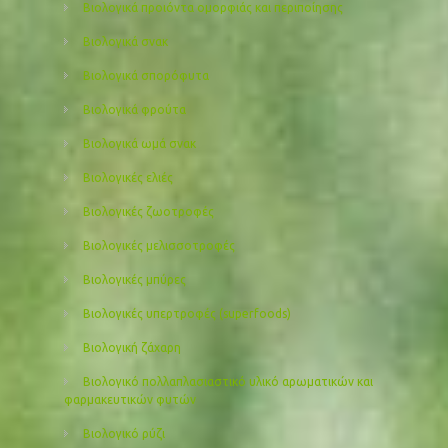
Βιολογικά προιόντα ομορφιάς και περιποίησης
Βιολογικά σνακ
Βιολογικά σπορόφυτα
Βιολογικά φρούτα
Βιολογικά ωμά σνακ
Βιολογικές ελιές
Βιολογικές ζωοτροφές
Βιολογικές μελισσοτροφές
Βιολογικές μπύρες
Βιολογικές υπερτροφές (superfoods)
Βιολογική ζάχαρη
Βιολογικό πολλαπλασιαστικό υλικό αρωματικών και
φαρμακευτικών φυτών
Βιολογικό ρύζι