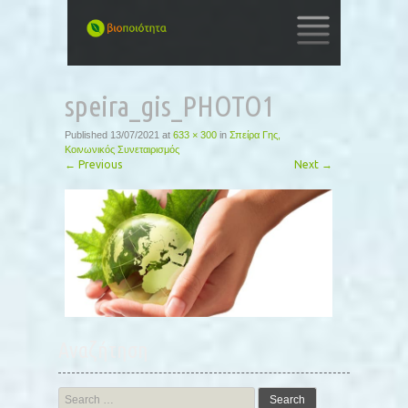
SKIP
TO
speira_gis_PHOTO1
CONTENT
Published
13/07/2021
at
633 × 300
in
Σπείρα Γης,
Κοινωνικός Συνεταιρισμός
←
Previous
Next
→
Αναζήτηση
Search