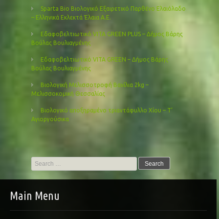
Sparta Bio Βιολογικό Εξαιρετικό Παρθένο Ελαιόλαδο
– Ελληνικά Εκλεκτά Έλαια Α.Ε.
Εδαφοβελτιωτικό VITA GREEN PLUS – Δήμος Βάρης
Βούλας Βουλιαγμένης
Εδαφοβελτιωτικό VITA GREEN – Δήμος Βάρης
Βούλας Βουλιαγμένης
Βιολογική Μελισσοτροφή Βανίλια 2kg –
Μελισσοκομική Θεσσαλίας
Βιολογικό αποξηραμένο τριαντάφυλλο Χίου – Τ’
Αγιοργούσικα
Search
for:
Main Menu