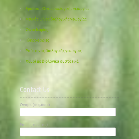
Ερυθρός Οίνος βιολογικής γεωργίας
Λευκός Οίνος βιολογικής γεωργίας
Οίνοι Ικαρίας
Πληροφορίες
Ροζε οίνος βιολογικής γεωργίας
Χυμοί με βιολογικά συστατικά
Contact Us
Όνομα (required)
Email (required)