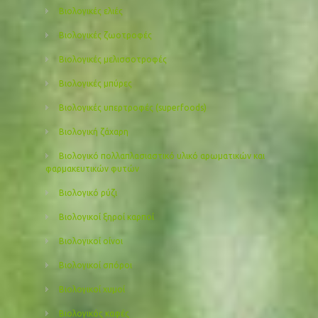
Βιολογικές ελιές
Βιολογικές ζωοτροφές
Βιολογικές μελισσοτροφές
Βιολογικές μπύρες
Βιολογικές υπερτροφές (superfoods)
Βιολογική ζάχαρη
Βιολογικό πολλαπλασιαστικό υλικό αρωματικών και
φαρμακευτικών φυτών
Βιολογικό ρύζι
Βιολογικοί ξηροί καρποί
Βιολογικοί οίνοι
Βιολογικοί σπόροι
Βιολογικοί χυμοί
Βιολογικός καφές