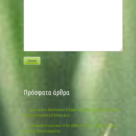
Πρόσφατα άρθρα
Sparta Bio Βιολογικό Εξαιρετικό Παρθένο Ελαιόλαδο –
Ελληνικά Εκλεκτά Έλαια Α.Ε.
Εδαφοβελτιωτικό VITA GREEN PLUS – Δήμος Βάρης
Βούλας Βουλιαγμένης