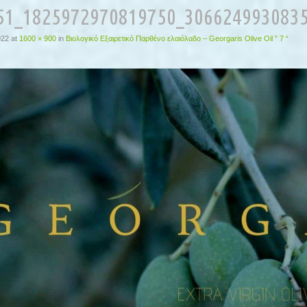
51_1825972970819750_306624993083
022
at
1600 × 900
in
Βιολογικό Εξαιρετικό Παρθένο ελαιόλαδο – Georgaris Olive Oil ” 7 “