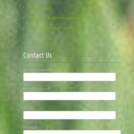
Πληροφορίες
Ροζε οίνος βιολογικής γεωργίας
Χυμοί με βιολογικά συστατικά
Contact Us
Όνομα (required)
Email (required)
Θέμα
Μήνυμα