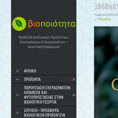
386860
Published
02/03/2
←
Previous
Προβολή Βιολογικών Προϊόντων,
Επιχειρήσεων & Σκευασμάτων –
Αγροτική Ενημέρωση
SKIP
ΑΡΧΙΚΗ
TO
CONTENT
ΠΡΟΪΌΝΤΑ
ΠΑΡΟΥΣΊΑΣΗ ΣΚΕΥΑΣΜΆΤΩΝ
ΛΊΠΑΝΣΗΣ ΚΑΙ
ΦΥΤΟΠΡΟΣΤΑΣΊΑΣ ΣΤΗΝ
ΒΙΟΛΟΓΙΚΉ ΓΕΩΡΓΊΑ
ΖΗΤΗΣΗ – ΠΡΟΣΦΟΡΑ
ΒΙΟΛΟΓΙΚΩΝ ΠΡΟΪΟΝΤΩΝ