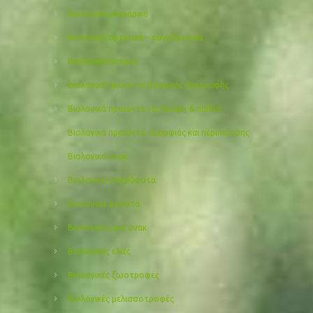
Βιολογικά μπαχαρικά
Βιολογικά ορεκτικά – συνοδευτικά
Βιολογικά όσπρια
Βιολογικά προϊόντα βρεφικής διατροφής
Βιολογικά προϊόντα για βρέφη & παιδιά
Βιολογικά προιόντα ομορφιάς και περιποίησης
Βιολογικά σνακ
Βιολογικά σπορόφυτα
Βιολογικά φρούτα
Βιολογικά ωμά σνακ
Βιολογικές ελιές
Βιολογικές ζωοτροφές
Βιολογικές μελισσοτροφές