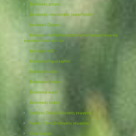
Βιολογικές μπύρες
Βιολογικές υπερτροφές (superfoods)
Βιολογική ζάχαρη
Βιολογικό πολλαπλασιαστικό υλικό αρωματικών και
φαρμακευτικών φυτών
Βιολογικό ρύζι
Βιολογικοί ξηροί καρποί
Βιολογικοί οίνοι
Βιολογικοί σπόροι
Βιολογικοί χυμοί
Βιολογικός καφές
Ερυθρός Οίνος βιολογικής γεωργίας
Λευκός Οίνος βιολογικής γεωργίας
Οίνοι Ικαρίας