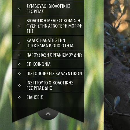
ΣΎΜΒΟΥΛΟΙ ΒΙΟΛΟΓΙΚΉΣ
ΓΕΩΡΓΊΑΣ
ΒΙΟΛΟΓΙΚΉ ΜΕΛΙΣΣΟΚΟΜΊΑ: Η
ΦΎΣΗ ΣΤΗΝ ΑΓΝΌΤΕΡΗ ΜΟΡΦΉ
ΤΗΣ
ΚΑΛΏΣ ΉΛΘΑΤΕ ΣΤΗΝ
ΙΣΤΟΣΕΛΊΔΑ ΒΙΟΠΟΙΌΤΗΤΑ
ΠΑΡΟΥΣΊΑΣΗ ΟΡΓΑΝΙΣΜΟΎ ΔΗΩ
ΕΠΙΚΟΙΝΩΝΊΑ
ΠΙΣΤΟΠΟΙΉΣΕΙΣ ΚΑΛΛΥΝΤΙΚΏΝ
ΙΝΣΤΙΤΟΎΤΟ ΟΙΚΟΛΟΓΙΚΉΣ
ΓΕΩΡΓΊΑΣ ΔΗΩ
ΕΙΔΉΣΕΙΣ