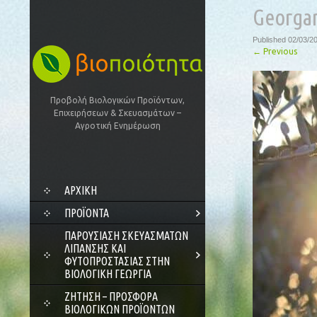
Georgar
Published
02/03/2
←
Previous
Προβολή Βιολογικών Προϊόντων,
Επιχειρήσεων & Σκευασμάτων –
Αγροτική Ενημέρωση
SKIP
ΑΡΧΙΚΗ
TO
CONTENT
ΠΡΟΪΌΝΤΑ
ΠΑΡΟΥΣΊΑΣΗ ΣΚΕΥΑΣΜΆΤΩΝ
ΛΊΠΑΝΣΗΣ ΚΑΙ
ΦΥΤΟΠΡΟΣΤΑΣΊΑΣ ΣΤΗΝ
ΒΙΟΛΟΓΙΚΉ ΓΕΩΡΓΊΑ
ΖΗΤΗΣΗ – ΠΡΟΣΦΟΡΑ
ΒΙΟΛΟΓΙΚΩΝ ΠΡΟΪΟΝΤΩΝ