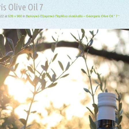
is Olive Oil 7
022
at
639 × 960
in
Βιολογικό Εξαιρετικό Παρθένο ελαιόλαδο – Georgaris Olive Oil ” 7 “