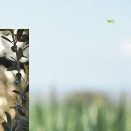
Next
→