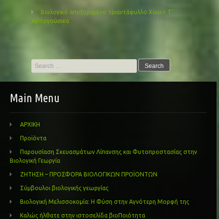
Βιολογικό αποξηραμένο τριαντάφυλλο Χίου – Τ’
Αγιοργούσικα
Search
for:
Main Menu
ΑΡΧΙΚΗ
Προϊόντα
Παρουσίαση Σκευασμάτων Λίπανσης και Φυτοπροστασίας στην
Βιολογική Γεωργία
ΖΗΤΗΣΗ – ΠΡΟΣΦΟΡΑ ΒΙΟΛΟΓΙΚΩΝ ΠΡΟΪΟΝΤΩΝ
Σύμβουλοι βιολογικής γεωργίας
Βιολογική Μελισσοκομία: Η Φύση στην Αγνότερη Μορφή της
Καλώς ήλθατε στην ιστοσελίδα βιοΠοιότητα