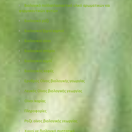
Βιολογικό πολλαπλασιαστικό υλικό αρωματικών και
φαρμακευτικών φυτών
Βιολογικό ρύζι
Βιολογικοί ξηροί καρποί
Βιολογικοί οίνοι
Βιολογικοί σπόροι
Βιολογικοί χυμοί
Βιολογικός καφές
Ερυθρός Οίνος βιολογικής γεωργίας
Λευκός Οίνος βιολογικής γεωργίας
Οίνοι Ικαρίας
Πληροφορίες
Ροζε οίνος βιολογικής γεωργίας
Χυμοί με βιολογικά συστατικά