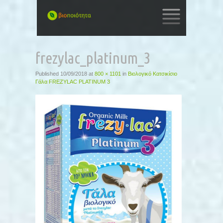
SKIP
TO
frezylac_platinum_3
CONTENT
Published
10/09/2018
at
800 × 1101
in
Βιολογικό Κατσικίσιο
Γάλα FREZYLAC PLATINUM 3