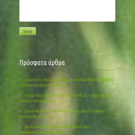
Πρόσφατα άρθρα
Sparta Bio Βιολογικό Εξαιρετικό Παρθένο Ελαιόλαδο
– Ελληνικά Εκλεκτά Έλαια Α.Ε.
Εδαφοβελτιωτικό VITA GREEN PLUS – Δήμος Βάρης
Βούλας Βουλιαγμένης
Εδαφοβελτιωτικό VITA GREEN – Δήμος Βάρης
Βούλας Βουλιαγμένης
Βιολογική Μελισσοτροφή Βανίλια 2kg –
Μελισσοκομική Θεσσαλίας