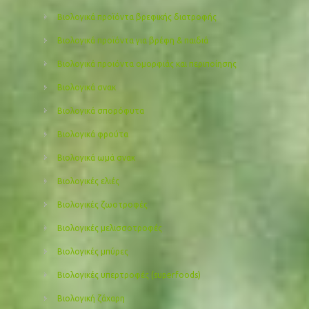
Βιολογικά προϊόντα βρεφικής διατροφής
Βιολογικά προϊόντα για βρέφη & παιδιά
Βιολογικά προιόντα ομορφιάς και περιποίησης
Βιολογικά σνακ
Βιολογικά σπορόφυτα
Βιολογικά φρούτα
Βιολογικά ωμά σνακ
Βιολογικές ελιές
Βιολογικές ζωοτροφές
Βιολογικές μελισσοτροφές
Βιολογικές μπύρες
Βιολογικές υπερτροφές (superfoods)
Βιολογική ζάχαρη