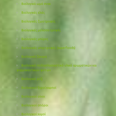
Βιολογικά ωμά σνακ
Βιολογικές ελιές
Βιολογικές ζωοτροφές
Βιολογικές μελισσοτροφές
Βιολογικές μπύρες
Βιολογικές υπερτροφές (superfoods)
Βιολογική ζάχαρη
Βιολογικό πολλαπλασιαστικό υλικό αρωματικών και
φαρμακευτικών φυτών
Βιολογικό ρύζι
Βιολογικοί ξηροί καρποί
Βιολογικοί οίνοι
Βιολογικοί σπόροι
Βιολογικοί χυμοί