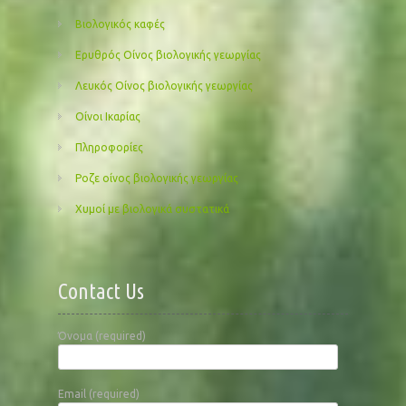
Βιολογικός καφές
Ερυθρός Οίνος βιολογικής γεωργίας
Λευκός Οίνος βιολογικής γεωργίας
Οίνοι Ικαρίας
Πληροφορίες
Ροζε οίνος βιολογικής γεωργίας
Χυμοί με βιολογικά συστατικά
Contact Us
Όνομα (required)
Email (required)