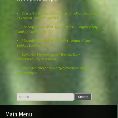
Sparta Bio Βιολογικό Εξαιρετικό Παρθένο Ελαιόλαδο
– Ελληνικά Εκλεκτά Έλαια Α.Ε.
Εδαφοβελτιωτικό VITA GREEN PLUS – Δήμος Βάρης
Βούλας Βουλιαγμένης
Εδαφοβελτιωτικό VITA GREEN – Δήμος Βάρης
Βούλας Βουλιαγμένης
Βιολογική Μελισσοτροφή Βανίλια 2kg –
Μελισσοκομική Θεσσαλίας
Βιολογικό αποξηραμένο τριαντάφυλλο Χίου – Τ’
Αγιοργούσικα
Search
for:
Main Menu