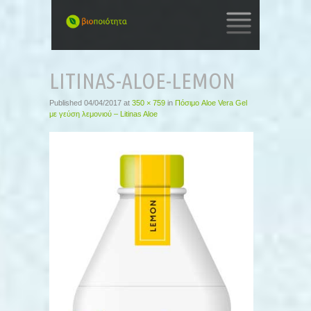
SKIP
TO
LITINAS-ALOE-LEMON
CONTENT
Published
04/04/2017
at
350 × 759
in
Πόσιμο Aloe Vera Gel
με γεύση λεμονιού – Litinas Aloe