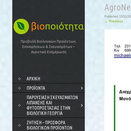
AgroNea
Published
15/11/2
←
Previous
Προβολή Βιολογικών Προϊόντων,
Επιχειρήσεων & Σκευασμάτων –
Αγροτική Ενημέρωση
SKIP
ΑΡΧΙΚΗ
TO
CONTENT
ΠΡΟΪΌΝΤΑ
ΠΑΡΟΥΣΊΑΣΗ ΣΚΕΥΑΣΜΆΤΩΝ
ΛΊΠΑΝΣΗΣ ΚΑΙ
ΦΥΤΟΠΡΟΣΤΑΣΊΑΣ ΣΤΗΝ
ΒΙΟΛΟΓΙΚΉ ΓΕΩΡΓΊΑ
ΖΗΤΗΣΗ – ΠΡΟΣΦΟΡΑ
ΒΙΟΛΟΓΙΚΩΝ ΠΡΟΪΟΝΤΩΝ