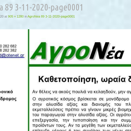
 89 3-11-2020-page0001
020
at
905 × 1280
in
AgroNea 89 3-11-2020-page0001