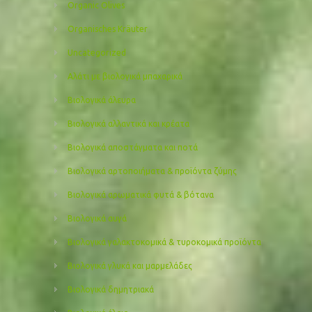
Organic Olives
Organisches Kräuter
Uncategorized
Αλάτι με βιολογικά μπαχαρικά
Βιολογικά άλευρα
Βιολογικά αλλαντικά και κρέατα
Βιολογικά αποστάγματα και ποτά
Βιολογικά αρτοποιήματα & προϊόντα ζύμης
Βιολογικά αρωματικά φυτά & βότανα
Βιολογικά αυγά
Βιολογικά γαλακτοκομικά & τυροκομικά προϊόντα
Βιολογικά γλυκά και μαρμελάδες
Βιολογικά δημητριακά