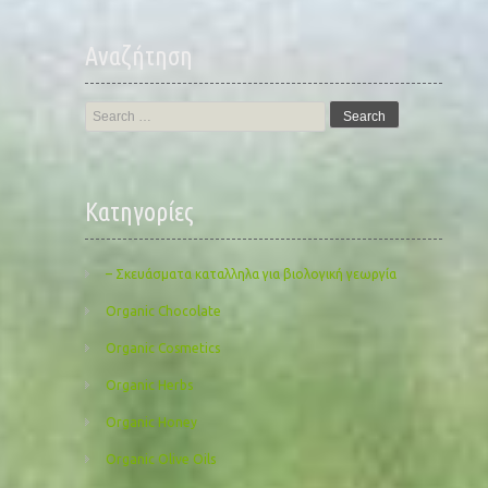
Αναζήτηση
Search
for:
Kατηγορίες
– Σκευάσματα καταλληλα για βιολογική γεωργία
Organic Chocolate
Organic Cosmetics
Organic Herbs
Organic Honey
Organic Olive Oils