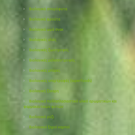
Βιολογικά σπορόφυτα
Βιολογικά φρούτα
Βιολογικά ωμά σνακ
Βιολογικές ελιές
Βιολογικές ζωοτροφές
Βιολογικές μελισσοτροφές
Βιολογικές μπύρες
Βιολογικές υπερτροφές (superfoods)
Βιολογική ζάχαρη
Βιολογικό πολλαπλασιαστικό υλικό αρωματικών και
φαρμακευτικών φυτών
Βιολογικό ρύζι
Βιολογικοί ξηροί καρποί