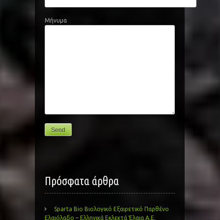
Μήνυμα
Πρόσφατα άρθρα
Sparta Bio Βιολογικό Εξαιρετικό Παρθένο
Ελαιόλαδο – Ελληνικά Εκλεκτά Έλαια Α.Ε.