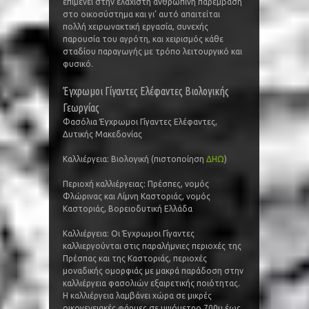
επιμένει στην ελάχιστη ανθρώπινη παρέμβαση
στο οικοσύστημα και γι’ αυτό απαιτείται
πολλή χειρωνακτική εργασία, συνεχής
παρουσία του αγρότη, και χειρισμός κάθε
σταδίου παραγωγής με τρόπο λειτουργικό και
φυσικό.
Έγχρωμοι Γίγαντες Ελέφαντες Βιολογικής
Γεωργίας
Φασόλια Έγχρωμοι Γίγαντες Ελέφαντες,
Δυτικής Μακεδονίας
Καλλιέργεια: Βιολογική (πιστοποίηση
ΔΗΩ
)
Περιοχή καλλιέργειας: Πρέσπες, νομός
Φλώρινας και Λίμνη Καστοριάς, νομός
Καστοριάς, Βορειοδυτική Ελλάδα
Καλλιέργεια: Οι Έγχρωμοι Γίγαντες
καλλιεργούνται στις παραλήμνιες περιοχές της
Πρέσπας και της Καστοριάς, περιοχές
μοναδικής ομορφιάς με μακρά παράδοση στην
καλλιέργεια φασολιών εξαιρετικής ποιότητας.
Η καλλιέργεια λαμβάνει χώρα σε μικρές
οικογενειακές φάρμες σε υψόμετρο 700μ έως