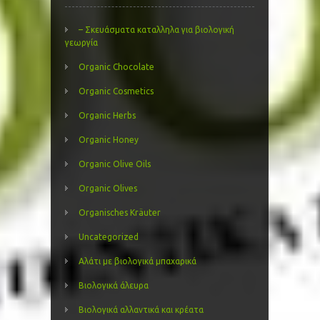
– Σκευάσματα καταλληλα για βιολογική
γεωργία
Organic Chocolate
Organic Cosmetics
Organic Herbs
Organic Honey
Organic Olive Oils
Organic Olives
Organisches Kräuter
Uncategorized
Αλάτι με βιολογικά μπαχαρικά
Βιολογικά άλευρα
Βιολογικά αλλαντικά και κρέατα