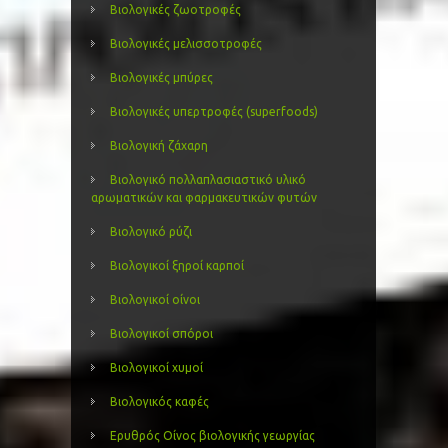
Βιολογικές ζωοτροφές
Βιολογικές μελισσοτροφές
Βιολογικές μπύρες
Βιολογικές υπερτροφές (superfoods)
Βιολογική ζάχαρη
Βιολογικό πολλαπλασιαστικό υλικό
αρωματικών και φαρμακευτικών φυτών
Βιολογικό ρύζι
Βιολογικοί ξηροί καρποί
Βιολογικοί οίνοι
Βιολογικοί σπόροι
Βιολογικοί χυμοί
Βιολογικός καφές
Ερυθρός Οίνος βιολογικής γεωργίας