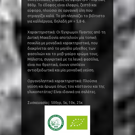
860μ. Το έδαφος είναι ελαφρύ, ζεστό και
εύφορο, πλούσιο σε οργανική ύλη που
στραγγίζει καλά. Το pH πλησιάζει το βέλτιστο
για καλλιέργεια, δηλαδή pH = 5,8-6.
Χαρακτηριστικά: Οι Έγχρωμοι Γίγαντες από τη
Δυτική Μακεδονία αποτελούν μία τοπική
ποικιλία με μοναδικά χαρακτηριστικά, που
διακρίνεται από το μεγάλο μέγεθος των
φασολιών και το μοβ-μαύρο χρώμα τους.
Μάλιστα, συγκριτικά με τα λευκά φασόλια,
είναι πιο θρεπτικά, έχουν επιπλέον
αντιοξειδωτικά και μία μοναδική γεύση.
Οργανοληπτικά χαρακτηριστικά: Πλούσια
γεύση και άρωμα όπως του κάστανου και της
γλυκοπατάτας! Είναι ιδανικά για σαλάτες.
Συσκευασίες: 500γρ, 5κ, 10κ, 25κ