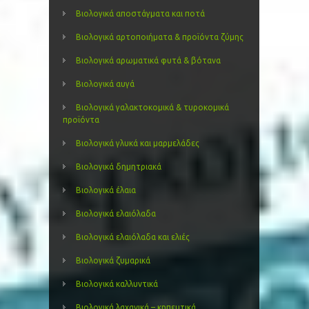
Βιολογικά αποστάγματα και ποτά
Βιολογικά αρτοποιήματα & προϊόντα ζύμης
Βιολογικά αρωματικά φυτά & βότανα
Βιολογικά αυγά
Βιολογικά γαλακτοκομικά & τυροκομικά
προϊόντα
Βιολογικά γλυκά και μαρμελάδες
Βιολογικά δημητριακά
Βιολογικά έλαια
Βιολογικά ελαιόλαδα
Βιολογικά ελαιόλαδα και ελιές
Βιολογικά ζυμαρικά
Βιολογικά καλλυντικά
Βιολογικά λαχανικά – κηπευτικά