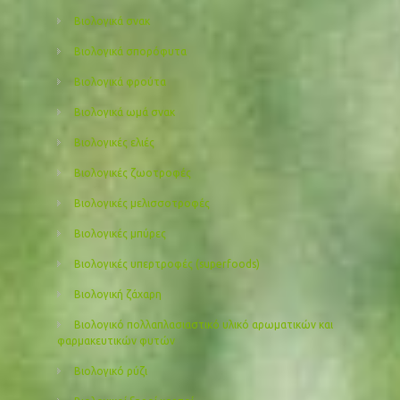
Βιολογικά σνακ
Βιολογικά σπορόφυτα
Βιολογικά φρούτα
Βιολογικά ωμά σνακ
Βιολογικές ελιές
Βιολογικές ζωοτροφές
Βιολογικές μελισσοτροφές
Βιολογικές μπύρες
Βιολογικές υπερτροφές (superfoods)
Βιολογική ζάχαρη
Βιολογικό πολλαπλασιαστικό υλικό αρωματικών και
φαρμακευτικών φυτών
Βιολογικό ρύζι