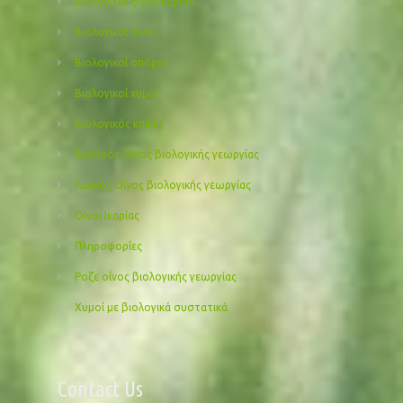
Βιολογικοί ξηροί καρποί
Βιολογικοί οίνοι
Βιολογικοί σπόροι
Βιολογικοί χυμοί
Βιολογικός καφές
Ερυθρός Οίνος βιολογικής γεωργίας
Λευκός Οίνος βιολογικής γεωργίας
Οίνοι Ικαρίας
Πληροφορίες
Ροζε οίνος βιολογικής γεωργίας
Χυμοί με βιολογικά συστατικά
Contact Us