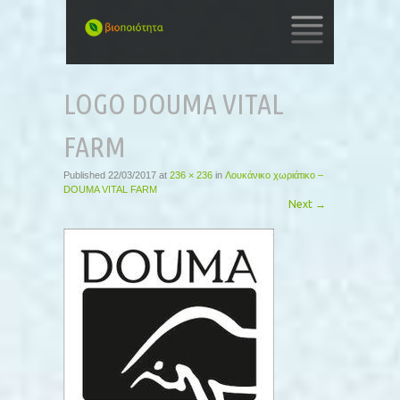
SKIP
TO
LOGO DOUMA VITAL
CONTENT
FARM
Published
22/03/2017
at
236 × 236
in
Λουκάνικο χωριάτικο –
DOUMA VITAL FARM
Next
→