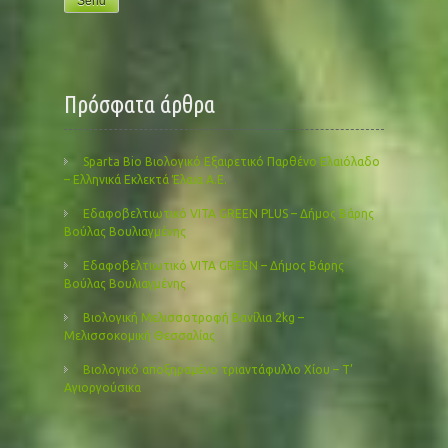
Πρόσφατα άρθρα
Sparta Bio Βιολογικό Εξαιρετικό Παρθένο Ελαιόλαδο
– Ελληνικά Εκλεκτά Έλαια Α.Ε.
Εδαφοβελτιωτικό VITA GREEN PLUS – Δήμος Βάρης
Βούλας Βουλιαγμένης
Εδαφοβελτιωτικό VITA GREEN – Δήμος Βάρης
Βούλας Βουλιαγμένης
Βιολογική Μελισσοτροφή Βανίλια 2kg –
Μελισσοκομική Θεσσαλίας
Βιολογικό αποξηραμένο τριαντάφυλλο Χίου – Τ’
Αγιοργούσικα