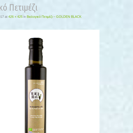
κό Πετιμέζι
017
at
426 × 425
in
Βιολογικό Πετιμέζι – GOLDEN BLACK