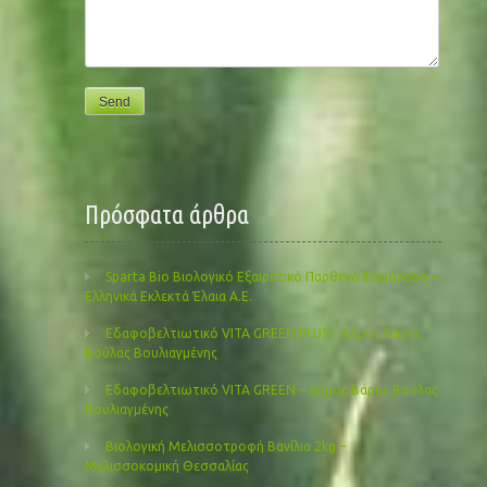
Πρόσφατα άρθρα
Sparta Bio Βιολογικό Εξαιρετικό Παρθένο Ελαιόλαδο –
Ελληνικά Εκλεκτά Έλαια Α.Ε.
Εδαφοβελτιωτικό VITA GREEN PLUS – Δήμος Βάρης
Βούλας Βουλιαγμένης
Εδαφοβελτιωτικό VITA GREEN – Δήμος Βάρης Βούλας
Βουλιαγμένης
Βιολογική Μελισσοτροφή Βανίλια 2kg –
Μελισσοκομική Θεσσαλίας