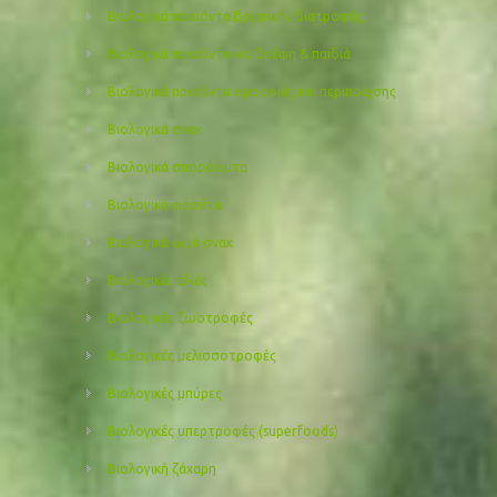
Βιολογικά προϊόντα βρεφικής διατροφής
Βιολογικά προϊόντα για βρέφη & παιδιά
Βιολογικά προιόντα ομορφιάς και περιποίησης
Βιολογικά σνακ
Βιολογικά σπορόφυτα
Βιολογικά φρούτα
Βιολογικά ωμά σνακ
Βιολογικές ελιές
Βιολογικές ζωοτροφές
Βιολογικές μελισσοτροφές
Βιολογικές μπύρες
Βιολογικές υπερτροφές (superfoods)
Βιολογική ζάχαρη