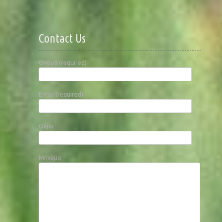
Contact Us
Όνομα (required)
Email (required)
Θέμα
Μήνυμα