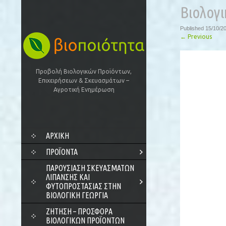
Βιολογι
Published
15/10/2
←
Previous
Προβολή Βιολογικών Προϊόντων,
Επιχειρήσεων & Σκευασμάτων –
Αγροτική Ενημέρωση
SKIP
ΑΡΧΙΚΗ
TO
CONTENT
ΠΡΟΪΌΝΤΑ
ΠΑΡΟΥΣΊΑΣΗ ΣΚΕΥΑΣΜΆΤΩΝ
ΛΊΠΑΝΣΗΣ ΚΑΙ
ΦΥΤΟΠΡΟΣΤΑΣΊΑΣ ΣΤΗΝ
ΒΙΟΛΟΓΙΚΉ ΓΕΩΡΓΊΑ
ΖΗΤΗΣΗ – ΠΡΟΣΦΟΡΑ
ΒΙΟΛΟΓΙΚΩΝ ΠΡΟΪΟΝΤΩΝ