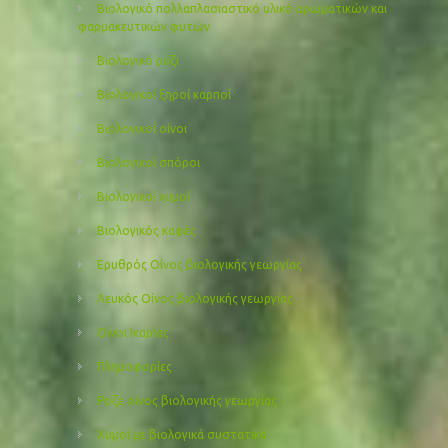
Βιολογικό πολλαπλασιαστικό υλικό αρωματικών και
φαρμακευτικών φυτών
Βιολογικό ρύζι
Βιολογικοί ξηροί καρποί
Βιολογικοί οίνοι
Βιολογικοί σπόροι
Βιολογικοί χυμοί
Βιολογικός καφές
Ερυθρός Οίνος βιολογικής γεωργίας
Λευκός Οίνος βιολογικής γεωργίας
Οίνοι Ικαρίας
Πληροφορίες
Ροζε οίνος βιολογικής γεωργίας
Χυμοί με βιολογικά συστατικά