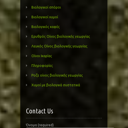
Βιολογικοί σπόροι
Βιολογικοί χυμοί
Βιολογικός καφές
Ερυθρός Οίνος βιολογικής γεωργίας
Λευκός Οίνος βιολογικής γεωργίας
Οίνοι Ικαρίας
Πληροφορίες
Ροζε οίνος βιολογικής γεωργίας
Χυμοί με βιολογικά συστατικά
Contact Us
Όνομα (required)