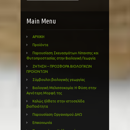
Main Menu
ΑΡΧΙΚΗ
Προϊόντα
Παρουσίαση Σκευασμάτων Λίπανσης και
Φυτοπροστασίας στην Βιολογική Γεωργία
ΖΗΤΗΣΗ – ΠΡΟΣΦΟΡΑ ΒΙΟΛΟΓΙΚΩΝ
ΠΡΟΪΟΝΤΩΝ
Σύμβουλοι βιολογικής γεωργίας
Βιολογική Μελισσοκομία: Η Φύση στην
Αγνότερη Μορφή της
Καλώς ήλθατε στην ιστοσελίδα
βιοΠοιότητα
Παρουσίαση Οργανισμού ΔΗΩ
Επικοινωνία