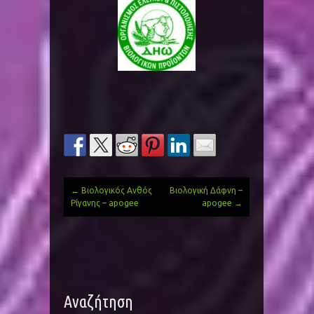
←
Βιολογικός Ανθός
Βιολογική Δάφνη –
Post
Ρίγανης – apogee
apogee
→
navigation
Αναζήτηση