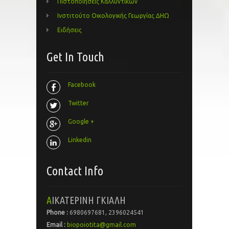
Πιστοποιήσεις Καλλυντικών
Ινστιτούτο Οικολογικής Γεωργίας ΔΗΩ
Ειδήσεις
Get In Touch
Facebook
Twitter
Google +
Linkedin
Contact Info
ΑΙΚΑΤΕΡΙΝΗ ΓΚΙΑΛΗ
Phone :
6980697681, 2396024541
Email :
biopoiotita@gmail.com