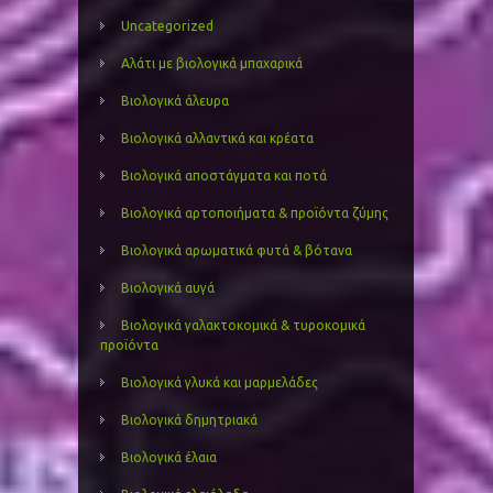
Uncategorized
Αλάτι με βιολογικά μπαχαρικά
Βιολογικά άλευρα
Βιολογικά αλλαντικά και κρέατα
Βιολογικά αποστάγματα και ποτά
Βιολογικά αρτοποιήματα & προϊόντα ζύμης
Βιολογικά αρωματικά φυτά & βότανα
Βιολογικά αυγά
Βιολογικά γαλακτοκομικά & τυροκομικά
προϊόντα
Βιολογικά γλυκά και μαρμελάδες
Βιολογικά δημητριακά
Βιολογικά έλαια