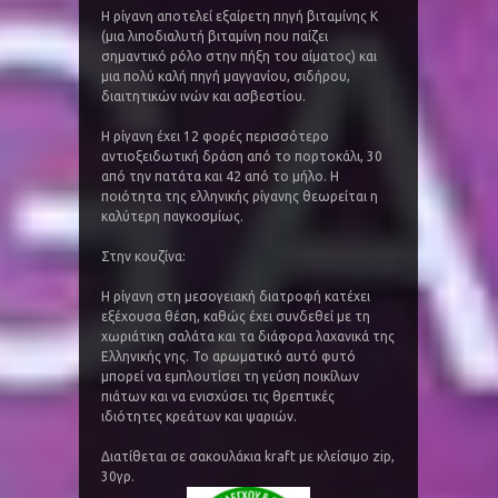
Η ρίγανη αποτελεί εξαίρετη πηγή βιταμίνης Κ
(μια λιποδιαλυτή βιταμίνη που παίζει
σημαντικό ρόλο στην πήξη του αίματος) και
μια πολύ καλή πηγή μαγγανίου, σιδήρου,
διαιτητικών ινών και ασβεστίου.
Η ρίγανη έχει 12 φορές περισσότερο
αντιοξειδωτική δράση από το πορτοκάλι, 30
από την πατάτα και 42 από το μήλο. Η
ποιότητα της ελληνικής ρίγανης θεωρείται η
καλύτερη παγκοσμίως.
Στην κουζίνα:
Η ρίγανη στη μεσογειακή διατροφή κατέχει
εξέχουσα θέση, καθώς έχει συνδεθεί με τη
χωριάτικη σαλάτα και τα διάφορα λαχανικά της
Ελληνικής γης. Το αρωματικό αυτό φυτό
μπορεί να εμπλουτίσει τη γεύση ποικίλων
πιάτων και να ενισχύσει τις θρεπτικές
ιδιότητες κρεάτων και ψαριών.
Διατίθεται σε σακουλάκια kraft με κλείσιμο zip,
30γρ.