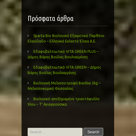
Πρόσφατα άρθρα
Sparta Bio Βιολογικό Εξαιρετικό Παρθένο
Ελαιόλαδο – Ελληνικά Εκλεκτά Έλαια Α.Ε.
Εδαφοβελτιωτικό VITA GREEN PLUS –
Δήμος Βάρης Βούλας Βουλιαγμένης
Εδαφοβελτιωτικό VITA GREEN – Δήμος
Βάρης Βούλας Βουλιαγμένης
Βιολογική Μελισσοτροφή Βανίλια 2kg –
Μελισσοκομική Θεσσαλίας
Βιολογικό αποξηραμένο τριαντάφυλλο
Χίου – Τ’ Αγιοργούσικα
Search
for: