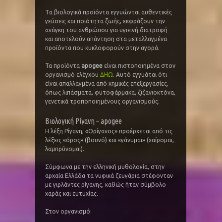
Tα βιολογικά προϊόντα εγγυώνται αυθεντικές
γεύσεις και ποιότητα ζωής, εκφράζουν την
ανάγκη του ανθρώπου για υγιεινή διατροφή
και αποτελούν απάντηση στα μεταλλαγμένα
προϊόντα που κυκλοφορούν στην αγορά.
Τα προϊόντα
apogee
είναι πιστοποιημένα στον
οργανισμό ελέγχου
ΔΗΩ
. Αυτό εγγυάται ότι
είναι απαλλαγμένα από χημικές επεξεργασίες,
όπως λιπάσματα, φυτοφάρμακα, ζιζανιοκτόνα,
γενετικά τροποποιημένους οργανισμούς.
Βιολογική Ρίγανη – apogee
Η λέξη Ρίγανη, «Ορίγανος» προέρχεται από τις
λέξεις «όρος» (βουνό) και «γάνυμαι» (χαίρομαι,
λαμπρύνομαι).
Σύμφωνα με την ελληνική μυθολογία, στην
αρχαία Ελλάδα τα νυφικά ζευγάρια στέφονταν
με γιρλάντες ρίγανης, καθώς ήταν σύμβολο
χαράς και ευτυχίας.
Στον οργανισμό: