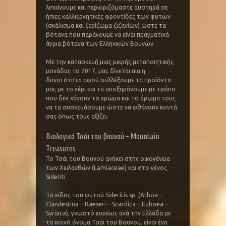
λιπαίνουμε και περιοριζόμαστε αυστηρά σε
ήπιες καλλιεργητικές φροντίδες των φυτών
(σκάλισμα και ξερίζωμα ζιζανίων) ώστε τα
βότανα που παράγουμε να είναι πραγματικά
άγρια βότανα των Ελληνικών Βουνών.
Με την κατασκευή μιας μικρής μεταποιητικής
μονάδας το 2017, μας δίνεται πια η
δυνατότητα αφού συλλέξουμε τα προϊόντα
μας με το χέρι και τα αποξηράνουμε με τρόπο
που δεν χάνουν το χρώμα και το άρωμα τους
να τα συσκευάσουμε ώστε να φθάνουν κοντά
σας όπως τους αξίζει.
Βιολογικό Τσάι του βουνού – Mountain
Treasures
Το Τσάι του Βουνού ανήκει στην οικογένεια
των Χειλανθών (Lamiaceae) και στο γένος
Sideriti
Το είδος του φυτού Sideritis sp. (Athoa –
Clandestina – Raeseri – Scardica – Euboea –
Syriaca), γνωστό ευρέως ανά την Ελλάδα με
το κοινό όνομα Τσάι του Βουνού, είναι ένα