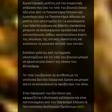
Εργαστηριακές μελέτες για την ευεργετική
επίδραση που έχει το τσάι του βουνού έχουν
ήδη γίνει από τα Πανεπιστήμια Πατρών και
Ιωαννίνων ενώ το Πανεπιστήμιο Αθηνών σε
μελέτη του υποστηρίζει ότι τα εκχυλίσματα
των Sideritis euboea και Sideritis clandestina
μπορούν να συνεισφέρουν προληπτικά στην
οστεοπόρωση, καθώς προστατεύουν έναντι
της απώλειας της οστικής πυκνότητας και
ενισχύουν τη μηχανική αντοχή των οστών.
Επιπλέον μελέτες από τη Γερμανία
υποστηρίζουν ότι το τσάι του βουνού μπορεί
να προστατεύει έναντι της νόσου του
Αλτσχάϊμερ.
Το τσάι του βουνού σε αντίθεση με τα
υπόλοιπα δεν έχει διεγερτική δράση και μπορεί
άνετα να καταναλώνεται άφοβα πριν τον ύπνο.
Στην παραγωγή των βοτάνων μας
εφαρμόζεται η βιολογική καλλιέργεια και είναι
πιστοποιημένη από τον Οργανισμό Ελέγχου &
Πιστοποίησης Βιολογικών Προϊόντων
ΔΗΩ
.