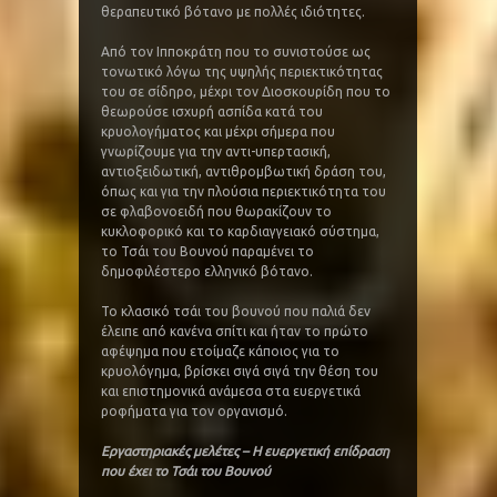
θεραπευτικό βότανο με πολλές ιδιότητες.
Από τον Ιπποκράτη που το συνιστούσε ως
τονωτικό λόγω της υψηλής περιεκτικότητας
του σε σίδηρο, μέχρι τον Διοσκουρίδη που το
θεωρούσε ισχυρή ασπίδα κατά του
κρυολογήματος και μέχρι σήμερα που
γνωρίζουμε για την αντι-υπερτασική,
αντιοξειδωτική, αντιθρομβωτική δράση του,
όπως και για την πλούσια περιεκτικότητα του
σε φλαβονοειδή που θωρακίζουν το
κυκλοφορικό και το καρδιαγγειακό σύστημα,
το Τσάι του Βουνού παραμένει το
δημοφιλέστερο ελληνικό βότανο.
Το κλασικό τσάι του βουνού που παλιά δεν
έλειπε από κανένα σπίτι και ήταν το πρώτο
αφέψημα που ετοίμαζε κάποιος για το
κρυολόγημα, βρίσκει σιγά σιγά την θέση του
και επιστημονικά ανάμεσα στα ευεργετικά
ροφήματα για τον οργανισμό.
Εργαστηριακές μελέτες – Η ευεργετική επίδραση
που έχει το Τσάι του Βουνού