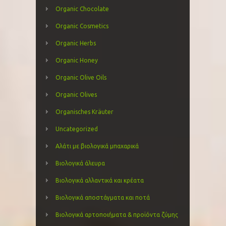
Organic Chocolate
Organic Cosmetics
Organic Herbs
Organic Honey
Organic Olive Oils
Organic Olives
Organisches Kräuter
Uncategorized
Αλάτι με βιολογικά μπαχαρικά
Βιολογικά άλευρα
Βιολογικά αλλαντικά και κρέατα
Βιολογικά αποστάγματα και ποτά
Βιολογικά αρτοποιήματα & προϊόντα ζύμης