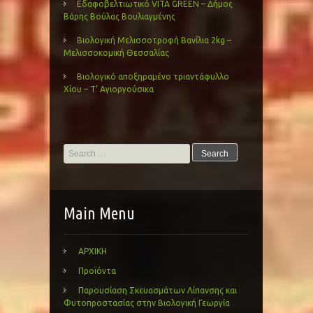
Εδαφοβελτιωτικό VITA GREEN – Δήμος
Βάρης Βούλας Βουλιαγμένης
Βιολογική Μελισσοτροφή Βανίλια 2kg –
Μελισσοκομική Θεσσαλίας
Βιολογικό αποξηραμένο τριαντάφυλλο
Χίου – Τ’ Αγιοργούσικα
Search
for:
Main Menu
ΑΡΧΙΚΗ
Προϊόντα
Παρουσίαση Σκευασμάτων Λίπανσης και
Φυτοπροστασίας στην Βιολογική Γεωργία