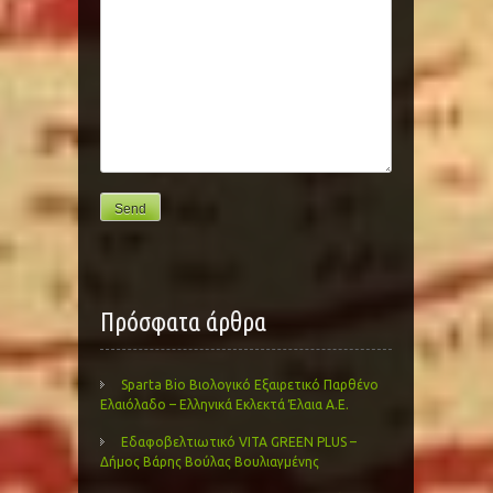
Πρόσφατα άρθρα
Sparta Bio Βιολογικό Εξαιρετικό Παρθένο
Ελαιόλαδο – Ελληνικά Εκλεκτά Έλαια Α.Ε.
Εδαφοβελτιωτικό VITA GREEN PLUS –
Δήμος Βάρης Βούλας Βουλιαγμένης