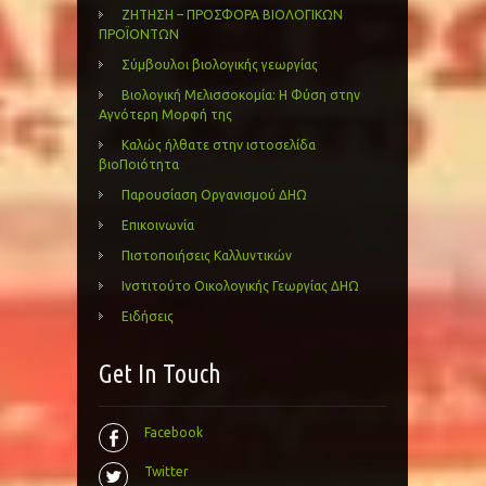
ΖΗΤΗΣΗ – ΠΡΟΣΦΟΡΑ ΒΙΟΛΟΓΙΚΩΝ
ΠΡΟΪΟΝΤΩΝ
Σύμβουλοι βιολογικής γεωργίας
Βιολογική Μελισσοκομία: Η Φύση στην
Αγνότερη Μορφή της
Καλώς ήλθατε στην ιστοσελίδα
βιοΠοιότητα
Παρουσίαση Οργανισμού ΔΗΩ
Επικοινωνία
Πιστοποιήσεις Καλλυντικών
Ινστιτούτο Οικολογικής Γεωργίας ΔΗΩ
Ειδήσεις
Get In Touch
Facebook
Twitter