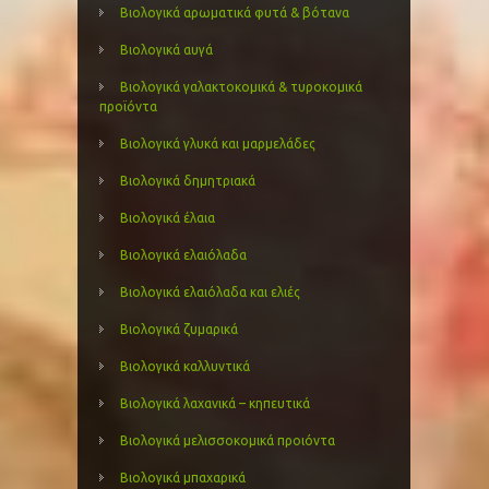
Βιολογικά αρωματικά φυτά & βότανα
Βιολογικά αυγά
Βιολογικά γαλακτοκομικά & τυροκομικά
προϊόντα
Βιολογικά γλυκά και μαρμελάδες
Βιολογικά δημητριακά
Βιολογικά έλαια
Βιολογικά ελαιόλαδα
Βιολογικά ελαιόλαδα και ελιές
Βιολογικά ζυμαρικά
Βιολογικά καλλυντικά
Βιολογικά λαχανικά – κηπευτικά
Βιολογικά μελισσοκομικά προιόντα
Βιολογικά μπαχαρικά