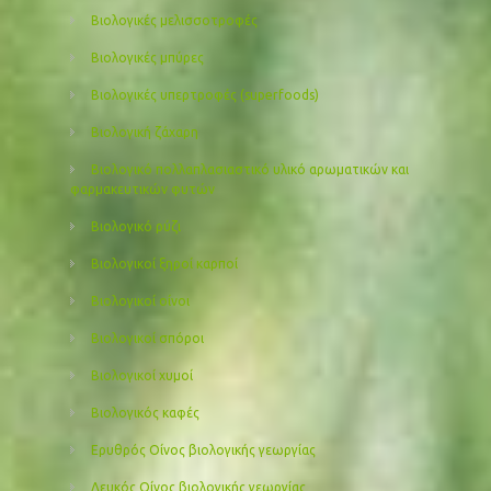
Βιολογικές μελισσοτροφές
Βιολογικές μπύρες
Βιολογικές υπερτροφές (superfoods)
Βιολογική ζάχαρη
Βιολογικό πολλαπλασιαστικό υλικό αρωματικών και
φαρμακευτικών φυτών
Βιολογικό ρύζι
Βιολογικοί ξηροί καρποί
Βιολογικοί οίνοι
Βιολογικοί σπόροι
Βιολογικοί χυμοί
Βιολογικός καφές
Ερυθρός Οίνος βιολογικής γεωργίας
Λευκός Οίνος βιολογικής γεωργίας