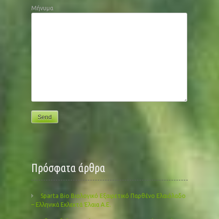
Μήνυμα
Πρόσφατα άρθρα
Sparta Bio Βιολογικό Εξαιρετικό Παρθένο Ελαιόλαδο
– Ελληνικά Εκλεκτά Έλαια Α.Ε.