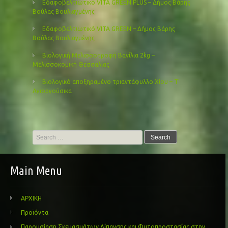
Εδαφοβελτιωτικό VITA GREEN PLUS – Δήμος Βάρης
Βούλας Βουλιαγμένης
Εδαφοβελτιωτικό VITA GREEN – Δήμος Βάρης
Βούλας Βουλιαγμένης
Βιολογική Μελισσοτροφή Βανίλια 2kg –
Μελισσοκομική Θεσσαλίας
Βιολογικό αποξηραμένο τριαντάφυλλο Χίου – Τ’
Αγιοργούσικα
Search
for:
Main Menu
ΑΡΧΙΚΗ
Προϊόντα
Παρουσίαση Σκευασμάτων Λίπανσης και Φυτοπροστασίας στην