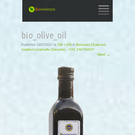
SKIP
TO
bio_olive_oil
CONTENT
Published
10/07/2017
at
338 × 600
in
Βιολογικό Εξαιρετικό
παρθένο ελαιόλαδο Ζάκυνθος – ΕΑΣ ΖΑΚΥΝΘΟΥ
Next
→