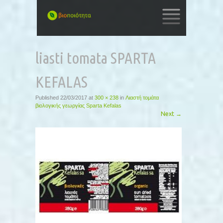
SKIP
TO
liasti tomata SPARTA
CONTENT
KEFALAS
Published
22/03/2017
at
300 × 238
in
Λιαστή τομάτα
βιολογικής γεωργίας Sparta Kefalas
Next
→