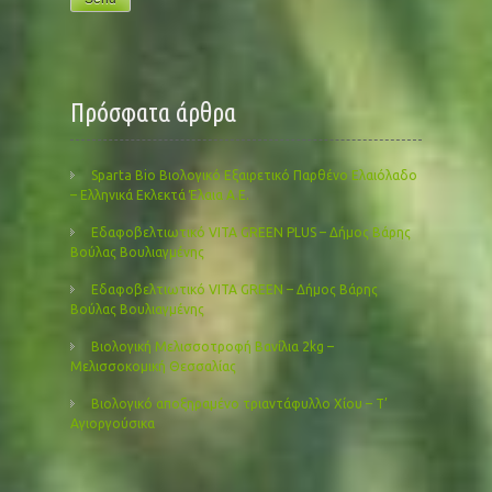
Πρόσφατα άρθρα
Sparta Bio Βιολογικό Εξαιρετικό Παρθένο Ελαιόλαδο
– Ελληνικά Εκλεκτά Έλαια Α.Ε.
Εδαφοβελτιωτικό VITA GREEN PLUS – Δήμος Βάρης
Βούλας Βουλιαγμένης
Εδαφοβελτιωτικό VITA GREEN – Δήμος Βάρης
Βούλας Βουλιαγμένης
Βιολογική Μελισσοτροφή Βανίλια 2kg –
Μελισσοκομική Θεσσαλίας
Βιολογικό αποξηραμένο τριαντάφυλλο Χίου – Τ’
Αγιοργούσικα