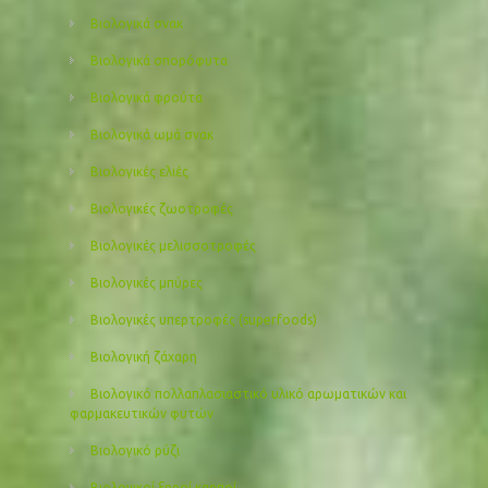
Βιολογικά σνακ
Βιολογικά σπορόφυτα
Βιολογικά φρούτα
Βιολογικά ωμά σνακ
Βιολογικές ελιές
Βιολογικές ζωοτροφές
Βιολογικές μελισσοτροφές
Βιολογικές μπύρες
Βιολογικές υπερτροφές (superfoods)
Βιολογική ζάχαρη
Βιολογικό πολλαπλασιαστικό υλικό αρωματικών και
φαρμακευτικών φυτών
Βιολογικό ρύζι
Βιολογικοί ξηροί καρποί