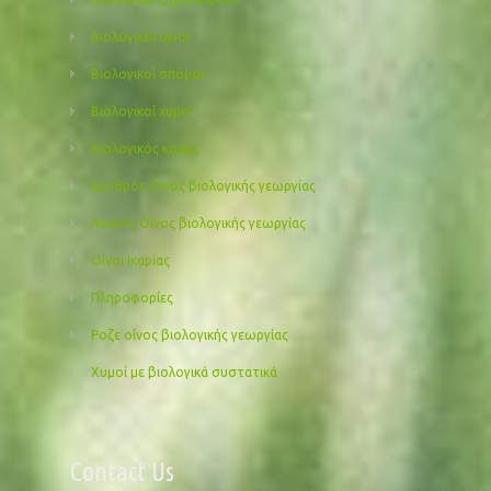
Βιολογικοί οίνοι
Βιολογικοί σπόροι
Βιολογικοί χυμοί
Βιολογικός καφές
Ερυθρός Οίνος βιολογικής γεωργίας
Λευκός Οίνος βιολογικής γεωργίας
Οίνοι Ικαρίας
Πληροφορίες
Ροζε οίνος βιολογικής γεωργίας
Χυμοί με βιολογικά συστατικά
Contact Us