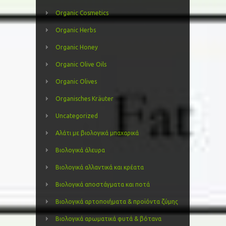
Organic Cosmetics
Organic Herbs
Organic Honey
Organic Olive Oils
Organic Olives
Organisches Kräuter
Uncategorized
Αλάτι με βιολογικά μπαχαρικά
Βιολογικά άλευρα
Βιολογικά αλλαντικά και κρέατα
Βιολογικά αποστάγματα και ποτά
Βιολογικά αρτοποιήματα & προϊόντα ζύμης
Βιολογικά αρωματικά φυτά & βότανα