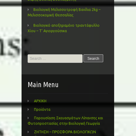
Βιολογική Μελισσοτροφή Βανίλια 2kg –
Μελισσοκομική Θεσσαλίας
Βιολογικό αποξηραμένο τριαντάφυλλο
Χίου – Τ’ Αγιοργούσικα
Search
for:
Main Menu
ΑΡΧΙΚΗ
Προϊόντα
Παρουσίαση Σκευασμάτων Λίπανσης και
Φυτοπροστασίας στην Βιολογική Γεωργία
ΖΗΤΗΣΗ – ΠΡΟΣΦΟΡΑ ΒΙΟΛΟΓΙΚΩΝ