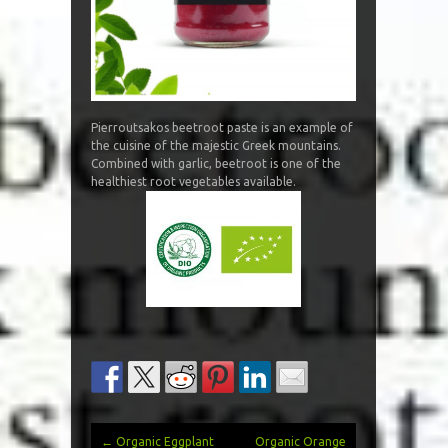
Pierroutsakos beetroot paste is an example of
the cuisine of the majestic Greek mountains.
Combined with garlic, beetroot is one of the
healthiest root vegetables available.
←
Organic Eggplant
Organic Orange