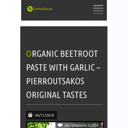
SKIP
TO
CONTENT
ORGANIC BEETROOT
PASTE WITH GARLIC –
PIERROUTSAKOS
ORIGINAL TASTES
06/11/2018
Δεν υπάρχουν Σχόλια