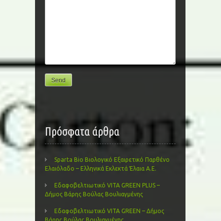
Πρόσφατα άρθρα
Sparta Bio Βιολογικό Εξαιρετικό Παρθένο
Ελαιόλαδο – Ελληνικά Εκλεκτά Έλαια Α.Ε.
Εδαφοβελτιωτικό VITA GREEN PLUS –
Δήμος Βάρης Βούλας Βουλιαγμένης
Εδαφοβελτιωτικό VITA GREEN – Δήμος
Βάρης Βούλας Βουλιαγμένης