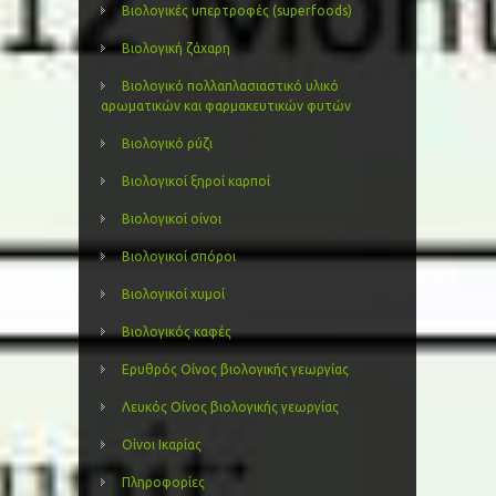
Βιολογικές υπερτροφές (superfoods)
Βιολογική ζάχαρη
Βιολογικό πολλαπλασιαστικό υλικό
αρωματικών και φαρμακευτικών φυτών
Βιολογικό ρύζι
Βιολογικοί ξηροί καρποί
Βιολογικοί οίνοι
Βιολογικοί σπόροι
Βιολογικοί χυμοί
Βιολογικός καφές
Ερυθρός Οίνος βιολογικής γεωργίας
Λευκός Οίνος βιολογικής γεωργίας
Οίνοι Ικαρίας
Πληροφορίες