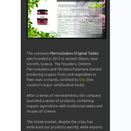
The company
Pierroutsakos Original Tastes
was founded in 2012 in ancient Sikyon, near
Corinth, Greece. The founders, Dimitris
Pierroutsakos and Christina Palamara started
producing organic fruits and vegetables in
their own orchards, certified by
DIO
(the
country’s major certification body).
After a series of reinvestments, the company
launched a series of products, combining
organic agriculture with traditional tastes and
recipes of Greece.
The Greek market, despite the crisis, has
embraced our products warmly, while exports