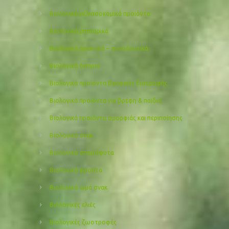
Βιολογικά μελισσοκομικά προιόντα
Βιολογικά μπαχαρικά
Βιολογικά ορεκτικά – συνοδευτικά
Βιολογικά όσπρια
Βιολογικά προϊόντα βρεφικής διατροφής
Βιολογικά προϊόντα για βρέφη & παιδιά
Βιολογικά προιόντα ομορφιάς και περιποίησης
Βιολογικά σνακ
Βιολογικά σπορόφυτα
Βιολογικά φρούτα
Βιολογικά ωμά σνακ
Βιολογικές ελιές
Βιολογικές ζωοτροφές