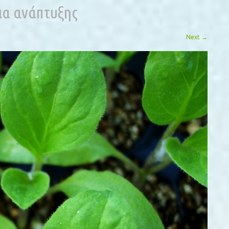
ια ανάπτυξης
Next
→