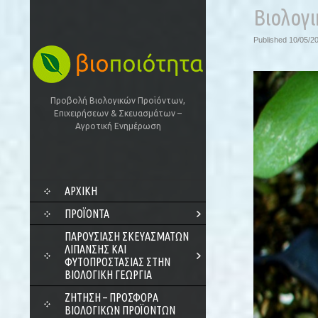
Βιολογ
Published
10/05/2
Προβολή Βιολογικών Προϊόντων,
Επιχειρήσεων & Σκευασμάτων –
Αγροτική Ενημέρωση
SKIP
ΑΡΧΙΚΗ
TO
CONTENT
ΠΡΟΪΌΝΤΑ
ΠΑΡΟΥΣΊΑΣΗ ΣΚΕΥΑΣΜΆΤΩΝ
ΛΊΠΑΝΣΗΣ ΚΑΙ
ΦΥΤΟΠΡΟΣΤΑΣΊΑΣ ΣΤΗΝ
ΒΙΟΛΟΓΙΚΉ ΓΕΩΡΓΊΑ
ΖΗΤΗΣΗ – ΠΡΟΣΦΟΡΑ
ΒΙΟΛΟΓΙΚΩΝ ΠΡΟΪΟΝΤΩΝ