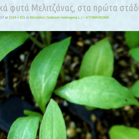
ικά φυτά Μελιτζάνας, στα πρώτα στάδ
017
at
1024 × 621
in
Μελιτζάνα (Solanum melongena L.) – ΚΤΗΜΑ ΒΙΩΜΑ