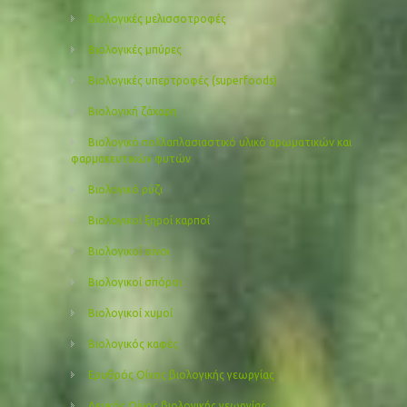
Βιολογικές μελισσοτροφές
Βιολογικές μπύρες
Βιολογικές υπερτροφές (superfoods)
Βιολογική ζάχαρη
Βιολογικό πολλαπλασιαστικό υλικό αρωματικών και
φαρμακευτικών φυτών
Βιολογικό ρύζι
Βιολογικοί ξηροί καρποί
Βιολογικοί οίνοι
Βιολογικοί σπόροι
Βιολογικοί χυμοί
Βιολογικός καφές
Ερυθρός Οίνος βιολογικής γεωργίας
Λευκός Οίνος βιολογικής γεωργίας