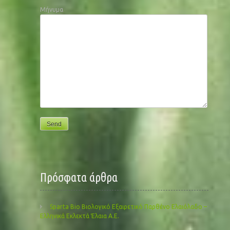
Μήνυμα
Πρόσφατα άρθρα
Sparta Bio Βιολογικό Εξαιρετικό Παρθένο Ελαιόλαδο –
Ελληνικά Εκλεκτά Έλαια Α.Ε.