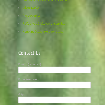
Οίνοι Ικαρίας
Πληροφορίες
Ροζε οίνος βιολογικής γεωργίας
Χυμοί με βιολογικά συστατικά
Contact Us
Όνομα (required)
Email (required)
Θέμα