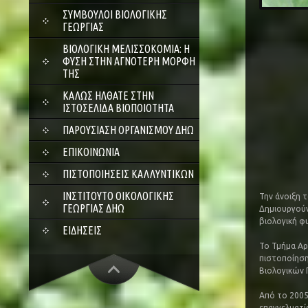
ΣΎΜΒΟΥΛΟΙ ΒΙΟΛΟΓΙΚΉΣ
ΓΕΩΡΓΊΑΣ
ΒΙΟΛΟΓΙΚΉ ΜΕΛΙΣΣΟΚΟΜΊΑ: Η
ΦΎΣΗ ΣΤΗΝ ΑΓΝΌΤΕΡΗ ΜΟΡΦΉ
ΤΗΣ
ΚΑΛΏΣ ΉΛΘΑΤΕ ΣΤΗΝ
ΙΣΤΟΣΕΛΊΔΑ ΒΙΟΠΟΙΌΤΗΤΑ
ΠΑΡΟΥΣΊΑΣΗ ΟΡΓΑΝΙΣΜΟΎ ΔΗΩ
ΕΠΙΚΟΙΝΩΝΊΑ
ΠΙΣΤΟΠΟΙΉΣΕΙΣ ΚΑΛΛΥΝΤΙΚΏΝ
ΙΝΣΤΙΤΟΎΤΟ ΟΙΚΟΛΟΓΙΚΉΣ
Την άνοιξη 
ΓΕΩΡΓΊΑΣ ΔΗΩ
Δημιουργούν
βιολογική φ
ΕΙΔΉΣΕΙΣ
Το Τμήμα Αρ
πιστοποίηση
Βιολογικών
Από το 2005
επαγγελματί