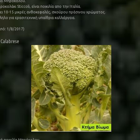
λία Μπρόκολου.
οκολάκι Sticcoli, είναι ποικιλία απο την Ιταλία.
ει 10-15 μικρές ανθοκεφαλές, σκούρου πράσινου χρώματος.
ηλο για ερασιτεχνική υπαίθρια καλλιέργεια.
από: 1/8/2017)
 Calabrese
κή ποικιλία Μπρόκολου.