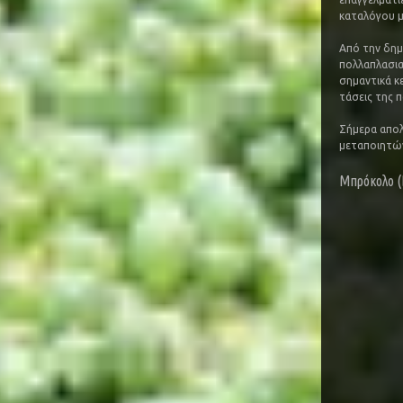
καταλόγου μ
Από την δημ
πολλαπλασια
σημαντικά κε
τάσεις της 
Σήμερα απολ
μεταποιητών
Μπρόκολο (B