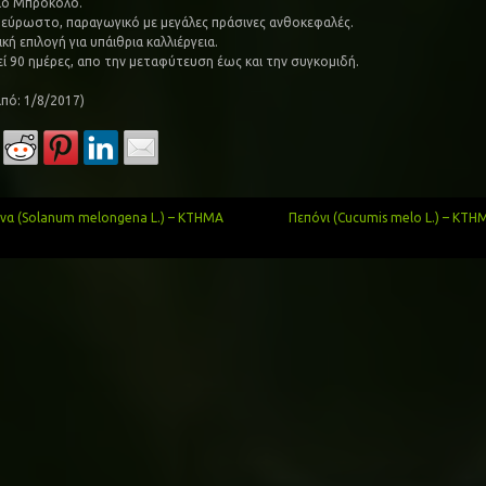
ιο Μπρόκολο.
εύρωστο, παραγωγικό με μεγάλες πράσινες ανθοκεφαλές.
κή επιλογή για υπάιθρια καλλιέργεια.
εί 90 ημέρες, απο την μεταφύτευση έως και την συγκομιδή.
από: 1/8/2017)
να (Solanum melongena L.) – ΚΤΗΜΑ
Πεπόνι (Cucumis melo L.) – Κ
gation