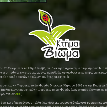
του 2005 ιδρύεται το
Κτήμα Βίωμα
, σε ιδιόκτητο αγρόκτημα στην Αριδαία Ν. Πέ
ται οι πρώτες εγκαταστάσεις ενώ παράλληλα οργανώνεται και η πρώτη πειραμ
υτεία παραδοσιακών ποικιλιών Τομάτας και Πιπεριάς.
ωματικών – Φαρμακευτικών Φυτών δημιουργήθηκε το 2005 για την Παραγωγή
 Βιολογικών Αρωματικών – Φαρμακευτικών Φυτών (Οργανισμός Ελέγχου και 
 Προϊόντων
ΔΗΩ
)
 έως και σήμερα έχουμε πολλαπλασιάσει εκατομμύρια
βιολογικά φυτά κηπευτι
ες αγρότες και ερασιτέχνες κηπουρούς. Στόχος μας είναι ο διαρκής εμπλουτισμ