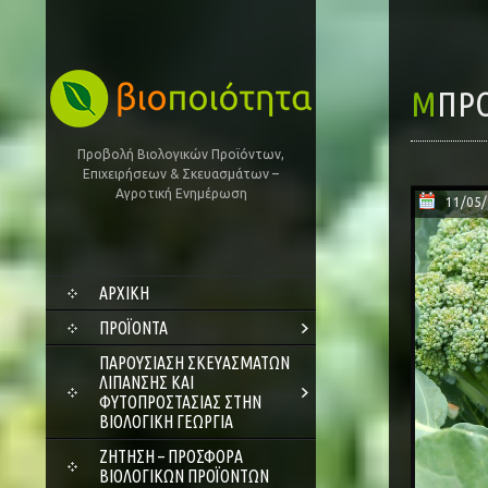
ΜΠΡ
Προβολή Βιολογικών Προϊόντων,
Επιχειρήσεων & Σκευασμάτων –
Αγροτική Ενημέρωση
11/05
SKIP
ΑΡΧΙΚΗ
TO
CONTENT
ΠΡΟΪΌΝΤΑ
ΠΑΡΟΥΣΊΑΣΗ ΣΚΕΥΑΣΜΆΤΩΝ
ΛΊΠΑΝΣΗΣ ΚΑΙ
ΦΥΤΟΠΡΟΣΤΑΣΊΑΣ ΣΤΗΝ
ΒΙΟΛΟΓΙΚΉ ΓΕΩΡΓΊΑ
ΖΗΤΗΣΗ – ΠΡΟΣΦΟΡΑ
ΒΙΟΛΟΓΙΚΩΝ ΠΡΟΪΟΝΤΩΝ