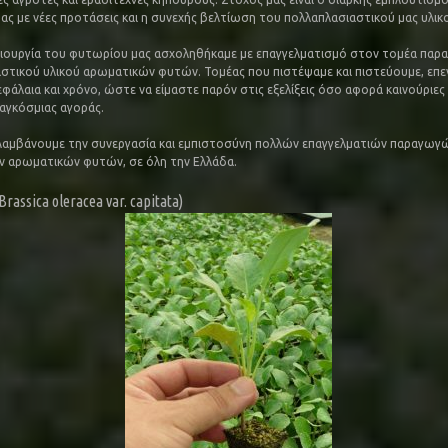
ας με νέες προτάσεις και η συνεχής βελτίωση του πολλαπλασιαστικού μας υλικ
ιουργία του φυτωρίου μας ασχοληθήκαμε με επαγγελματισμό στον τομέα παρ
στικού υλικού αρωματικών φυτών. Τομέας που πιστέψαμε και πιστεύουμε, επ
φάλαια και χρόνο, ώστε να είμαστε παρόν στις εξελίξεις όσο αφορά καινούριες 
παγκόσμιας αγοράς.
αμβάνουμε την συνεργασία και εμπιστοσύνη πολλών επαγγελματιών παραγωγώ
 αρωματικών φυτών, σε όλη την Ελλάδα.
rassica oleracea var. capitata)