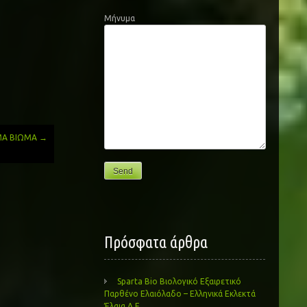
Μήνυμα
ΤΗΜΑ ΒΙΩΜΑ
→
Πρόσφατα άρθρα
Sparta Bio Βιολογικό Εξαιρετικό
Παρθένο Ελαιόλαδο – Ελληνικά Εκλεκτά
Έλαια Α.Ε.