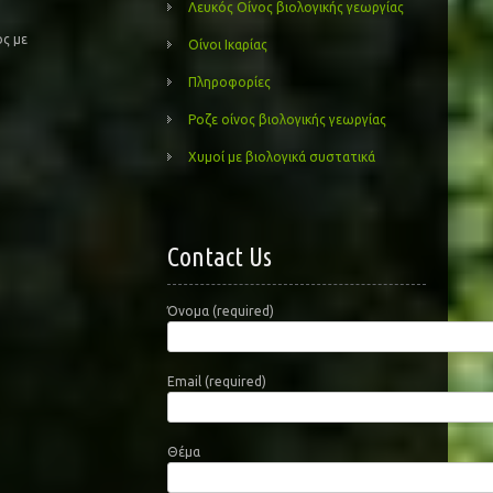
Λευκός Οίνος βιολογικής γεωργίας
ος με
Οίνοι Ικαρίας
Πληροφορίες
Ροζε οίνος βιολογικής γεωργίας
Χυμοί με βιολογικά συστατικά
Contact Us
Όνομα (required)
Email (required)
Θέμα