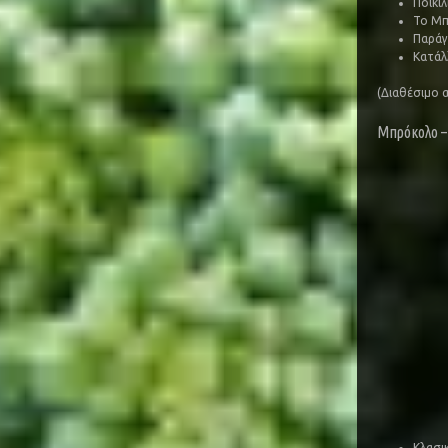
Ποικι
Το Μπρ
Παράγ
Κατάλλ
(Διαθέσιμο 
Μπρόκολο –
Κλασι