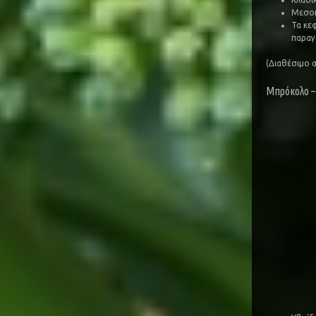
Μεσοπ
Τα κε
παραγ
(Διαθέσιμο 
Μπρόκολο –