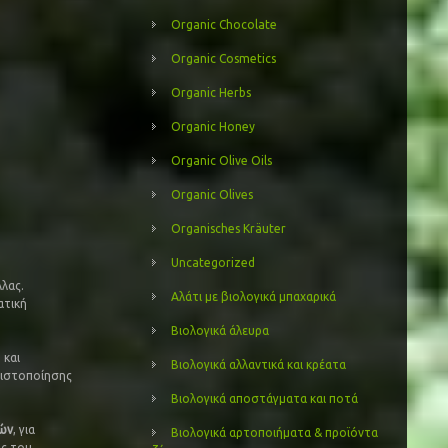
Organic Chocolate
Organic Cosmetics
Organic Herbs
Organic Honey
Organic Olive Oils
Organic Olives
Organisches Kräuter
Uncategorized
λλας.
Αλάτι με βιολογικά μπαχαρικά
ατική
Βιολογικά άλευρα
 και
Βιολογικά αλλαντικά και κρέατα
Πιστοποίησης
Βιολογικά αποστάγματα και ποτά
κών
, για
Βιολογικά αρτοποιήματα & προϊόντα
ός του