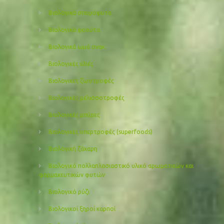
Βιολογικά σπορόφυτα
Βιολογικά φρούτα
Βιολογικά ωμά σνακ
Βιολογικές ελιές
Βιολογικές ζωοτροφές
Βιολογικές μελισσοτροφές
Βιολογικές μπύρες
Βιολογικές υπερτροφές (superfoods)
Βιολογική ζάχαρη
Βιολογικό πολλαπλασιαστικό υλικό αρωματικών και
φαρμακευτικών φυτών
Βιολογικό ρύζι
Βιολογικοί ξηροί καρποί