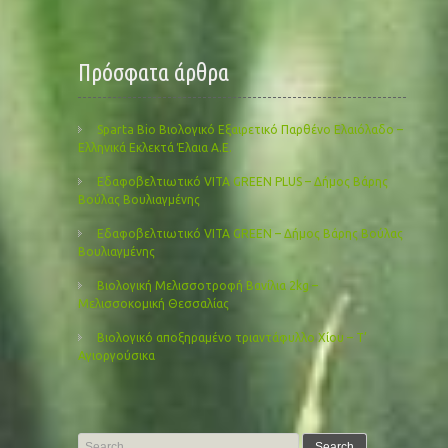
Πρόσφατα άρθρα
Sparta Bio Βιολογικό Εξαιρετικό Παρθένο Ελαιόλαδο –
Ελληνικά Εκλεκτά Έλαια Α.Ε.
Εδαφοβελτιωτικό VITA GREEN PLUS – Δήμος Βάρης
Βούλας Βουλιαγμένης
Εδαφοβελτιωτικό VITA GREEN – Δήμος Βάρης Βούλας
Βουλιαγμένης
Βιολογική Μελισσοτροφή Βανίλια 2kg –
Μελισσοκομική Θεσσαλίας
Βιολογικό αποξηραμένο τριαντάφυλλο Χίου – Τ’
Αγιοργούσικα
Search