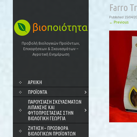
Farro T
Published
15/04/2
←
Previous
Προβολή Βιολογικών Προϊόντων,
Επιχειρήσεων & Σκευασμάτων –
Αγροτική Ενημέρωση
SKIP
ΑΡΧΙΚΗ
TO
CONTENT
ΠΡΟΪΌΝΤΑ
ΠΑΡΟΥΣΊΑΣΗ ΣΚΕΥΑΣΜΆΤΩΝ
ΛΊΠΑΝΣΗΣ ΚΑΙ
ΦΥΤΟΠΡΟΣΤΑΣΊΑΣ ΣΤΗΝ
ΒΙΟΛΟΓΙΚΉ ΓΕΩΡΓΊΑ
ΖΗΤΗΣΗ – ΠΡΟΣΦΟΡΑ
ΒΙΟΛΟΓΙΚΩΝ ΠΡΟΪΟΝΤΩΝ