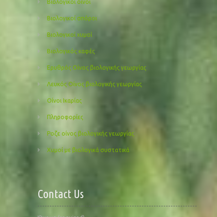
Βιολογικοί οίνοι
Βιολογικοί σπόροι
Βιολογικοί χυμοί
Βιολογικός καφές
Ερυθρός Οίνος βιολογικής γεωργίας
Λευκός Οίνος βιολογικής γεωργίας
Οίνοι Ικαρίας
Πληροφορίες
Ροζε οίνος βιολογικής γεωργίας
Χυμοί με βιολογικά συστατικά
Contact Us