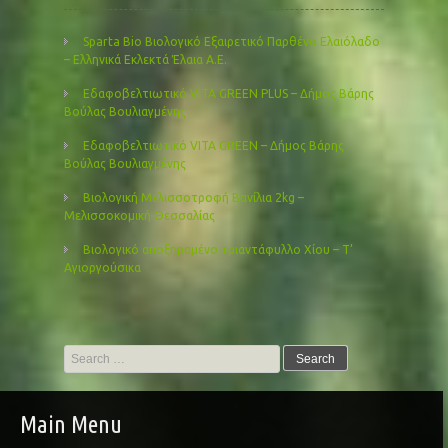
Sparta Bio Βιολογικό Εξαιρετικό Παρθένο Ελαιόλαδο
– Ελληνικά Εκλεκτά Έλαια Α.Ε.
Εδαφοβελτιωτικό VITA GREEN PLUS – Δήμος Βάρης
Βούλας Βουλιαγμένης
Εδαφοβελτιωτικό VITA GREEN – Δήμος Βάρης
Βούλας Βουλιαγμένης
Βιολογική Μελισσοτροφή Βανίλια 2kg –
Μελισσοκομική Θεσσαλίας
Βιολογικό αποξηραμένο τριαντάφυλλο Χίου – Τ’
Αγιοργούσικα
Search
for:
Main Menu