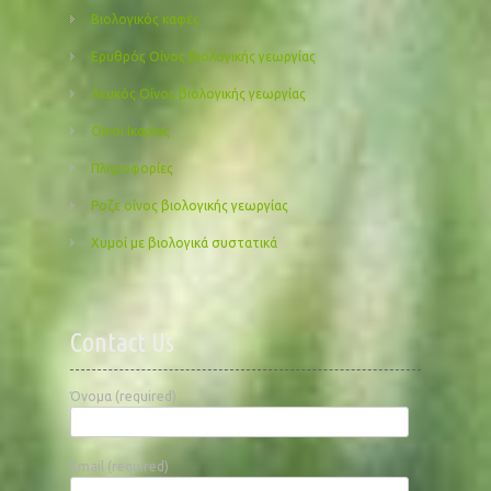
Βιολογικός καφές
Ερυθρός Οίνος βιολογικής γεωργίας
Λευκός Οίνος βιολογικής γεωργίας
Οίνοι Ικαρίας
Πληροφορίες
Ροζε οίνος βιολογικής γεωργίας
Χυμοί με βιολογικά συστατικά
Contact Us
Όνομα (required)
Email (required)