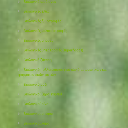
Βιολογικά ωμά σνακ
Βιολογικές ελιές
Βιολογικές ζωοτροφές
Βιολογικές μελισσοτροφές
Βιολογικές μπύρες
Βιολογικές υπερτροφές (superfoods)
Βιολογική ζάχαρη
Βιολογικό πολλαπλασιαστικό υλικό αρωματικών και
φαρμακευτικών φυτών
Βιολογικό ρύζι
Βιολογικοί ξηροί καρποί
Βιολογικοί οίνοι
Βιολογικοί σπόροι
Βιολογικοί χυμοί