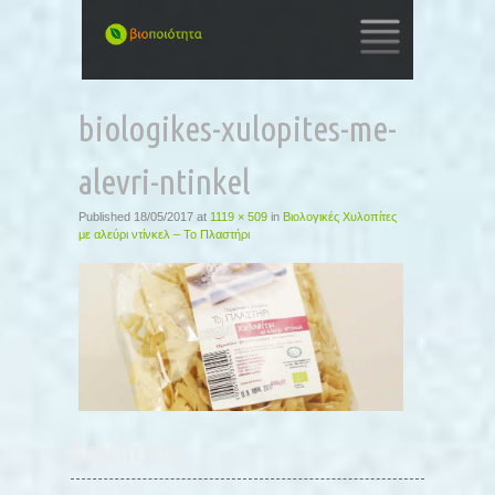
SKIP
TO
biologikes-xulopites-me-
CONTENT
alevri-ntinkel
Published
18/05/2017
at
1119 × 509
in
Βιολογικές Χυλοπίτες
με αλεύρι ντίνκελ – Το Πλαστήρι
Αναζήτηση