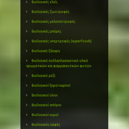
Βιολογικές ελιές
Βιολογικές ζωοτροφές
Βιολογικές μελισσοτροφές
Βιολογικές μπύρες
Βιολογικές υπερτροφές (superfoods)
Βιολογική ζάχαρη
Βιολογικό πολλαπλασιαστικό υλικό
αρωματικών και φαρμακευτικών φυτών
Βιολογικό ρύζι
Βιολογικοί ξηροί καρποί
Βιολογικοί οίνοι
Βιολογικοί σπόροι
Βιολογικοί χυμοί
Βιολογικός καφές