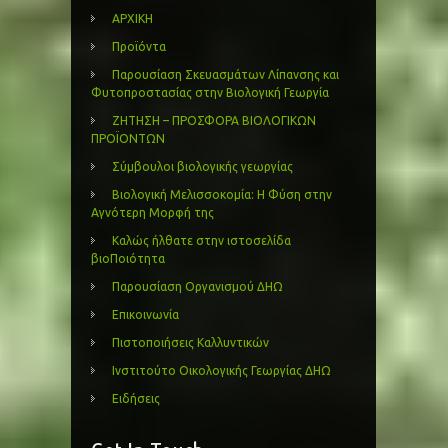
ΑΡΧΙΚΗ
Προϊόντα
Παρουσίαση Σκευασμάτων Λίπανσης και
Φυτοπροστασίας στην Βιολογική Γεωργία
ΖΗΤΗΣΗ – ΠΡΟΣΦΟΡΑ ΒΙΟΛΟΓΙΚΩΝ
ΠΡΟΪΟΝΤΩΝ
Σύμβουλοι βιολογικής γεωργίας
Βιολογική Μελισσοκομία: Η Φύση στην
Αγνότερη Μορφή της
Καλώς ήλθατε στην ιστοσελίδα
βιοΠοιότητα
Παρουσίαση Οργανισμού ΔΗΩ
Επικοινωνία
Πιστοποιήσεις Καλλυντικών
Ινστιτούτο Οικολογικής Γεωργίας ΔΗΩ
Ειδήσεις