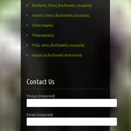
Ερυθρός Οίνος βιολογικής γεωργίας
Λευκός Οίνος βιολογικής γεωργίας
Οίνοι Ικαρίας
Πληροφορίες
Ροζε οίνος βιολογικής γεωργίας
Χυμοί με βιολογικά συστατικά
Contact Us
Όνομα (required)
Email (required)