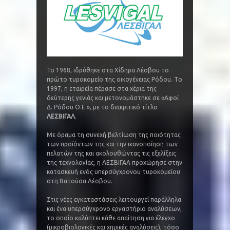
Το 1968, ιδρύθηκε στα Χίδηρα Λέσβου το
πρώτο τυροκομείο της οικογένειας Ρόδου. Tο
1997, η εταιρεία πέρασε στα χέρια της
δεύτερης γενιάς και μετονομάστηκε σε «Αφοί
Δ. Ρόδου Ο.Ε.», με το διακριτικό τίτλο
ΛΕΣΒΙΓΑΛ
.
Με όραμα τη συνεχή βελτίωση της ποιότητας
των προϊόντων της και την ικανοποίηση των
πελατών της και ακολουθώντας τις εξελίξεις
της τεχνολογίας, η ΛΕΣΒΙΓΑΛ προχώρησε στην
κατασκευή ενός υπερσύγχρονου τυροκομείου
στη Βατούσα Λέσβου.
Στις νέες εγκαταστάσεις λειτουργεί παράλληλα
και ένα υπερσύγχρονο εργαστήριο αναλύσεων,
το οποίο καλύπτει κάθε απαίτηση για έλεγχο
(μικροβιολογικές και χημικές αναλύσεις), τόσο