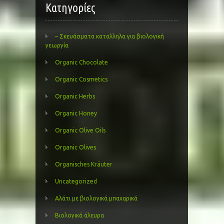
Kατηγορίες
– Σκευάσματα καταλληλα για βιολογική
γεωργία
Organic Chocolate
Organic Cosmetics
Organic Herbs
Organic Honey
Organic Olive Oils
Organic Olives
Organisches Kräuter
Uncategorized
Αλάτι με βιολογικά μπαχαρικά
Βιολογικά άλευρα