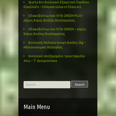
Sparta Bio Βιολογικό Εξαιρετικό Παρθένο
Ελαιόλαδο – Ελληνικά Εκλεκτά Έλαια Α.Ε.
Εδαφοβελτιωτικό VITA GREEN PLUS –
Δήμος Βάρης Βούλας Βουλιαγμένης
Εδαφοβελτιωτικό VITA GREEN – Δήμος
Βάρης Βούλας Βουλιαγμένης
Βιολογική Μελισσοτροφή Βανίλια 2kg –
Μελισσοκομική Θεσσαλίας
Βιολογικό αποξηραμένο τριαντάφυλλο
Χίου – Τ’ Αγιοργούσικα
Search
for:
Main Menu