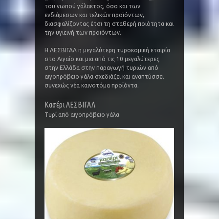
του νωπού γάλακτος, όσο και των
ενδιάμεσων και τελικών προϊόντων,
διασφαλίζοντας έτσι τη σταθερή ποιότητα και
την υγιεινή των προϊόντων.
Η ΛΕΣΒΙΓΑΛ η μεγαλύτερη τυροκομική εταιρία
στο Αιγαίο και μια από τις 10 μεγαλύτερες
στην Ελλάδα στην παραγωγή τυριών από
αιγοπρόβειο γάλα σχεδιάζει και αναπτύσσει
συνεχώς νέα καινοτόμα προϊόντα.
Κασέρι ΛΕΣΒΙΓΑΛ
Τυρί από αιγοπρόβειο γάλα