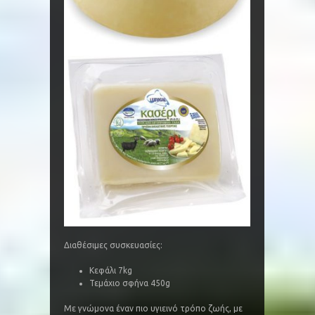
Διαθέσιμες συσκευασίες:
Κεφάλι 7kg
Τεμάχιο σφήνα 450g
Με γνώμονα έναν πιο υγιεινό τρόπο ζωής, με