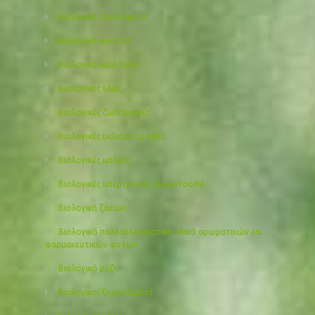
Βιολογικά σπορόφυτα
Βιολογικά φρούτα
Βιολογικά ωμά σνακ
Βιολογικές ελιές
Βιολογικές ζωοτροφές
Βιολογικές μελισσοτροφές
Βιολογικές μπύρες
Βιολογικές υπερτροφές (superfoods)
Βιολογική ζάχαρη
Βιολογικό πολλαπλασιαστικό υλικό αρωματικών και
φαρμακευτικών φυτών
Βιολογικό ρύζι
Βιολογικοί ξηροί καρποί