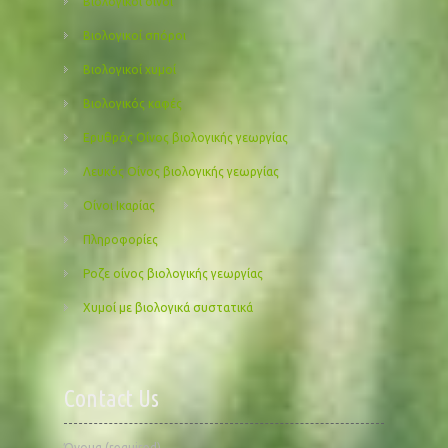
Βιολογικοί οίνοι
Βιολογικοί σπόροι
Βιολογικοί χυμοί
Βιολογικός καφές
Ερυθρός Οίνος βιολογικής γεωργίας
Λευκός Οίνος βιολογικής γεωργίας
Οίνοι Ικαρίας
Πληροφορίες
Ροζε οίνος βιολογικής γεωργίας
Χυμοί με βιολογικά συστατικά
Contact Us
Όνομα (required)