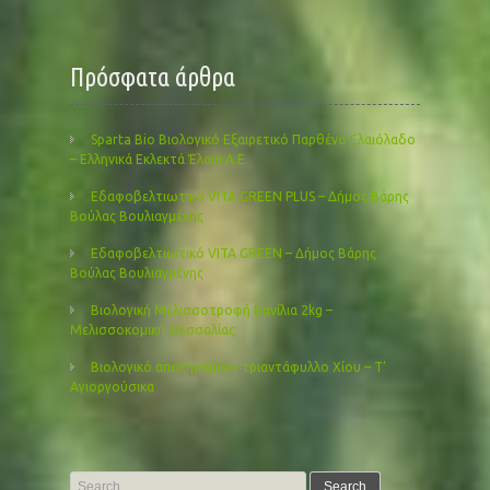
Πρόσφατα άρθρα
Sparta Bio Βιολογικό Εξαιρετικό Παρθένο Ελαιόλαδο
– Ελληνικά Εκλεκτά Έλαια Α.Ε.
Εδαφοβελτιωτικό VITA GREEN PLUS – Δήμος Βάρης
Βούλας Βουλιαγμένης
Εδαφοβελτιωτικό VITA GREEN – Δήμος Βάρης
Βούλας Βουλιαγμένης
Βιολογική Μελισσοτροφή Βανίλια 2kg –
Μελισσοκομική Θεσσαλίας
Βιολογικό αποξηραμένο τριαντάφυλλο Χίου – Τ’
Αγιοργούσικα
Search