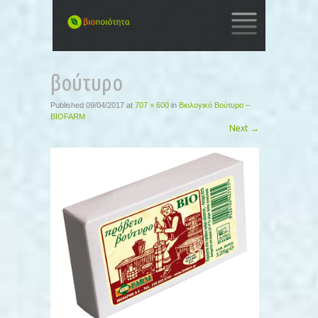
SKIP
TO
βούτυρο
CONTENT
Published
09/04/2017
at
707 × 600
in
Βιολογικό Βούτυρο –
BIOFARM
Next
→