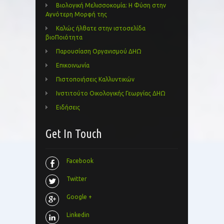
Βιολογική Μελισσοκομία: Η Φύση στην
Αγνότερη Μορφή της
Καλώς ήλθατε στην ιστοσελίδα
βιοΠοιότητα
Παρουσίαση Οργανισμού ΔΗΩ
Επικοινωνία
Πιστοποιήσεις Καλλυντικών
Ινστιτούτο Οικολογικής Γεωργίας ΔΗΩ
Ειδήσεις
Get In Touch
Facebook
Twitter
Google +
Linkedin