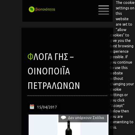
The cookie
settings on
this
website
SKIP
are set to
TO
"allow
CONTENT
cookies" to
give you the
best browsing
experience
ΦΛΌΓΑ ΓΗΣ –
possible. If
you continue
ΟΙΝΟΠΟΙΪ́Α
to use this
website
without
ΠΕΤΡΑΛΏΝΩΝ
changing your
cookie
settings or
you click
"Accept"
15/04/2017
below then
you are
Δεν υπάρχουν Σχόλια
consenting to
this.