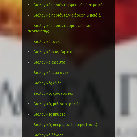
Βιολογικά προϊόντα βρεφικής διατροφής
Βιολογικά προϊόντα για βρέφη & παιδιά
Βιολογικά προιόντα ομορφιάς και
περιποίησης
Βιολογικά σνακ
Βιολογικά σπορόφυτα
Βιολογικά φρούτα
Βιολογικά ωμά σνακ
Βιολογικές ελιές
Βιολογικές ζωοτροφές
Βιολογικές μελισσοτροφές
Βιολογικές μπύρες
Βιολογικές υπερτροφές (superfoods)
Βιολογική ζάχαρη