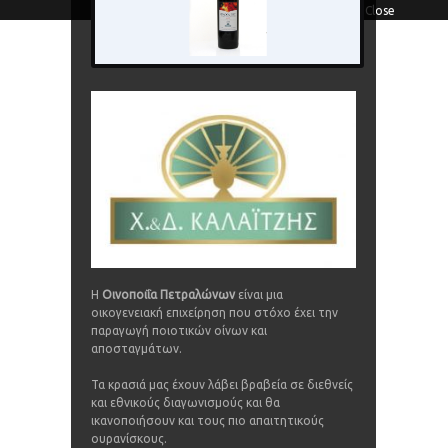
Close
Η
Οινοποιΐα Πετραλώνων
είναι μια
οικογενειακή επιχείρηση που στόχο έχει την
παραγωγή ποιοτικών οίνων και
αποσταγμάτων.
Τα κρασιά μας έχουν λάβει βραβεία σε διεθνείς
και εθνικούς διαγωνισμούς και θα
ικανοποιήσουν και τους πιο απαιτητικούς
ουρανίσκους.