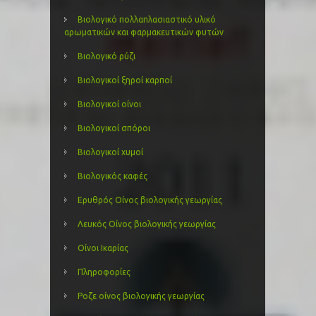
Βιολογικό πολλαπλασιαστικό υλικό
αρωματικών και φαρμακευτικών φυτών
Βιολογικό ρύζι
Βιολογικοί ξηροί καρποί
Βιολογικοί οίνοι
Βιολογικοί σπόροι
Βιολογικοί χυμοί
Βιολογικός καφές
Ερυθρός Οίνος βιολογικής γεωργίας
Λευκός Οίνος βιολογικής γεωργίας
Οίνοι Ικαρίας
Πληροφορίες
Ροζε οίνος βιολογικής γεωργίας