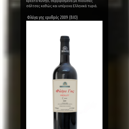
κρέατα-κυνήγι, σερβιρισμένα με πλούσιες
σάλτσες καθώς και υπέροχα Ελληνικά τυριά.
Φλόγα γης ερυθρός 2009 (BIO)