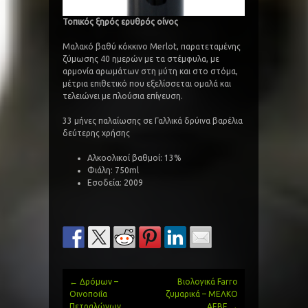
Τοπικός ξηρός ερυθρός οίνος
Μαλακό βαθύ κόκκινο Merlot, παρατεταμένης
ζύμωσης 40 ημερών με τα στέμφυλα, με
αρμονία αρωμάτων στη μύτη και στο στόμα,
μέτρια επιθετικό που εξελίσσεται ομαλά και
τελειώνει με πλούσια επίγευση.
33 μήνες παλαίωσης σε Γαλλικά δρύινα βαρέλια
δεύτερης χρήσης
Αλκοολικοί βαθμοί: 13%
Φιάλη: 750ml
Εσοδεία: 2009
←
Δρόμων –
Βιολογικά Farro
Post
Οινοποιΐα
ζυμαρικά – ΜΕΛΚΟ
Πετραλώνων
ΑΕΒΕ
→