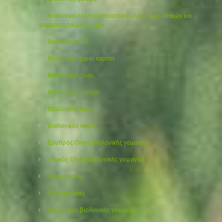
Βιολογικό πολλαπλασιαστικό υλικό αρωματικών και
φαρμακευτικών φυτών
Βιολογικό ρύζι
Βιολογικοί ξηροί καρποί
Βιολογικοί οίνοι
Βιολογικοί σπόροι
Βιολογικοί χυμοί
Βιολογικός καφές
Ερυθρός Οίνος βιολογικής γεωργίας
Λευκός Οίνος βιολογικής γεωργίας
Οίνοι Ικαρίας
Πληροφορίες
Ροζε οίνος βιολογικής γεωργίας