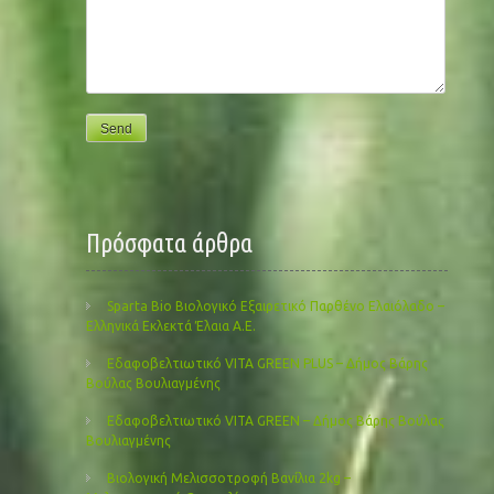
Πρόσφατα άρθρα
Sparta Bio Βιολογικό Εξαιρετικό Παρθένο Ελαιόλαδο –
Ελληνικά Εκλεκτά Έλαια Α.Ε.
Εδαφοβελτιωτικό VITA GREEN PLUS – Δήμος Βάρης
Βούλας Βουλιαγμένης
Εδαφοβελτιωτικό VITA GREEN – Δήμος Βάρης Βούλας
Βουλιαγμένης
Βιολογική Μελισσοτροφή Βανίλια 2kg –