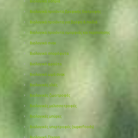
Βιολογικά όσπρια
Βιολογικά προϊόντα βρεφικής διατροφής
Βιολογικά προϊόντα για βρέφη & παιδιά
Βιολογικά προιόντα ομορφιάς και περιποίησης
Βιολογικά σνακ
Βιολογικά σπορόφυτα
Βιολογικά φρούτα
Βιολογικά ωμά σνακ
Βιολογικές ελιές
Βιολογικές ζωοτροφές
Βιολογικές μελισσοτροφές
Βιολογικές μπύρες
Βιολογικές υπερτροφές (superfoods)
Βιολογική ζάχαρη