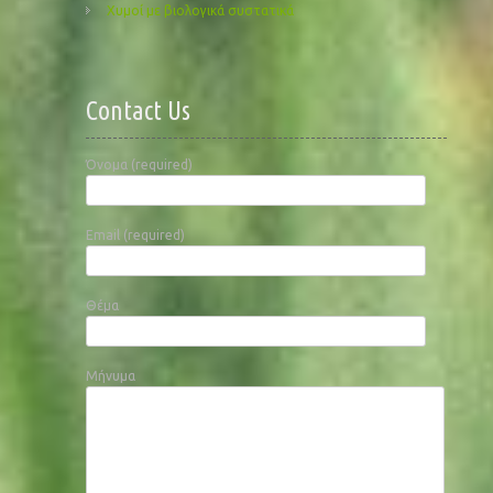
Χυμοί με βιολογικά συστατικά
Contact Us
Όνομα (required)
Email (required)
Θέμα
Μήνυμα