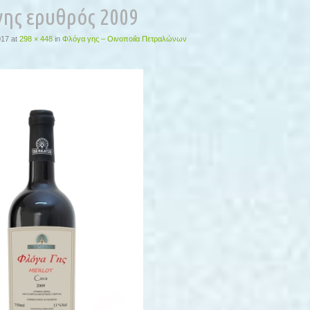
γης ερυθρός 2009
017
at
298 × 448
in
Φλόγα γης – Οινοποιΐα Πετραλώνων