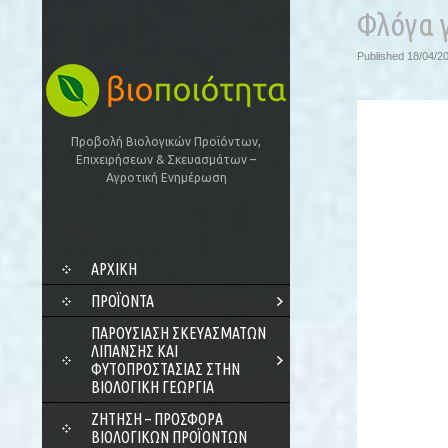
Φλόγα 
Published
18/04/2
Προβολή Βιολογικών Προϊόντων,
Επιχειρήσεων & Σκευασμάτων –
Αγροτική Ενημέρωση
SKIP
ΑΡΧΙΚΗ
TO
CONTENT
ΠΡΟΪΌΝΤΑ
ΠΑΡΟΥΣΊΑΣΗ ΣΚΕΥΑΣΜΆΤΩΝ
ΛΊΠΑΝΣΗΣ ΚΑΙ
ΦΥΤΟΠΡΟΣΤΑΣΊΑΣ ΣΤΗΝ
ΒΙΟΛΟΓΙΚΉ ΓΕΩΡΓΊΑ
ΖΗΤΗΣΗ – ΠΡΟΣΦΟΡΑ
ΒΙΟΛΟΓΙΚΩΝ ΠΡΟΪΟΝΤΩΝ