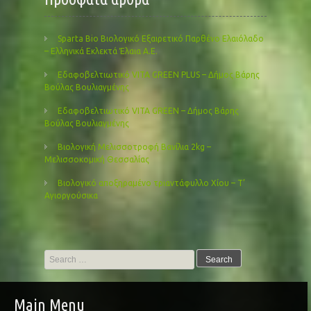
Sparta Bio Βιολογικό Εξαιρετικό Παρθένο Ελαιόλαδο
– Ελληνικά Εκλεκτά Έλαια Α.Ε.
Εδαφοβελτιωτικό VITA GREEN PLUS – Δήμος Βάρης
Βούλας Βουλιαγμένης
Εδαφοβελτιωτικό VITA GREEN – Δήμος Βάρης
Βούλας Βουλιαγμένης
Βιολογική Μελισσοτροφή Βανίλια 2kg –
Μελισσοκομική Θεσσαλίας
Βιολογικό αποξηραμένο τριαντάφυλλο Χίου – Τ’
Αγιοργούσικα
Search
for:
Main Menu