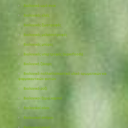
Βιολογικά ωμά σνακ
Βιολογικές ελιές
Βιολογικές ζωοτροφές
Βιολογικές μελισσοτροφές
Βιολογικές μπύρες
Βιολογικές υπερτροφές (superfoods)
Βιολογική ζάχαρη
Βιολογικό πολλαπλασιαστικό υλικό αρωματικών και
φαρμακευτικών φυτών
Βιολογικό ρύζι
Βιολογικοί ξηροί καρποί
Βιολογικοί οίνοι
Βιολογικοί σπόροι
Βιολογικοί χυμοί