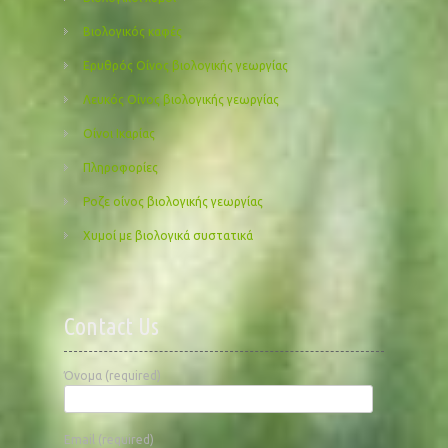
Βιολογικός καφές
Ερυθρός Οίνος βιολογικής γεωργίας
Λευκός Οίνος βιολογικής γεωργίας
Οίνοι Ικαρίας
Πληροφορίες
Ροζε οίνος βιολογικής γεωργίας
Χυμοί με βιολογικά συστατικά
Contact Us
Όνομα (required)
Email (required)