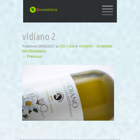
SKIP
TO
vidiano 2
CONTENT
Published
28/06/2017
at
720 × 436
in
VIDIANO – DOMAINE
PATERIANAKIS
←
Previous
Αναζήτηση