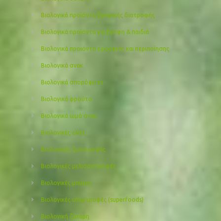
Βιολογικά προϊόντα βρεφικής διατροφής
Βιολογικά προϊόντα για βρέφη & παιδιά
Βιολογικά προιόντα ομορφιάς και περιποίησης
Βιολογικά σνακ
Βιολογικά σπορόφυτα
Βιολογικά φρούτα
Βιολογικά ωμά σνακ
Βιολογικές ελιές
Βιολογικές ζωοτροφές
Βιολογικές μελισσοτροφές
Βιολογικές μπύρες
Βιολογικές υπερτροφές (superfoods)
Βιολογική ζάχαρη