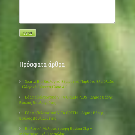
Πρόσφατα άρθρα
Sparta Bio Βιολογικό Εξαιρετικό Παρθένο Ελαιόλαδο
– Ελληνικά Εκλεκτά Έλαια Α.Ε.
Εδαφοβελτιωτικό VITA GREEN PLUS – Δήμος Βάρης
Βούλας Βουλιαγμένης
Εδαφοβελτιωτικό VITA GREEN – Δήμος Βάρης
Βούλας Βουλιαγμένης
Βιολογική Μελισσοτροφή Βανίλια 2kg –
Μελισσοκομική Θεσσαλίας