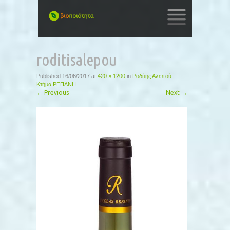
SKIP
TO
roditisalepou
CONTENT
Published
16/06/2017
at
420 × 1200
in
Ροδίτης Αλεπού –
Κτήμα ΡΕΠΑΝΗ
←
Previous
Next
→