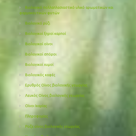
Βιολογικό πολλαπλασιαστικό υλικό αρωματικών και
φαρμακευτικών φυτών
Βιολογικό ρύζι
Βιολογικοί ξηροί καρποί
Βιολογικοί οίνοι
Βιολογικοί σπόροι
Βιολογικοί χυμοί
Βιολογικός καφές
Ερυθρός Οίνος βιολογικής γεωργίας
Λευκός Οίνος βιολογικής γεωργίας
Οίνοι Ικαρίας
Πληροφορίες
Ροζε οίνος βιολογικής γεωργίας