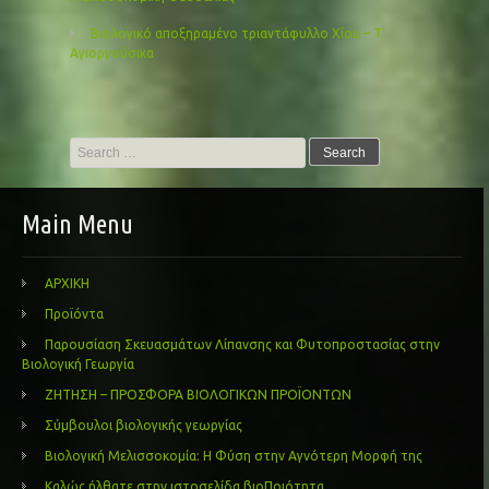
Βιολογικό αποξηραμένο τριαντάφυλλο Χίου – Τ’
Αγιοργούσικα
Search
for:
Main Menu
ΑΡΧΙΚΗ
Προϊόντα
Παρουσίαση Σκευασμάτων Λίπανσης και Φυτοπροστασίας στην
Βιολογική Γεωργία
ΖΗΤΗΣΗ – ΠΡΟΣΦΟΡΑ ΒΙΟΛΟΓΙΚΩΝ ΠΡΟΪΟΝΤΩΝ
Σύμβουλοι βιολογικής γεωργίας
Βιολογική Μελισσοκομία: Η Φύση στην Αγνότερη Μορφή της
Καλώς ήλθατε στην ιστοσελίδα βιοΠοιότητα