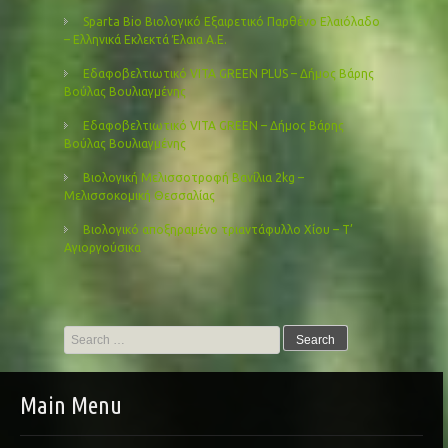
Sparta Bio Βιολογικό Εξαιρετικό Παρθένο Ελαιόλαδο
– Ελληνικά Εκλεκτά Έλαια Α.Ε.
Εδαφοβελτιωτικό VITA GREEN PLUS – Δήμος Βάρης
Βούλας Βουλιαγμένης
Εδαφοβελτιωτικό VITA GREEN – Δήμος Βάρης
Βούλας Βουλιαγμένης
Βιολογική Μελισσοτροφή Βανίλια 2kg –
Μελισσοκομική Θεσσαλίας
Βιολογικό αποξηραμένο τριαντάφυλλο Χίου – Τ’
Αγιοργούσικα
Search
for:
Main Menu