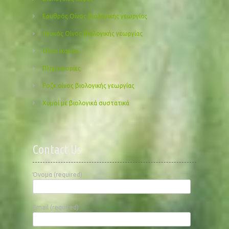
Ερυθρός Οίνος βιολογικής γεωργίας
Λευκός Οίνος βιολογικής γεωργίας
Οίνοι Ικαρίας
Πληροφορίες
Ροζε οίνος βιολογικής γεωργίας
Χυμοί με βιολογικά συστατικά
Contact Us
Όνομα (required)
Email (required)