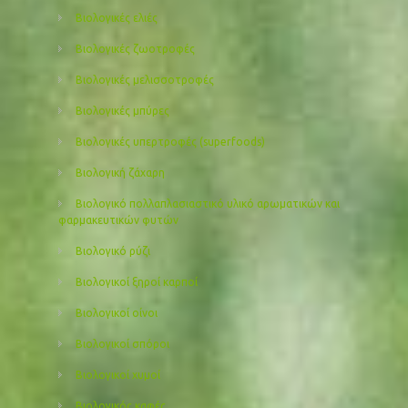
Βιολογικές ελιές
Βιολογικές ζωοτροφές
Βιολογικές μελισσοτροφές
Βιολογικές μπύρες
Βιολογικές υπερτροφές (superfoods)
Βιολογική ζάχαρη
Βιολογικό πολλαπλασιαστικό υλικό αρωματικών και
φαρμακευτικών φυτών
Βιολογικό ρύζι
Βιολογικοί ξηροί καρποί
Βιολογικοί οίνοι
Βιολογικοί σπόροι
Βιολογικοί χυμοί
Βιολογικός καφές